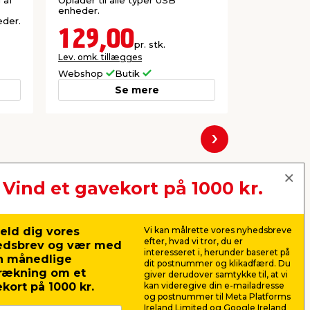
 af
Oplader til alle typer USB
Passer til I
enheder.
med USB-C 
eder.
129,00
49,0
pr. stk.
Lev. omk. tillægges
Lev. omk. til
Webshop
Butik
Webshop
Se mere
Næste
Vind et gavekort på 1000 kr.
eld dig vores
Vi kan målrette vores nyhedsbreve
efter, hvad vi tror, du er
edsbrev og vær med
interesseret i, herunder baseret på
n månedlige
dit postnummer og klikadfærd. Du
rækning om et
giver derudover samtykke til, at vi
kort på 1000 kr.
kan videregive din e-mailadresse
og postnummer til Meta Platforms
Ireland Limited og Google Ireland