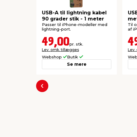
USB-A til lightning kabel
USB
90 grader stik - 1 meter
me
Passer til iPhone-modeller med
Til 
lightning-port.
af i
49,00
4
pr. stk.
Lev. omk. tillægges
Lev.
Webshop
Butik
Web
Se mere
Forrige
Populære varer