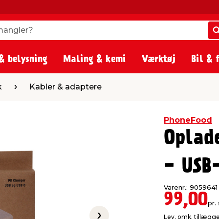
angler?
angler?
& belysning
Maling & kemi
Værktøj
Bil & 
er & adaptere
k
Kabler & adaptere
PhoneFood
Oplad
- USB
Varenr.: 9059641
99,00
pr. 
Lev. omk. tillægg