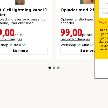
-C til lightning kabel 1
Oplader med 2 USB po
ter
opladning eller synkronisering
Oplader til alle typer USB
Se jem
Phone, iPad eller iPod.
enheder.
Du hør
9,00
99,00
ugen v
pr. stk.
pr. stk.
ugens 
 omk. tillægges
Lev. omk. tillægges
skarpe
shop
Butik
Webshop
Butik
meget
værktø
Se mere
Se mere