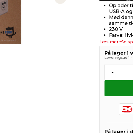
Next slide
Oplader t
USB-A og
Med denne
samme ti
230 V
Farve: Hvi
Læs mere
Se sp
På lager i
Leveringstid 1 
-
På lager i 