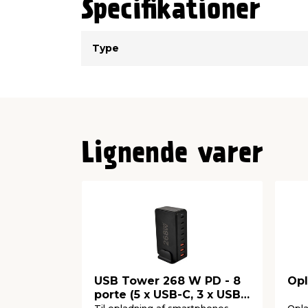
Specifikationer
Type
Værdi
Type
Lignende varer
USB Tower 268 W PD - 8
Opl
porte (5 x USB-C, 3 x USB-