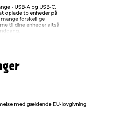
gange - USB-A og USB-C.
at oplade to enheder på
 mange forskellige
ne til dine enheder altså
indgang.
nger
melse med gældende EU-lovgivning.