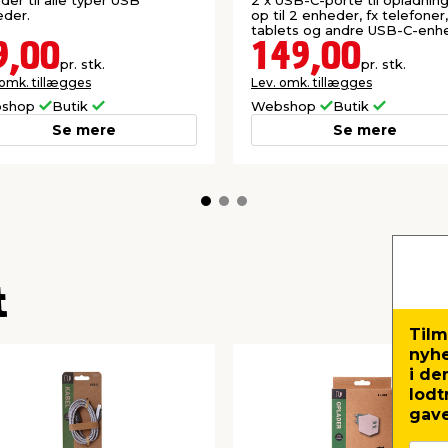
der til alle typer USB
2 x USB-C-porte til opladning
der.
op til 2 enheder, fx telefoner,
tablets og andre USB-C-enh
9,00
149,00
pr. stk.
pr. stk.
 omk. tillægges
Lev. omk. tillægges
shop
Butik
Webshop
Butik
Se mere
Se mere
t
Tilm
nyh
i de
lodt
gave