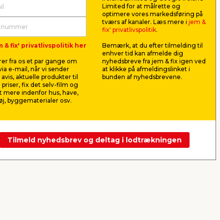
Limited for at målrette og
optimere vores markedsføring på
rte
Døgnur indendørs m/30
USB-A til 
tværs af kanaler. Læs mere i
jem &
min. interval - Elworks
1 meter
fix' privatlivspolitik
.
Inddelt i intervaller a 30 minutter.
Passer til I
 & fix' privatlivspolitik her
Bemærk, at du efter tilmelding til
Til indendørs brug.
port.
enhver tid kan afmelde dig
er fra os et par gange om
nyhedsbreve fra jem & fix igen ved
19,00
49,0
ia e-mail, når vi sender
at klikke på afmeldingslinket i
pr. stk.
avis, aktuelle produkter til
bunden af nyhedsbrevene.
Lev. omk. tillægges
Lev. omk. til
 priser, fix det selv-film og
Webshop
Butik
Webshop
 mere indenfor hus, have,
j, byggematerialer osv.
Se mere
Tilmeld nyhedsbrev og deltag i lodtrækningen
Næste