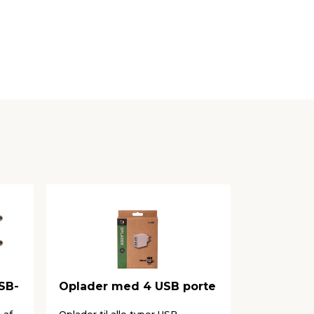
SB-
Oplader med 4 USB porte
USB-A til
meter