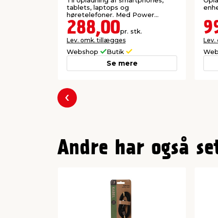
A)
Til opladning af smartphones,
Opla
tablets, laptops og
enhe
høretelefoner. Med Power
Delivery (PD).
288,00
9
pr. stk.
Lev. omk. tillægges
Lev.
Webshop
Butik
Web
Se mere
Forrige
Andre har også se