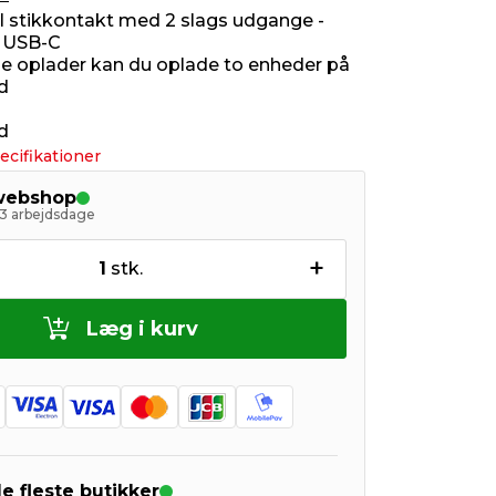
il stikkontakt med 2 slags udgange -
 USB-C
 oplader kan du oplade to enheder på
d
d
ecifikationer
 webshop
- 3 arbejdsdage
+
1
stk.
Læg i kurv
de fleste butikker