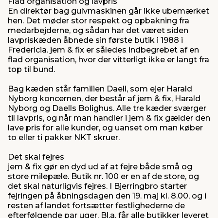
Flad organisation og lavpris
En direktør bag gulvmaskinen går ikke ubemærket
hen. Det møder stor respekt og opbakning fra
medarbej­der­ne, og sådan har det været siden
lavpriskæden åbnede sin første butik i 1988 i
Fredericia. jem & fix er således indbegrebet af en
flad organisation, hvor der vitterligt ikke er langt fra
top til bund.
Bag kæden står familien Daell, som ejer Harald
Nyborg koncernen, der består af jem & fix, Harald
Nyborg og Daells Bolighus. Alle tre kæder sværger
til lavpris, og når man handler i jem & fix gælder den
lave pris for alle kunder, og uanset om man køber
to eller ti pakker NKT skruer.
Det skal fejres
jem & fix gør en dyd ud af at fejre både små og
store milepæle. Butik nr. 100 er en af de store, og
det skal naturligvis fejres. I Bjerringbro starter
fejringen på åbningsdagen den 19. maj kl. 8.00, og i
resten af landet fortsætter festlighederne de
efterfølgende par uger. Bl.a. får alle butikker leveret