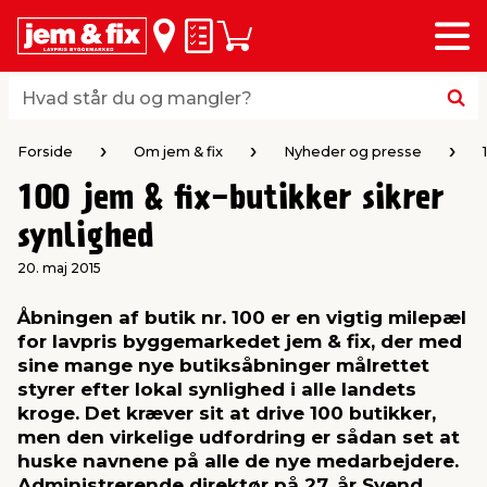
Menu
bage
bage
bage
bage
bage
bage
bage
bage
bage
Huskeseddel
Indkøbskurv
i
i
i
i
i
i
i
i
i
byggematerialer
haven
huset
vvs
el & belysning
maling & kemi
værktøj
bil & fritid
sæsonafslutning
Hvad står du og mangler?
Hvad står du og mangler?
stelse
gning
dsel & varme
værelse
kler
dørsmaling
ktøj
udstyr
nafslutning
Forside
Om jem & fix
Nyheder og presse
100 jem & fix-butikker sikrer
 loft & vægge
oldning
t
ndørsbelysning
ndørsmaling
værktøj
udstyr
synlighed
20. maj 2015
& vinduer
møbler
tning
haner & armatur
dørsbelysning
udstyr
aring af værktøj
ing
Åbningen af butik nr. 100 er en vigtig milepæl
for lavpris byggemarkedet jem & fix, der med
eplader
redskaber
er & ophæng
e
lder
ring & kemikalier
e maskiner
rtikler
sine mange nye butiksåbninger målrettet
styrer efter lokal synlighed i alle landets
& brædder
maskiner
ing & opbevaring
 & ventilation
t Home
el- & fugemasse
redskaber
ronik
kroge. Det kræver sit at drive 100 butikker,
men den virkelige udfordring er sådan set at
huske navnene på alle de nye medarbejdere.
ruktion
bygninger
ner & persienner
 & kloak
okker
r & spande
& underholdning
Administrerende direktør på 27. år Svend