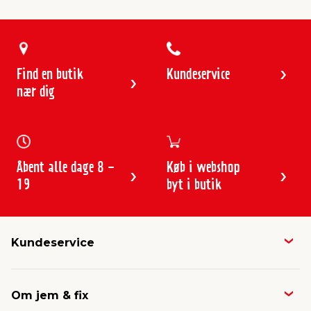
Find en butik
Kundeservice
nær dig
Åbent alle dage 8 -
Køb i webshop
19
byt i butik
Kundeservice
Butikker & åbningstider
Om jem & fix
Avisen