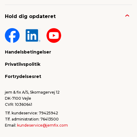
Job & karriere
Kontakt og FAQ
Hold dig opdateret
Nyheder & presse
Gavekort
Om jem & fix
Fragt & levering
Sponsorater & projekter
Reklamation
Handelsbetingelser
Konkurrencevindere
Varemærker
Privatlivspolitik
FSC®
Falske mails & svindel
Fortrydelsesret
Bliv leverandør/Become supplier
Fortryd ordre
jem & fix A/S, Skomagervej 12
DK-7100 Vejle
CVR: 10360641
Tlf. kundeservice: 79425942
Tlf. administration: 76413500
Email:
kundeservice@jemfix.com