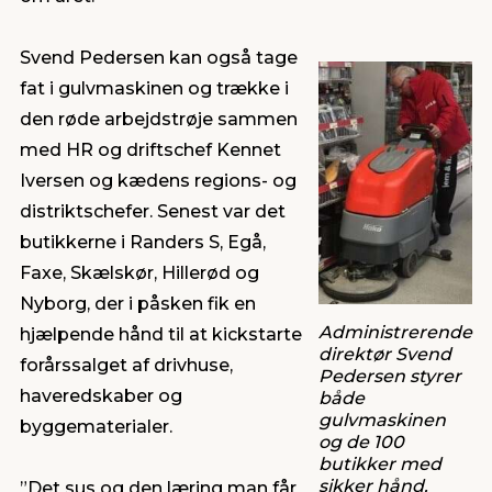
Svend Pedersen kan også tage
fat i gulvmaskinen og trække i
den røde arbejdstrøje sammen
med HR og driftschef Kennet
Iversen og kædens regions- og
distriktschefer. Senest var det
butikkerne i Randers S, Egå,
Faxe, Skælskør, Hillerød og
Nyborg, der i påsken fik en
Administrerende
hjælpende hånd til at kickstarte
direktør Svend
forårssalget af drivhuse,
Pedersen styrer
haveredskaber og
både
gulvmaskinen
byggematerialer.
og de 100
butikker med
sikker hånd.
”Det sus og den læring man får