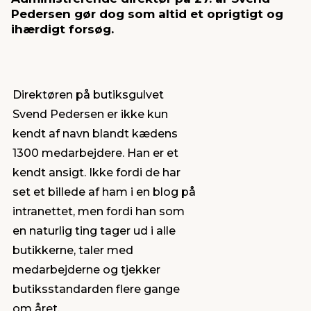
Pedersen gør dog som altid et oprigtigt og
ihærdigt forsøg.
indretning
er & sikkerhed
 fittings
dsbelysning
eklædning
& udendørs spa
r & stilladser
e
behandling
ne, data & TV
& fritid
Direktøren på butiksgulvet
Svend Pedersen er ikke kun
debeklædning
ing
asser & standere
rier
 sko
kendt af navn blandt kædens
1300 medarbejdere. Han er et
antning
ri & syltning
kendt ansigt. Ikke fordi de har
set et billede af ham i en blog på
dyr & ukrudt
intranettet, men fordi han som
en naturlig ting tager ud i alle
butikkerne, taler med
medarbejderne og tjekker
butiksstandarden flere gange
om året.