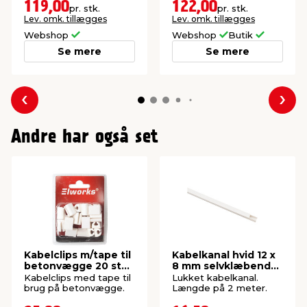
indendørs brug og på
119,00
122,00
pr. stk.
pr. stk.
badeværelser. Kan
Lev. omk. tillægges
Lev. omk. tillægges
dæmpes.
Webshop
Webshop
Butik
Se mere
Se mere
Forrige
Næs
Andre har også set
Kabelclips m/tape til
Kabelkanal hvid 12 x
betonvægge 20 stk.
8 mm selvklæbende
- Elworks
- Elworks
Kabelclips med tape til
Lukket kabelkanal.
brug på betonvægge.
Længde på 2 meter.