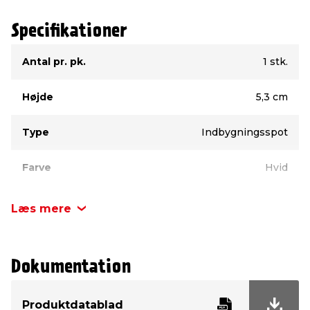
Specifikationer
Type
Værdi
Antal pr. pk.
1 stk.
Højde
5,3 cm
Type
Indbygningsspot
Farve
Hvid
IP godkendelse
IP20
Læs mere
Mærke
Nordlux
Dokumentation
Diameter
8,8 cm
Produktdatablad
Fatning
LED-modul