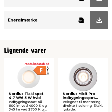
Watt
6,1 W
Energimærke
Energiklasse
F
Lignende varer
Produktdatablad
Nordlux Tiaki spot
Nordlux Mixit Pro
4,7 W/6,5 W hvid
indbygningsspot
hvid
Indbygningsspot på
Velegnet til montering
600 lm ved 4000 K og
direkte i isolering. Ekskl.
345 lm ved 2700 K til
lyskilde.