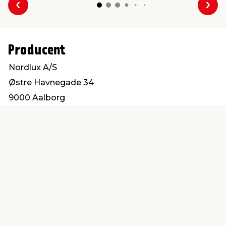
Forrige
Næs
Producent
Nordlux A/S
Østre Havnegade 34
9000 Aalborg
www.nordlux.com
Find en butik
Kundeservice
nær dig