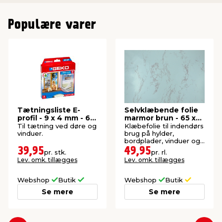
Populære varer
Tætningsliste E-
Selvklæbende folie
profil - 9 x 4 mm - 6
marmor brun - 65 x
meter
200 cm
Til tætning ved døre og
Klæbefolie til indendørs
vinduer.
brug på hylder,
bordplader, vinduer og
andre glatte overflader.
39,95
49,95
pr. stk.
pr. rl.
Lev. omk. tillægges
Lev. omk. tillægges
Webshop
Butik
Webshop
Butik
Se mere
Se mere