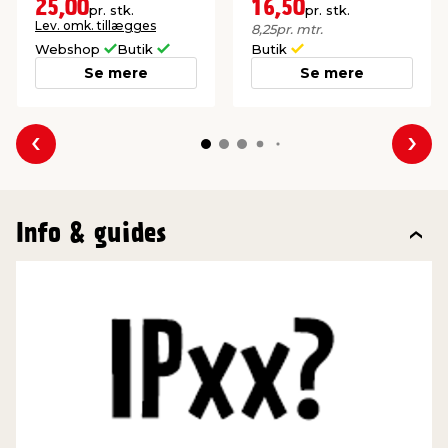
25,00
16,50
pr. stk.
pr. stk.
Lev. omk. tillægges
8,25
pr. mtr.
Webshop
Butik
Butik
Se mere
Se mere
Forrige
Næs
Info & guides