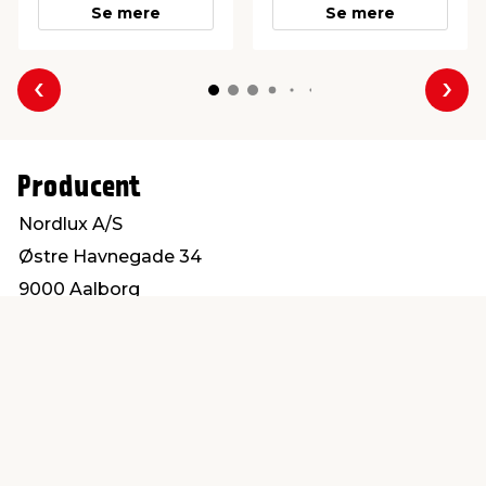
Se mere
Se mere
Forrige
Næs
Producent
Nordlux A/S
Østre Havnegade 34
9000 Aalborg
www.nordlux.com
Find en butik
Kundeservice