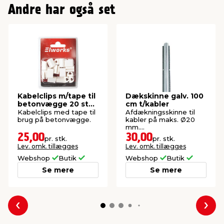
Andre har også set
Kabelclips m/tape til
Dækskinne galv. 100
betonvægge 20 stk.
cm t/kabler
- Elworks
Kabelclips med tape til
Afdækningsskinne til
brug på betonvægge.
kabler på maks. Ø20
mm.
Elektrogalvaniseret.
25,00
30,00
pr. stk.
pr. stk.
Lev. omk. tillægges
Lev. omk. tillægges
Webshop
Butik
Webshop
Butik
Se mere
Se mere
Forrige
Næs