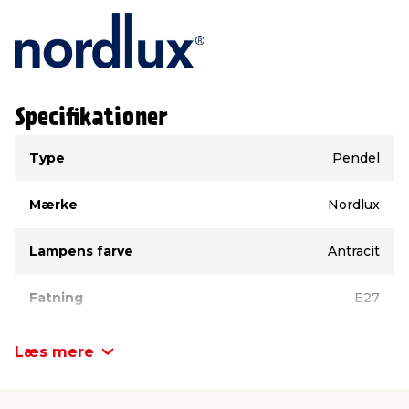
Specifikationer
Type
Værdi
Type
Pendel
Mærke
Nordlux
Lampens farve
Antracit
Fatning
E27
Modelnavn
Pop
Læs mere
Materiale
Metal