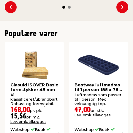
Se forrige
Se 
Populære varer
Glasuld ISOVER Basic
Bestway luftmadras
formstykker 45 mm
til 1 person 185 x 76 x
22 cm
A1
Luftmadras som passer
klassificeret/ubrandbart.
til 1 person. Med
Robust og formstabil
velouragtig top.
isolering. 20 stk./pk.
168,00
47,00
pr. pk.
pr. stk.
(10,8 m²).
Lev. omk. tillægges
15,56
pr. m2.
Lev. omk. tillægges
Webshop
Butik
Webshop
Butik