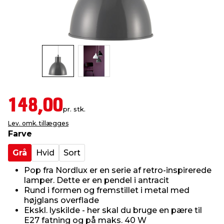
indretning
er & sikkerhed
 fittings
dsbelysning
eklædning
& udendørs spa
r & stilladser
e
behandling
ne, data & TV
& fritid
debeklædning
ing
asser & standere
rier
 sko
148,00
pr. stk.
antning
ri & syltning
Lev. omk. tillægges
Farve
dyr & ukrudt
Grå
Hvid
Sort
Pop fra Nordlux er en serie af retro-inspirerede
lamper. Dette er en pendel i antracit
Rund i formen og fremstillet i metal med
højglans overflade
Ekskl. lyskilde - her skal du bruge en pære til
E27 fatning og på maks. 40 W