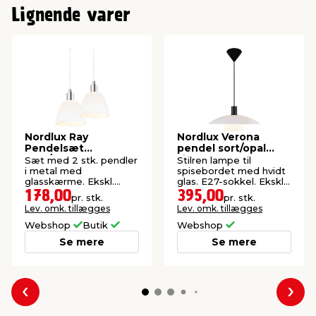
Lignende varer
IP godkendelse
IP20
Højde
23 cm
Diameter
21,5 cm
Watt
40 W
Nordlux Ray
Nordlux Verona
Pendelsæt
pendel sort/opal
opal/krom
Ø40 cm
Sæt med 2 stk. pendler
Stilren lampe til
i metal med
spisebordet med hvidt
glasskærme. Ekskl.
glas. E27-sokkel. Ekskl.
lyskilder.
lyskilde.
178,00
395,00
pr. stk.
pr. stk.
Lev. omk. tillægges
Lev. omk. tillægges
Webshop
Butik
Webshop
Se mere
Se mere
Forrige
Næs