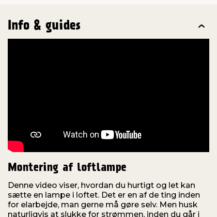
Info & guides
Montering af loftlampe
Denne video viser, hvordan du hurtigt og let kan
sætte en lampe i loftet. Det er en af de ting inden
for elarbejde, man gerne må gøre selv. Men husk
d
naturligvis at slukke for strømmen, inden du går i