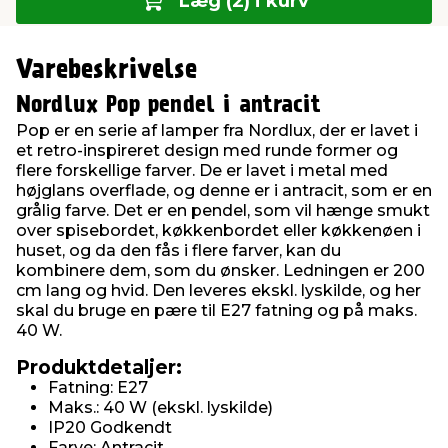
Læg (2) i kurv
Varebeskrivelse
Nordlux Pop pendel i antracit
Pop er en serie af lamper fra Nordlux, der er lavet i
et retro-inspireret design med runde former og
flere forskellige farver. De er lavet i metal med
højglans overflade, og denne er i antracit, som er en
grålig farve. Det er en pendel, som vil hænge smukt
over spisebordet, køkkenbordet eller køkkenøen i
huset, og da den fås i flere farver, kan du
kombinere dem, som du ønsker. Ledningen er 200
cm lang og hvid. Den leveres ekskl. lyskilde, og her
skal du bruge en pære til E27 fatning og på maks.
40 W.
Produktdetaljer:
Fatning: E27
Maks.: 40 W (ekskl. lyskilde)
IP20 Godkendt
Farve: Antracit