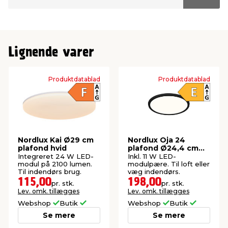
Lignende varer
Produktdatablad
Produktdatablad
Nordlux Kai Ø29 cm
Nordlux Oja 24
plafond hvid
plafond Ø24,4 cm
sort
Integreret 24 W LED-
Inkl. 11 W LED-
modul på 2100 lumen.
modulpære. Til loft eller
Til indendørs brug.
væg indendørs.
115,00
198,00
pr. stk.
pr. stk.
Lev. omk. tillægges
Lev. omk. tillægges
Webshop
Butik
Webshop
Butik
Se mere
Se mere