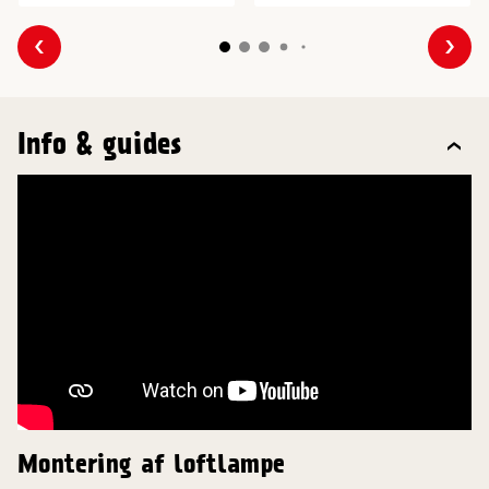
Forrige
Næs
Info & guides
Montering af loftlampe