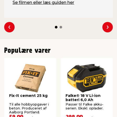
Se filmen eller læs guiden her
Se forrige
Se 
Populære varer
Fix-It cement 25 kg
Falke® 18 V Li-ion
batteri 6,0 Ah
Til alle hobbyopgaver i
Passer til Falke akku-
beton. Produceret af
serien. Ekskl. oplader.
Aalborg Portland.