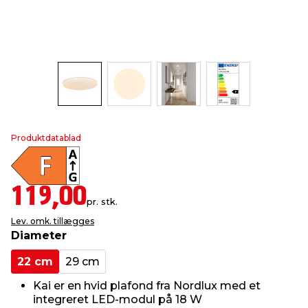
indretning
er & sikkerhed
 fittings
dsbelysning
eklædning
& udendørs spa
r & stilladser
e
behandling
ne, data & TV
& fritid
debeklædning
ing
asser & standere
rier
 sko
Produktdatablad
antning
ri & syltning
119,00
pr. stk.
dyr & ukrudt
Lev. omk. tillægges
Diameter
22 cm
29 cm
Kai er en hvid plafond fra Nordlux med et
integreret LED-modul på 18 W