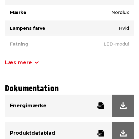
Mærke
Nordlux
Lampens farve
Hvid
Fatning
LED-modul
Modelnavn
Kai
Læs mere
Energiklasse
F
Dokumentation
IP godkendelse
IP20
Energimærke
Højde
4,5 cm
Diameter
22 cm
Produktdatablad
Watt
18 W