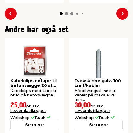
Forrige
Næs
Andre har også set
Kabelclips m/tape til
Dækskinne galv. 100
betonvægge 20 stk.
cm t/kabler
- Elworks
Kabelclips med tape til
Afdækningsskinne til
brug på betonvægge.
kabler på maks. Ø20
mm.
Elektrogalvaniseret.
25,00
30,00
pr. stk.
pr. stk.
Lev. omk. tillægges
Lev. omk. tillægges
Webshop
Butik
Webshop
Butik
Se mere
Se mere