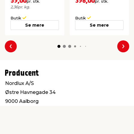
59,00
398,00
pr. stk.
pr. stk.
2,36
pr. kg.
Butik
Butik
Se mere
Se mere
Forrige
Næs
Producent
Nordlux A/S
Østre Havnegade 34
9000 Aalborg
www.nordlux.com