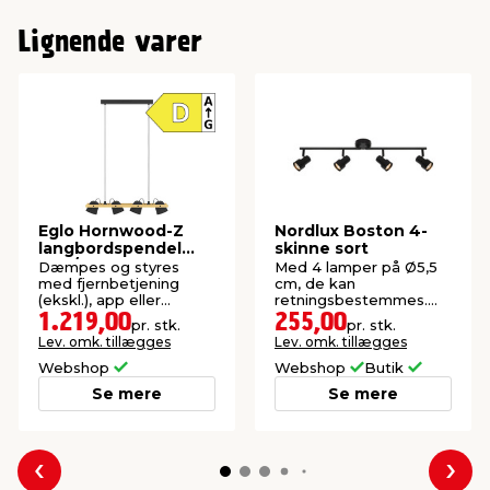
Lignende varer
IP godkendelse
IP20
Længde
90 cm
Højde
15 cm
Diameter
6 cm
Eglo Hornwood-Z
Nordlux Boston 4-
langbordspendel
skinne sort
sort/brun
Dæmpes og styres
Med 4 lamper på Ø5,5
Watt
4 x 15 W
med fjernbetjening
cm, de kan
(ekskl.), app eller
retningsbestemmes.
stemme. Inkl. lyskilde.
Lyskilder medfølger
1.219,00
255,00
pr. stk.
pr. stk.
FSC®-mærket.
ikke.
Lev. omk. tillægges
Lev. omk. tillægges
Webshop
Webshop
Butik
Se mere
Se mere
Forrige
Næs