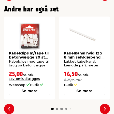
Andre har også set
Kabelclips m/tape til
Kabelkanal hvid 12 x
betonvægge 20 stk.
8 mm selvklæbende
- Elworks
- Elworks
Kabelclips med tape til
Lukket kabelkanal.
brug på betonvægge.
Længde på 2 meter.
25,00
16,50
pr. stk.
pr. stk.
Lev. omk. tillægges
8,25
pr. mtr.
Webshop
Butik
Butik
Se mere
Se mere
Forrige
Næs