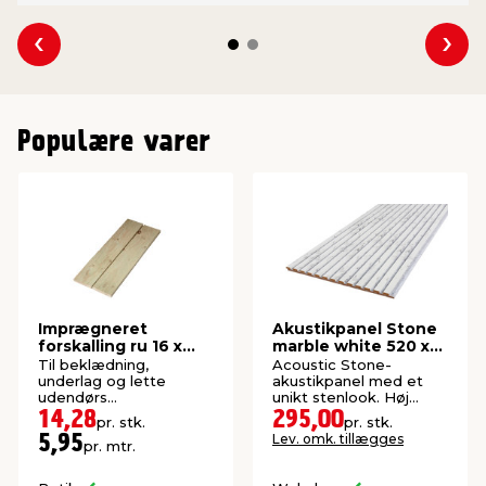
Se forrige
Se 
Populære varer
Imprægneret
Akustikpanel Stone
forskalling ru 16 x
marble white 520 x
100 x 2400 mm
2440 x 18 mm
Til beklædning,
Acoustic Stone-
underlag og lette
akustikpanel med et
udendørs
unikt stenlook. Høj
konstruktioner. P1-
kvalitet med
14,28
295,00
pr. stk.
pr. stk.
imprægneret gran.
lydabsorberende
Lev. omk. tillægges
5,95
pr. mtr.
funktion. FSC®-
mærket.