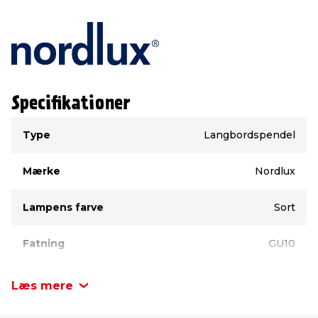
Specifikationer
Type
Værdi
Type
Langbordspendel
Mærke
Nordlux
Lampens farve
Sort
Fatning
GU10
Modelnavn
Alanis
Læs mere
Materiale
Metal