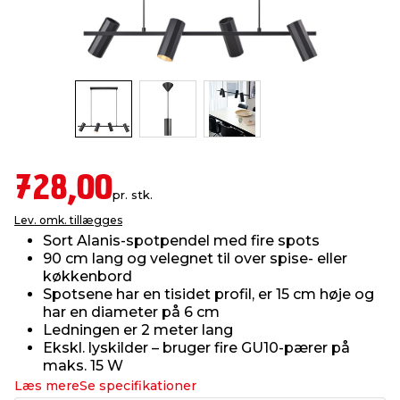
indretning
er & sikkerhed
 fittings
dsbelysning
eklædning
& udendørs spa
r & stilladser
e
behandling
ne, data & TV
& fritid
debeklædning
ing
asser & standere
rier
 sko
728,00
pr. stk.
antning
ri & syltning
Lev. omk. tillægges
Sort Alanis-spotpendel med fire spots
90 cm lang og velegnet til over spise- eller
dyr & ukrudt
køkkenbord
Spotsene har en tisidet profil, er 15 cm høje og
har en diameter på 6 cm
Ledningen er 2 meter lang
Ekskl. lyskilder – bruger fire GU10-pærer på
maks. 15 W
Læs mere
Se specifikationer