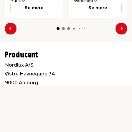
Butik
Webshop
Se mere
Se mere
Forrige
Næs
Producent
Nordlux A/S
Østre Havnegade 34
9000 Aalborg
www.nordlux.com
Find en butik
Kundeservice