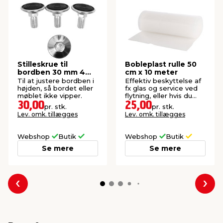
Stilleskrue til
Bobleplast rulle 50
bordben 30 mm 4
cm x 10 meter
stk.
Til at justere bordben i
Effektiv beskyttelse af
højden, så bordet eller
fx glas og service ved
møblet ikke vipper.
flytning, eller hvis du
skal sende noget.
30,00
25,00
pr. stk.
pr. stk.
Lev. omk. tillægges
Lev. omk. tillægges
Webshop
Butik
Webshop
Butik
Se mere
Se mere
Forrige
Næs