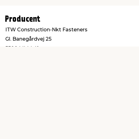
Producent
ITW Construction-Nkt Fasteners
Gl. Banegårdvej 25
5500 Middelfart
post@itwbyg.dk
Find en butik
Kundeservice
nær dig