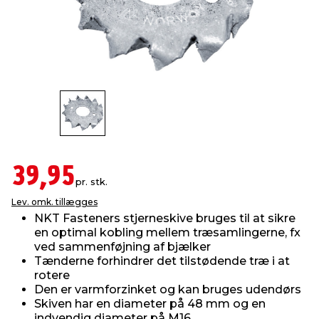
indretning
er & sikkerhed
 fittings
dsbelysning
eklædning
& udendørs spa
r & stilladser
e
behandling
ne, data & TV
& fritid
debeklædning
ing
asser & standere
rier
 sko
antning
ri & syltning
39,95
pr. stk.
Lev. omk. tillægges
dyr & ukrudt
NKT Fasteners stjerneskive bruges til at sikre
en optimal kobling mellem træsamlingerne, fx
ved sammenføjning af bjælker
Tænderne forhindrer det tilstødende træ i at
rotere
Den er varmforzinket og kan bruges udendørs
Skiven har en diameter på 48 mm og en
indvendig diameter på M16