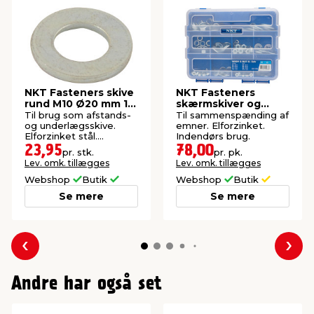
NKT Fasteners skive
NKT Fasteners
rund M10 Ø20 mm 12
skærmskiver og
stk.
møtrikker 216 stk.
Til brug som afstands-
Til sammenspænding af
og underlægsskive.
emner. Elforzinket.
Elforzinket stål.
Indendørs brug.
Indendørs.
23,95
78,00
pr. stk.
pr. pk.
Lev. omk. tillægges
Lev. omk. tillægges
Webshop
Butik
Webshop
Butik
Se mere
Se mere
Forrige
Næs
Andre har også set