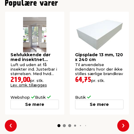
Populære varer
Selvlukkende dør
Gipsplade 13 mm, 120
med insektnet
x 240 cm
210x100 cm
Luft ud uden at få
Til anvendelse
insekter ind. Justerbar i
indendørs hvor der ikke
størrelsen. Med hvid
stilles særlige brandkrav
aluramme.
219,00
64,75
pr. stk.
pr. stk.
Lev. omk. tillægges
Webshop
Butik
Butik
Se mere
Se mere
Forrige
Næs