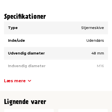
Specifikationer
Type
Værdi
Type
Stjerneskive
Inde/ude
Udendørs
Udvendig diameter
48 mm
Indvendig diameter
M16
Materiale/overflade
Varmforzinket
Læs mere
Lignende varer