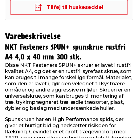
Tilføj til huskeseddel
Varebeskrivelse
NKT Fasteners SPUN+ spunskrue rustfri
A4 4,0 x 40 mm 300 stk.
Disse NKT Fasteners SPUN+ skruer er lavet i rustfri
kvalitet A4, og det er en rustfri, syrefast skrue, som
kan bruges til mange forskellige formål. Materialet,
som den er lavet i, gør den velegnet til kystnære
områder og andre aggressive miljøer. Skruen er en
universalskrue, som kan bruges til montering af
træ, trykimprægneret træ, ædle træsorter, plast,
dybler og beslag med undersænkede huller.
Spunskruen har en High Performance spids, der
giver et hurtigt bid og nedsætter risikoen for
flækning. Gevindet er et groft trægevind og med
TX20 kærv, som sikrer en hurtig og stabil iskruning.