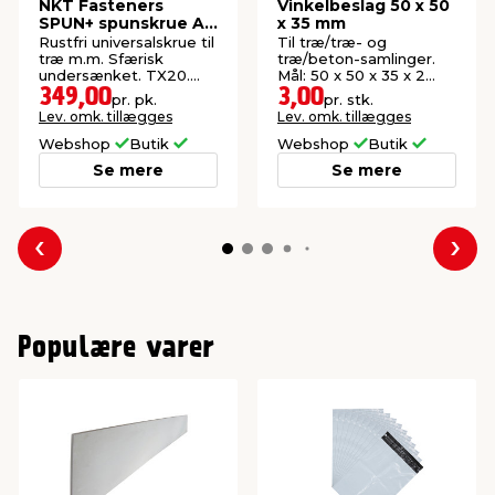
NKT Fasteners
Vinkelbeslag 50 x 50
SPUN+ spunskrue A4
x 35 mm
5,0 x 50 mm 200 stk.
Rustfri universalskrue til
Til træ/træ- og
træ m.m. Sfærisk
træ/beton-samlinger.
undersænket. TX20.
Mål: 50 x 50 x 35 x 2
Udendørs.
mm.
349,00
3,00
pr. pk.
pr. stk.
Lev. omk. tillægges
Lev. omk. tillægges
Webshop
Butik
Webshop
Butik
Se mere
Se mere
Forrige
Næs
Populære varer