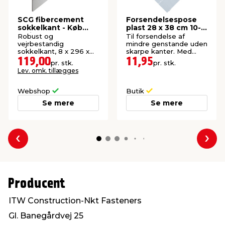
SCG fibercement
Forsendelsespose
sokkelkant - Køb
plast 28 x 38 cm 10-
online
pk.
Robust og
Til forsendelse af
vejrbestandig
mindre genstande uden
sokkelkant, 8 x 296 x
skarpe kanter. Med
2400 mm.
selvlukkende klæbeflap.
119,00
11,95
pr. stk.
pr. stk.
Lev. omk. tillægges
Webshop
Butik
Se mere
Se mere
Forrige
Næs
Producent
ITW Construction-Nkt Fasteners
Gl. Banegårdvej 25