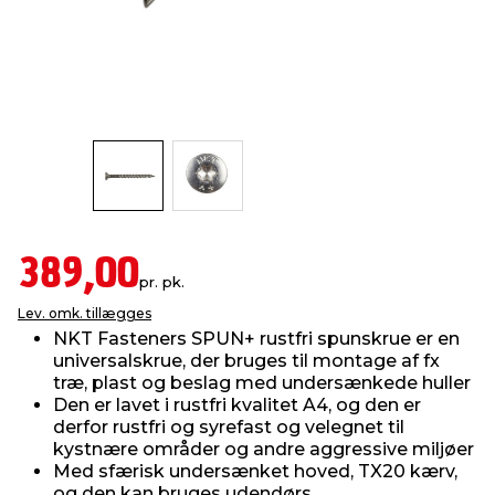
indretning
er & sikkerhed
 fittings
dsbelysning
eklædning
& udendørs spa
r & stilladser
e
behandling
ne, data & TV
& fritid
debeklædning
ing
asser & standere
rier
 sko
antning
ri & syltning
389,00
pr. pk.
Lev. omk. tillægges
dyr & ukrudt
NKT Fasteners SPUN+ rustfri spunskrue er en
universalskrue, der bruges til montage af fx
træ, plast og beslag med undersænkede huller
Den er lavet i rustfri kvalitet A4, og den er
derfor rustfri og syrefast og velegnet til
kystnære områder og andre aggressive miljøer
Med sfærisk undersænket hoved, TX20 kærv,
og den kan bruges udendørs