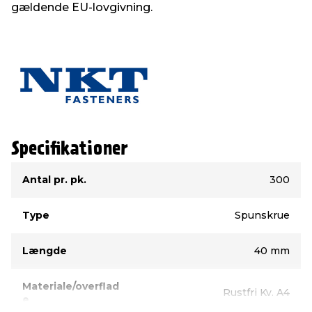
gældende EU-lovgivning.
Specifikationer
Type
Værdi
Antal pr. pk.
300
Type
Spunskrue
Længde
40 mm
Materiale/overflad
Rustfri Kv. A4
e