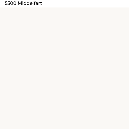
5500 Middelfart
post@itwbyg.dk
Find en butik
Kundeservice
nær dig
Åbent alle dage 8 -
Køb i webshop
19
byt i butik
Kundeservice