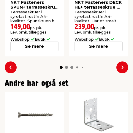
NKT Fasteners
NKT Fasteners DECK
SPUN+ terrasseskrue
HE+ terrasseskrue 6
5,0 x 70 mm 100 stk.
x 60 mm 150 stk.
Terrasseskruer i
Terrasseskruer i
syrefast rustfri A4-
syrefast rustfri A4-
kvalitet. Spunskruen har
kvalitet. Har et smalt
en High Performance
cylinderformet hoved,
149,00
239,00
pr. pk.
pr. pk.
spids. TX20. 100 stk.
så der ikke er behov for
Lev. omk. tillægges
Lev. omk. tillægges
undersænkning. TX20.
150 stk.
Webshop
Butik
Webshop
Butik
Se mere
Se mere
Forrige
Næs
Andre har også set