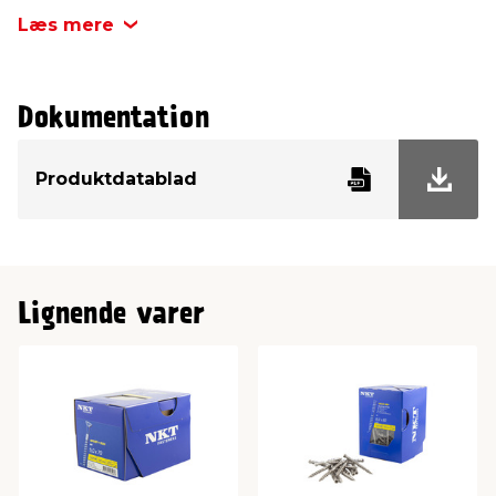
Læs mere
Kærv
TX20
Diameter
4,0 mm
Dokumentation
Sfærisk undersænket
Hovedtype
hoved
Produktdatablad
Inde/ude
Udendørs
Lignende varer