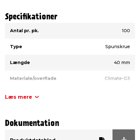
Specifikationer
Type
Værdi
Antal pr. pk.
100
Type
Spunskrue
Længde
40 mm
Materiale/overflade
Climate-G3
Kærv
TX20
Læs mere
Diameter
5,0 mm
Dokumentation
Hovedtype
Undersænket