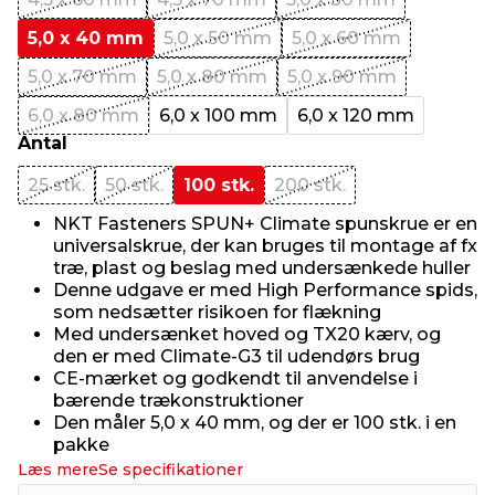
5,0 x 40 mm
5,0 x 50 mm
5,0 x 60 mm
5,0 x 70 mm
5,0 x 80 mm
5,0 x 90 mm
6,0 x 80 mm
6,0 x 100 mm
6,0 x 120 mm
Antal
25 stk.
50 stk.
100 stk.
200 stk.
NKT Fasteners SPUN+ Climate spunskrue er en
universalskrue, der kan bruges til montage af fx
træ, plast og beslag med undersænkede huller
Denne udgave er med High Performance spids,
som nedsætter risikoen for flækning
Med undersænket hoved og TX20 kærv, og
den er med Climate-G3 til udendørs brug
CE-mærket og godkendt til anvendelse i
bærende trækonstruktioner
Den måler 5,0 x 40 mm, og der er 100 stk. i en
pakke
Læs mere
Se specifikationer