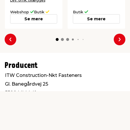
Lev. omk. tillægges
Webshop
Butik
Butik
Se mere
Se mere
Forrige
Næs
Producent
ITW Construction-Nkt Fasteners
Gl. Banegårdvej 25
5500 Middelfart
post@itwbyg.dk