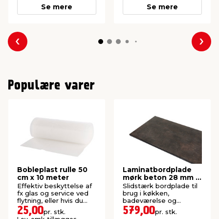
Se mere
Se mere
Forrige
Næs
Populære varer
Bobleplast rulle 50
Laminatbordplade
cm x 10 meter
mørk beton 28 mm x
63,5 x 300 cm
Effektiv beskyttelse af
Slidstærk bordplade til
fx glas og service ved
brug i køkken,
flytning, eller hvis du
badeværelse og
skal sende noget.
bryggers. Længde: 300
25,00
579,00
pr. stk.
pr. stk.
cm.