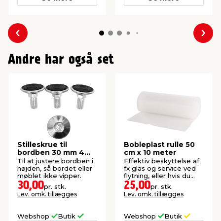
Forrige
Næs
Andre har også set
Stilleskrue til
Bobleplast rulle 50
bordben 30 mm 4
cm x 10 meter
stk.
Til at justere bordben i
Effektiv beskyttelse af
højden, så bordet eller
fx glas og service ved
møblet ikke vipper.
flytning, eller hvis du
skal sende noget.
30,00
25,00
pr. stk.
pr. stk.
Lev. omk. tillægges
Lev. omk. tillægges
Webshop
Butik
Webshop
Butik