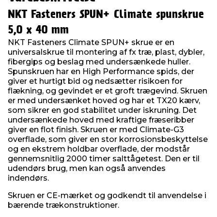
NKT Fasteners SPUN+ Climate spunskrue
5,0 x 40 mm
NKT Fasteners Climate SPUN+ skrue er en
universalskrue til montering af fx træ, plast, dybler,
fibergips og beslag med undersænkede huller.
Spunskruen har en High Performance spids, der
giver et hurtigt bid og nedsætter risikoen for
flækning, og gevindet er et groft trægevind. Skruen
er med undersænket hoved og har et TX20 kærv,
som sikrer en god stabilitet under iskruning. Det
undersænkede hoved med kraftige fræseribber
giver en flot finish. Skruen er med Climate-G3
overflade, som giver en stor korrosionsbeskyttelse
og en ekstrem holdbar overflade, der modstår
gennemsnitlig 2000 timer salttågetest. Den er til
udendørs brug, men kan også anvendes
indendørs.
Skruen er CE-mærket og godkendt til anvendelse i
bærende trækonstruktioner.