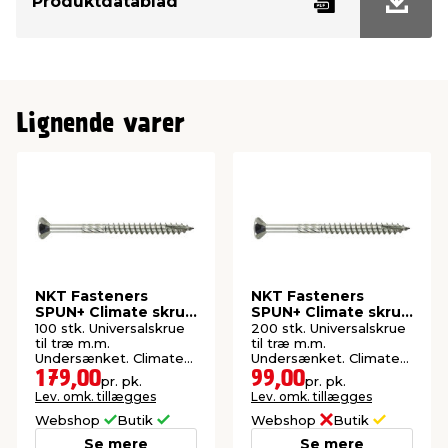
Produktdatablad
Inde/ude
Udendørs
Lignende varer
NKT Fasteners
NKT Fasteners
SPUN+ Climate skrue
SPUN+ Climate skrue
6,0x100 mm 100 stk.
5,0x80 mm 200 stk.
100 stk. Universalskrue
200 stk. Universalskrue
til træ m.m.
til træ m.m.
Undersænket. Climate-
Undersænket. Climate-
G3 overflade. Udendørs.
G3 overflade. Udendørs.
179,00
99,00
pr. pk.
pr. pk.
Lev. omk. tillægges
Lev. omk. tillægges
Webshop
Butik
Webshop
Butik
Se mere
Se mere