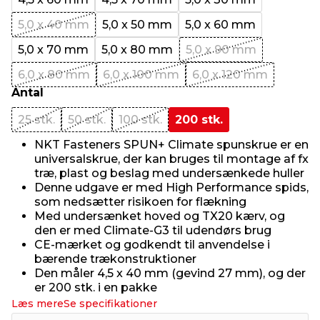
5,0 x 40 mm
5,0 x 50 mm
5,0 x 60 mm
5,0 x 70 mm
5,0 x 80 mm
5,0 x 90 mm
6,0 x 80 mm
6,0 x 100 mm
6,0 x 120 mm
Antal
25 stk.
50 stk.
100 stk.
200 stk.
NKT Fasteners SPUN+ Climate spunskrue er en
universalskrue, der kan bruges til montage af fx
træ, plast og beslag med undersænkede huller
Denne udgave er med High Performance spids,
som nedsætter risikoen for flækning
Med undersænket hoved og TX20 kærv, og
den er med Climate-G3 til udendørs brug
CE-mærket og godkendt til anvendelse i
bærende trækonstruktioner
Den måler 4,5 x 40 mm (gevind 27 mm), og der
er 200 stk. i en pakke
Læs mere
Se specifikationer