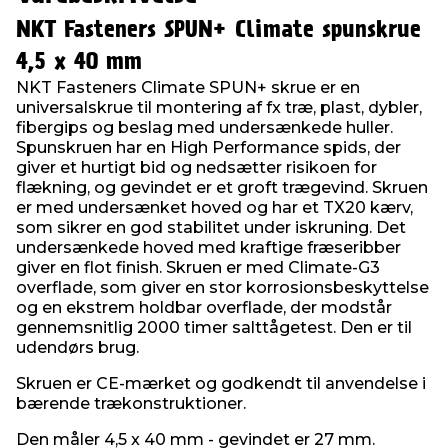
NKT Fasteners SPUN+ Climate spunskrue
4,5 x 40 mm
NKT Fasteners Climate SPUN+ skrue er en
universalskrue til montering af fx træ, plast, dybler,
fibergips og beslag med undersænkede huller.
Spunskruen har en High Performance spids, der
giver et hurtigt bid og nedsætter risikoen for
flækning, og gevindet er et groft trægevind. Skruen
er med undersænket hoved og har et TX20 kærv,
som sikrer en god stabilitet under iskruning. Det
undersænkede hoved med kraftige fræseribber
giver en flot finish. Skruen er med Climate-G3
overflade, som giver en stor korrosionsbeskyttelse
og en ekstrem holdbar overflade, der modstår
gennemsnitlig 2000 timer salttågetest. Den er til
udendørs brug.
Skruen er CE-mærket og godkendt til anvendelse i
bærende trækonstruktioner.
Den måler 4,5 x 40 mm - gevindet er 27 mm.