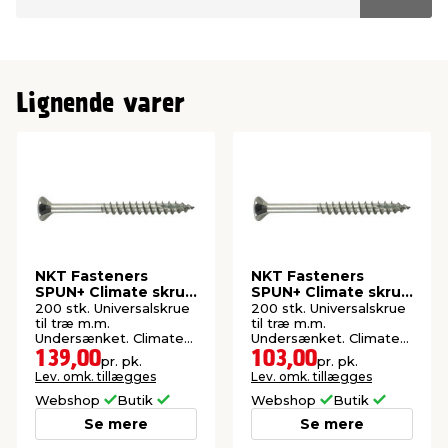
Lignende varer
NKT Fasteners
NKT Fasteners
SPUN+ Climate skrue
SPUN+ Climate skrue
4,5x70 mm 200 stk.
4,0x40 mm 200 stk.
200 stk. Universalskrue
200 stk. Universalskrue
til træ m.m.
til træ m.m.
Undersænket. Climate-
Undersænket. Climate-
G3 overflade. Udendørs.
G3 overflade. Udendørs.
139,00
103,00
pr. pk.
pr. pk.
Lev. omk. tillægges
Lev. omk. tillægges
Webshop
Butik
Webshop
Butik
Se mere
Se mere