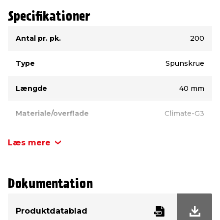
Specifikationer
Type
Værdi
Antal pr. pk.
200
Type
Spunskrue
Længde
40 mm
Materiale/overflade
Climate-G3
Kærv
TX20
Læs mere
Diameter
4,5 mm
Dokumentation
Hovedtype
Undersænket
Produktdatablad
Inde/ude
Udendørs