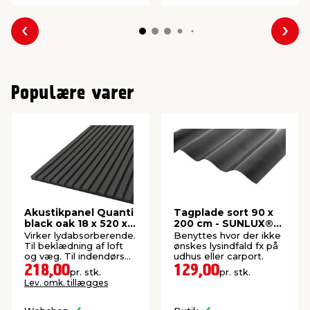
Forrige
Næs
Populære varer
Akustikpanel Quanti
Tagplade sort 90 x
black oak 18 x 520 x
200 cm - SUNLUX®
2440 mm
Sinus
Virker lydabsorberende.
Benyttes hvor der ikke
Til beklædning af loft
ønskes lysindfald fx på
og væg. Til indendørs
udhus eller carport.
brug. FSC®-mærket.
218,00
129,00
pr. stk.
pr. stk.
Lev. omk. tillægges