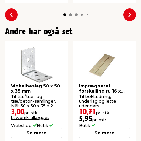
Forrige
Næs
Andre har også set
Vinkelbeslag 50 x 50
Imprægneret
x 35 mm
forskalling ru 16 x
100 x 1800 mm
Til træ/træ- og
Til beklædning,
træ/beton-samlinger.
underlag og lette
Mål: 50 x 50 x 35 x 2
udendørs
mm.
konstruktioner. P1-
3,00
10,71
pr. stk.
pr. stk.
imprægneret gran.
Lev. omk. tillægges
5,95
pr. mtr.
Webshop
Butik
Butik
Se mere
Se mere