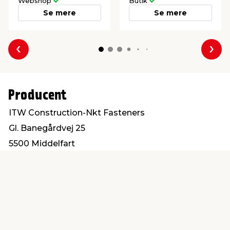
Webshop
Butik
Se mere
Se mere
Forrige
Næs
Producent
ITW Construction-Nkt Fasteners
Gl. Banegårdvej 25
5500 Middelfart
post@itwbyg.dk
Find en butik
Kundeservice