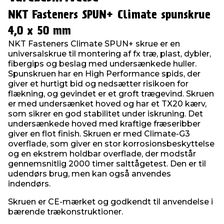
NKT Fasteners SPUN+ Climate spunskrue
4,0 x 50 mm
NKT Fasteners Climate SPUN+ skrue er en
universalskrue til montering af fx træ, plast, dybler,
fibergips og beslag med undersænkede huller.
Spunskruen har en High Performance spids, der
giver et hurtigt bid og nedsætter risikoen for
flækning, og gevindet er et groft trægevind. Skruen
er med undersænket hoved og har et TX20 kærv,
som sikrer en god stabilitet under iskruning. Det
undersænkede hoved med kraftige fræseribber
giver en flot finish. Skruen er med Climate-G3
overflade, som giver en stor korrosionsbeskyttelse
og en ekstrem holdbar overflade, der modstår
gennemsnitlig 2000 timer salttågetest. Den er til
udendørs brug, men kan også anvendes
indendørs.
Skruen er CE-mærket og godkendt til anvendelse i
bærende trækonstruktioner.