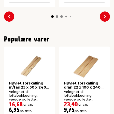
Forrige
Næs
Populære varer
Høvlet forskalling
Høvlet forskalling
m/fas 25 x 50 x 2400
gran 22 x 100 x 2400
mm
mm
Velegnet til
Velegnet til
loftsbeklædning,
loftsbeklædning,
vægge og lette
vægge og lette
konstruktioner. Høvlet:
konstruktioner. Høvlet:
16,68
23,40
pr. stk.
pr. stk.
21 x 45 mm.
21,5 x 95 mm.
6,95
9,75
pr. mtr.
pr. mtr.