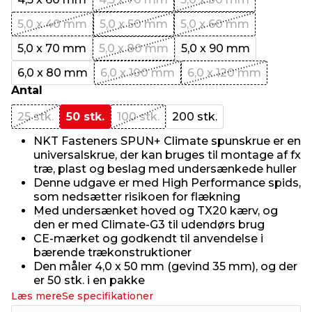
5,0 x 40 mm
5,0 x 50 mm
5,0 x 60 mm
5,0 x 70 mm
5,0 x 80 mm
5,0 x 90 mm
6,0 x 80 mm
6,0 x 100 mm
6,0 x 120 mm
Antal
25 stk.
50 stk.
100 stk.
200 stk.
NKT Fasteners SPUN+ Climate spunskrue er en
universalskrue, der kan bruges til montage af fx
træ, plast og beslag med undersænkede huller
Denne udgave er med High Performance spids,
som nedsætter risikoen for flækning
Med undersænket hoved og TX20 kærv, og
den er med Climate-G3 til udendørs brug
CE-mærket og godkendt til anvendelse i
bærende trækonstruktioner
Den måler 4,0 x 50 mm (gevind 35 mm), og der
er 50 stk. i en pakke
Læs mere
Se specifikationer