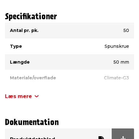
Specifikationer
Type
Værdi
Antal pr. pk.
50
Type
Spunskrue
Længde
50 mm
Materiale/overflade
Climate-G3
Kærv
TX20
Læs mere
Diameter
4,0 mm
Dokumentation
Hovedtype
Undersænket