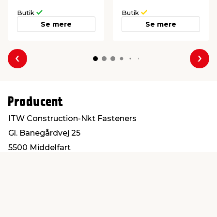
Butik
Butik
Se mere
Se mere
Forrige
Næs
Producent
ITW Construction-Nkt Fasteners
Gl. Banegårdvej 25
5500 Middelfart
post@itwbyg.dk