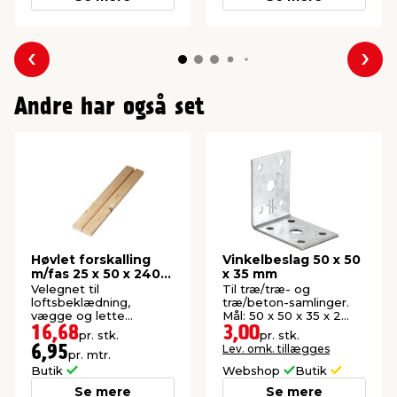
Forrige
Næs
Andre har også set
Høvlet forskalling
Vinkelbeslag 50 x 50
m/fas 25 x 50 x 2400
x 35 mm
mm
Velegnet til
Til træ/træ- og
loftsbeklædning,
træ/beton-samlinger.
vægge og lette
Mål: 50 x 50 x 35 x 2
konstruktioner. Høvlet:
mm.
16,68
3,00
pr. stk.
pr. stk.
21 x 45 mm.
Lev. omk. tillægges
6,95
pr. mtr.
Butik
Webshop
Butik
Se mere
Se mere