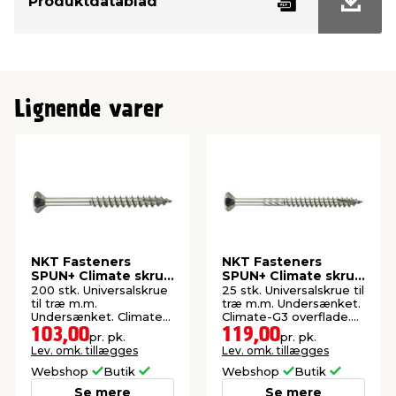
Produktdatablad
Inde/ude
Udendørs
Lignende varer
NKT Fasteners
NKT Fasteners
SPUN+ Climate skrue
SPUN+ Climate skrue
4,0x40 mm 200 stk.
6,0x100 mm 25 stk.
200 stk. Universalskrue
25 stk. Universalskrue til
til træ m.m.
træ m.m. Undersænket.
Undersænket. Climate-
Climate-G3 overflade.
G3 overflade. Udendørs.
Udendørs.
103,00
119,00
pr. pk.
pr. pk.
Lev. omk. tillægges
Lev. omk. tillægges
Webshop
Butik
Webshop
Butik
Se mere
Se mere