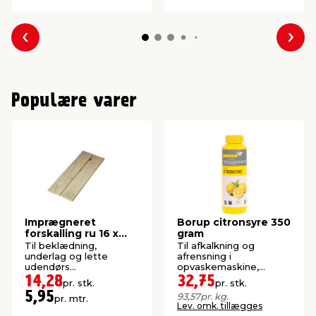
Forrige
Næs
Populære varer
Imprægneret
Borup citronsyre 350
forskalling ru 16 x
gram
100 x 2400 mm
Til beklædning,
Til afkalkning og
underlag og lette
afrensning i
udendørs
opvaskemaskine,
konstruktioner. P1-
vaskemaskine, toilet,
14,28
32,75
pr. stk.
pr. stk.
imprægneret gran.
m.m.
5,95
93,57
pr. kg.
pr. mtr.
Lev. omk. tillægges