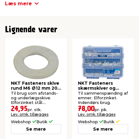
Materiale/overflade
Elforzinket
Læs mere
Tykkelse
1,25 mm
Lignende varer
NKT Fasteners skive
NKT Fasteners
rund M6 Ø12 mm 20
skærmskiver og
stk.
møtrikker 216 stk.
Til brug som afstands-
Til sammenspænding af
og underlægsskive.
emner. Elforzinket.
Elforzinket stål.
Indendørs brug.
Indendørs. 20 stk.
24,95
78,00
pr. stk.
pr. pk.
Lev. omk. tillægges
Lev. omk. tillægges
Webshop
Butik
Webshop
Butik
Se mere
Se mere