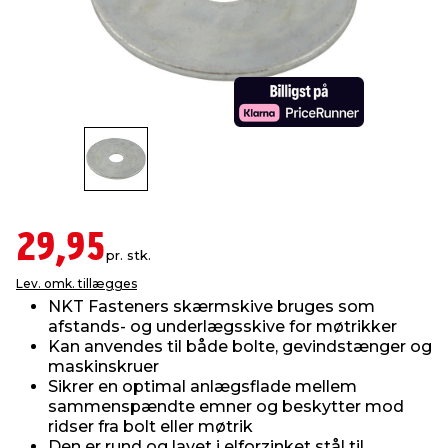
indretning
er & sikkerhed
 fittings
dsbelysning
eklædning
& udendørs spa
r & stilladser
e
behandling
ne, data & TV
& fritid
debeklædning
ing
asser & standere
rier
 sko
antning
ri & syltning
29,95
pr. stk.
Lev. omk. tillægges
dyr & ukrudt
NKT Fasteners skærmskive bruges som
afstands- og underlægsskive for møtrikker
Kan anvendes til både bolte, gevindstænger og
maskinskruer
Sikrer en optimal anlægsflade mellem
sammenspændte emner og beskytter mod
ridser fra bolt eller møtrik
Den er rund og lavet i elforzinket stål til