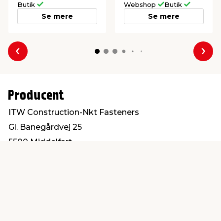
Butik
Webshop
Butik
Se mere
Se mere
Forrige
Næs
Producent
ITW Construction-Nkt Fasteners
Gl. Banegårdvej 25
5500 Middelfart
post@itwbyg.dk