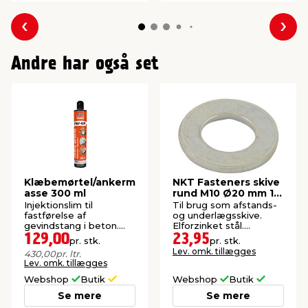
Forrige
Næs
Andre har også set
Klæbemørtel/ankerm
NKT Fasteners skive
asse 300 ml
rund M10 Ø20 mm 12
stk.
Injektionslim til
Til brug som afstands-
fastførelse af
og underlægsskive.
gevindstang i beton.
Elforzinket stål.
Indeholder ikke styren
Indendørs.
129,00
23,95
pr. stk.
pr. stk.
og epoxy.
Lev. omk. tillægges
430,00
pr. ltr.
Lev. omk. tillægges
Webshop
Butik
Webshop
Butik
Se mere
Se mere