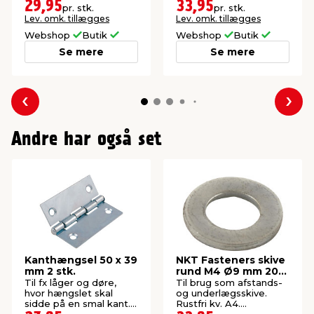
udendørs brug. 4 stk.
udendørs brug. 6 stk.
29,95
33,95
pr. stk.
pr. stk.
Lev. omk. tillægges
Lev. omk. tillægges
Webshop
Butik
Webshop
Butik
Se mere
Se mere
Forrige
Næs
Andre har også set
Kanthængsel 50 x 39
NKT Fasteners skive
mm 2 stk.
rund M4 Ø9 mm 20
stk.
Til fx låger og døre,
Til brug som afstands-
hvor hængslet skal
og underlægsskive.
sidde på en smal kant.
Rustfri kv. A4.