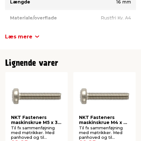
Længde
16 mm
Materiale/overflade
Rustfri Kv. A4
Kærv
PZ2
Læs mere
Diameter
M4 mm
Lignende varer
Hovedtype
Linsehoved
Inde/ude
Udendørs
NKT Fasteners
NKT Fasteners
maskinskrue M5 x 30
maskinskrue M4 x 40
mm 4 stk.
mm 6 stk.
Til fx sammenføjning
Til fx sammenføjning
med møtrikker. Med
med møtrikker. Med
panhoved og til
panhoved og til