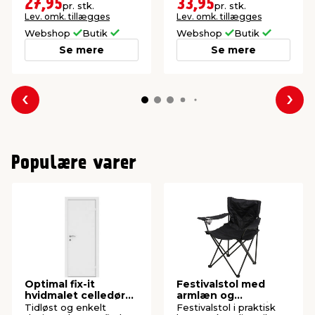
Elforzinket.
Udendørs.
27,95
33,95
pr. stk.
pr. stk.
Lev. omk. tillægges
Lev. omk. tillægges
Webshop
Butik
Webshop
Butik
Se mere
Se mere
Forrige
Næs
Populære varer
Optimal fix-it
Festivalstol med
hvidmalet celledør
armlæn og
72,5 x 204 cm
kopholder - Sunlife®
Tidløst og enkelt
Festivalstol i praktisk