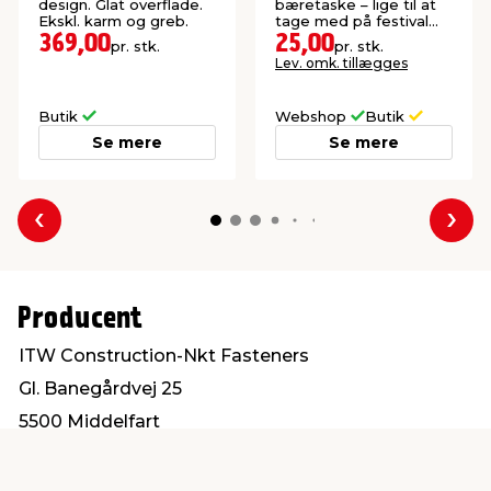
design. Glat overflade.
bæretaske – lige til at
Ekskl. karm og greb.
tage med på festival
eller camping.
369,00
25,00
pr. stk.
pr. stk.
Lev. omk. tillægges
Butik
Webshop
Butik
Se mere
Se mere
Forrige
Næs
Producent
ITW Construction-Nkt Fasteners
Gl. Banegårdvej 25
5500 Middelfart
post@itwbyg.dk