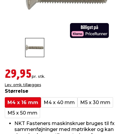
indretning
er & sikkerhed
 fittings
dsbelysning
eklædning
& udendørs spa
r & stilladser
e
behandling
ne, data & TV
& fritid
debeklædning
ing
asser & standere
rier
 sko
antning
ri & syltning
29,95
pr. stk.
Lev. omk. tillægges
dyr & ukrudt
Størrelse
M4 x 16 mm
M4 x 40 mm
M5 x 30 mm
M5 x 50 mm
NKT Fasteners maskinskruer bruges til fx
sammenføjninger med møtrikker og kan