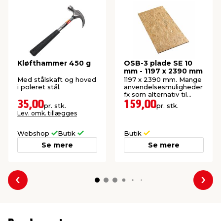
Kløfthammer 450 g
OSB-3 plade SE 10
mm - 1197 x 2390 mm
Med stålskaft og hoved
1197 x 2390 mm. Mange
i poleret stål.
anvendelsesmuligheder
fx som alternativ til
krydsfiner.
35,00
159,00
pr. stk.
pr. stk.
Lev. omk. tillægges
Webshop
Butik
Butik
Se mere
Se mere
Forrige
Næs