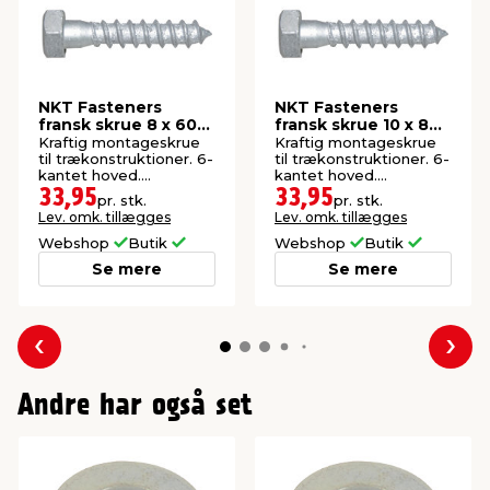
NKT Fasteners
NKT Fasteners
fransk skrue 8 x 60
fransk skrue 10 x 80
mm 4 stk.
mm 2 stk.
Kraftig montageskrue
Kraftig montageskrue
til trækonstruktioner. 6-
til trækonstruktioner. 6-
kantet hoved.
kantet hoved.
Varmforzinket. Ude.
Varmforzinket. Ude.
33,95
33,95
pr. stk.
pr. stk.
Lev. omk. tillægges
Lev. omk. tillægges
Webshop
Butik
Webshop
Butik
Se mere
Se mere
Forrige
Næs
Andre har også set