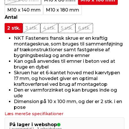
M10 x 140 mm
M10 x 180 mm
Antal
2 stk.
3 stk.
4 stk.
5 stk.
6 stk.
NKT Fasteners fransk skrue er en kraftig
montageskrue, som bruges til sammenføjning
af trækonstruktioner samt fastgørelse af
bygningsbeslag og andre emner
Kan også anvendes til emner i beton ved at
bruge en dybel
Skruen har et 6-kantet hoved med kærvtypen
17 mm, og hovedet giver en optimal
kraftoverførsel ved brug af montagetop
Den er varmforzinket og kan bruges inde og
ude
Dimension på 10 x 100 mm, og der er 2 stk. i en
pose
Læs mere
Se specifikationer
På lager i webshop
Leveringstid 1 - 3 arbejdsdage