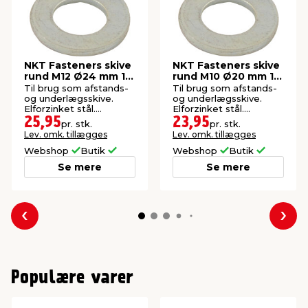
NKT Fasteners skive
NKT Fasteners skive
rund M12 Ø24 mm 10
rund M10 Ø20 mm 12
stk.
stk.
Til brug som afstands-
Til brug som afstands-
og underlægsskive.
og underlægsskive.
Elforzinket stål.
Elforzinket stål.
Indendørs. 10 stk.
Indendørs.
25,95
23,95
pr. stk.
pr. stk.
Lev. omk. tillægges
Lev. omk. tillægges
Webshop
Butik
Webshop
Butik
Se mere
Se mere
Forrige
Næs
Populære varer