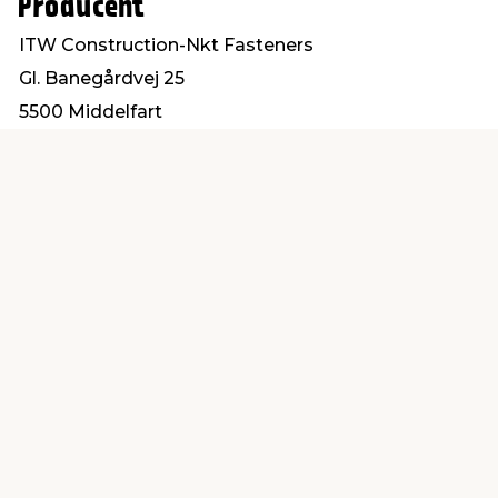
Producent
ITW Construction-Nkt Fasteners
Gl. Banegårdvej 25
5500 Middelfart
post@itwbyg.dk
Find en butik
Kundeservice
nær dig
Åbent alle dage 8 -
Køb i webshop
19
byt i butik