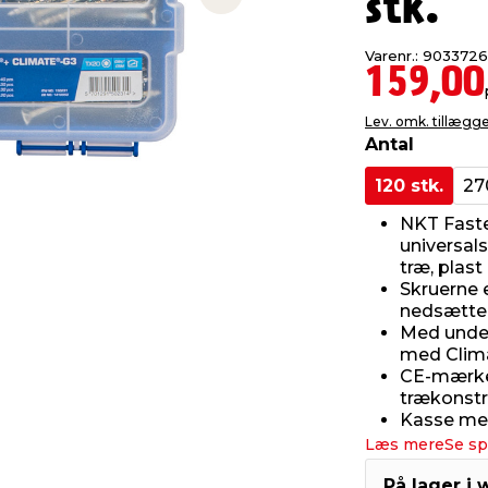
stk.
Next slide
Varenr.: 9033726
159,00
Lev. omk. tillægg
Antal
120 stk.
27
NKT Faste
universals
træ, plas
Skruerne 
nedsætter
Med unde
med Clima
CE-mærket
trækonstr
Kasse med 
Læs mere
Se sp
På lager i