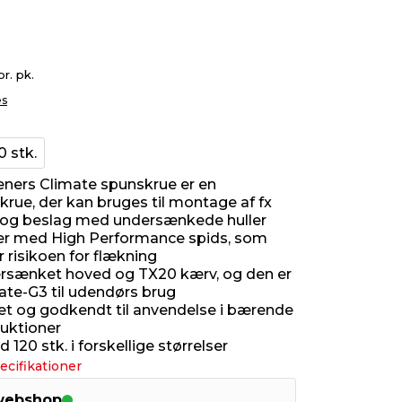
pr. pk.
es
0 stk.
ners Climate spunskrue er en
krue, der kan bruges til montage af fx
t og beslag med undersænkede huller
er med High Performance spids, som
 risikoen for flækning
rsænket hoved og TX20 kærv, og den er
te-G3 til udendørs brug
 og godkendt til anvendelse i bærende
uktioner
120 stk. i forskellige størrelser
ecifikationer
 webshop