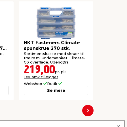
NKT Fasteners Climate
NKT Fast
 70
spunskrue 270 stk.
elforzinke
æ,
Sortimentskasse med skruer til
Universalskr
.
træ m.m. Undersænket. Climate-
Undersænket
G3 overflade. Udendørs.
Indendørs b
219,00
125,
pr. pk.
Lev. omk. tillægges
Lev. omk. til
Webshop
Butik
Webshop
Se mere
Næste