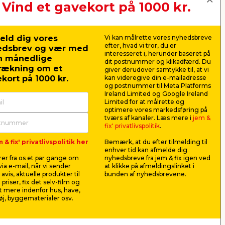
Vind et gavekort på 1000 kr.
eld dig vores
Vi kan målrette vores nyhedsbreve
efter, hvad vi tror, du er
edsbrev og vær med
interesseret i, herunder baseret på
n månedlige
dit postnummer og klikadfærd. Du
rækning om et
giver derudover samtykke til, at vi
kort på 1000 kr.
kan videregive din e-mailadresse
og postnummer til Meta Platforms
Ireland Limited og Google Ireland
Limited for at målrette og
optimere vores markedsføring på
 30
Bobleplast rulle 50 cm x
Bagkantli
tværs af kanaler. Læs mere i
jem &
10 meter
3000 mm 
fix' privatlivspolitik
.
n, så
Effektiv beskyttelse af fx glas og
Anvendes s
 & fix' privatlivspolitik her
Bemærk, at du efter tilmelding til
er.
service ved flytning, eller hvis du
væggen.
enhver tid kan afmelde dig
skal sende noget.
er fra os et par gange om
nyhedsbreve fra jem & fix igen ved
25,00
199,
ia e-mail, når vi sender
at klikke på afmeldingslinket i
pr. stk.
avis, aktuelle produkter til
bunden af nyhedsbrevene.
Lev. omk. tillægges
 priser, fix det selv-film og
 mere indenfor hus, have,
j, byggematerialer osv.
Webshop
Butik
Butik
Se mere