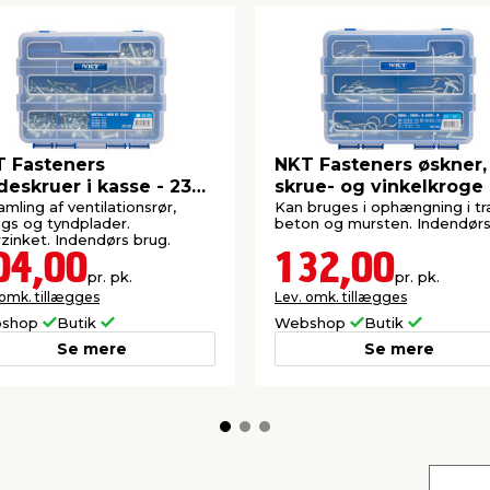
 Fasteners
NKT Fasteners øskner,
deskruer i kasse - 230
skrue- og vinkelkroge
stk.
samling af ventilationsrør,
Kan bruges i ophængning i tr
ings og tyndplader.
beton og mursten. Indendørs
rzinket. Indendørs brug.
04,00
132,00
pr. pk.
pr. pk.
 omk. tillægges
Lev. omk. tillægges
shop
Butik
Webshop
Butik
Se mere
Se mere