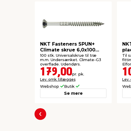
NKT Fasteners SPUN+
NKT
Climate skrue 6,0x100
pla
mm 100 stk.
stk.
100 stk. Universalskrue til træ
Til 
m.m. Undersænket. Climate-G3
fitt
overflade. Udendørs.
Elfo
179,00
1
pr. pk.
Lev. omk. tillægges
Lev.
Webshop
Butik
Web
Se mere
Forrige