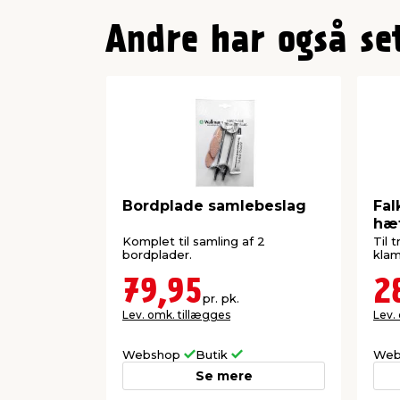
Andre har også se
Bordplade samlebeslag
Fal
hæf
Komplet til samling af 2
Til 
bordplader.
kla
79,95
2
pr. pk.
Lev. omk. tillægges
Lev.
Webshop
Butik
Web
Se mere