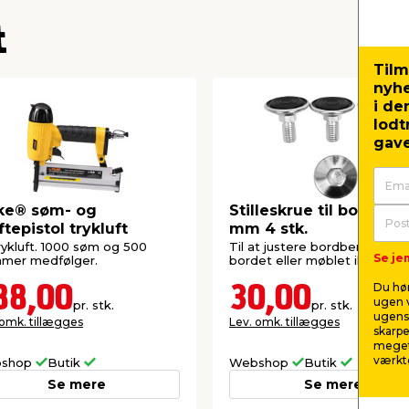
t
Tilm
nyh
i de
lodt
gave
ke® søm- og
Stilleskrue til bordben
tepistol trykluft
mm 4 stk.
trykluft. 1000 søm og 500
Til at justere bordben i højde
Se jem
mmer medfølger.
bordet eller møblet ikke vipp
Du hør
88,00
30,00
ugen v
pr. stk.
pr. stk.
ugens 
 omk. tillægges
Lev. omk. tillægges
skarpe
meget
værktø
shop
Butik
Webshop
Butik
Se mere
Se mere