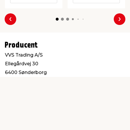
Forrige
Næs
Producent
VVS Trading A/S
Ellegårdvej 30
6400 Sønderborg
salg@vvs-trading.dk
Find en butik
Kundeservice
nær dig