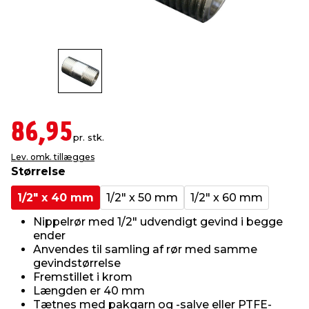
indretning
er & sikkerhed
 fittings
dsbelysning
eklædning
& udendørs spa
r & stilladser
e
behandling
ne, data & TV
& fritid
debeklædning
ing
asser & standere
rier
 sko
86,95
pr. stk.
Lev. omk. tillægges
antning
ri & syltning
Størrelse
1/2" x 40 mm
1/2" x 50 mm
1/2" x 60 mm
dyr & ukrudt
Nippelrør med 1/2" udvendigt gevind i begge
ender
Anvendes til samling af rør med samme
gevindstørrelse
Fremstillet i krom
Længden er 40 mm
Tætnes med pakgarn og -salve eller PTFE-