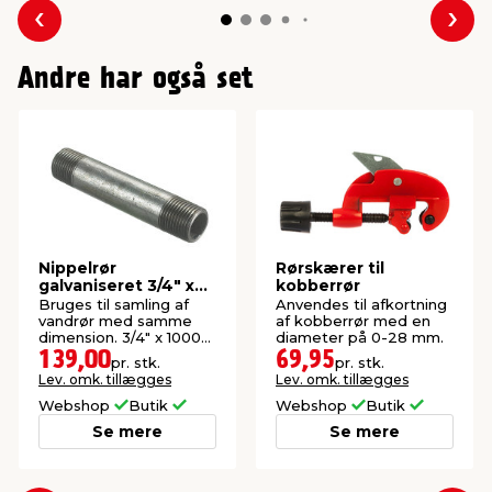
Forrige
Næs
Andre har også set
Nippelrør
Rørskærer til
galvaniseret 3/4" x
kobberrør
1000 mm
Bruges til samling af
Anvendes til afkortning
vandrør med samme
af kobberrør med en
dimension. 3/4" x 1000
diameter på 0-28 mm.
mm.
139,00
69,95
pr. stk.
pr. stk.
Lev. omk. tillægges
Lev. omk. tillægges
Webshop
Butik
Webshop
Butik
Se mere
Se mere