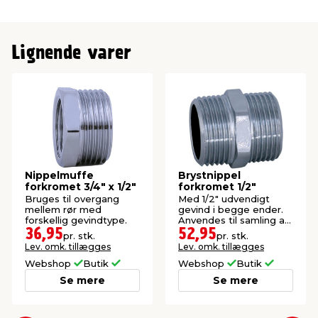
Lignende varer
Nippelmuffe
Brystnippel
forkromet 3/4" x 1/2"
forkromet 1/2"
Bruges til overgang
Med 1/2" udvendigt
mellem rør med
gevind i begge ender.
forskellig gevindtype.
Anvendes til samling af
to rørdele.
36,95
52,95
pr. stk.
pr. stk.
Lev. omk. tillægges
Lev. omk. tillægges
Webshop
Butik
Webshop
Butik
Se mere
Se mere