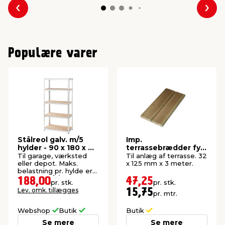
Forrige
Næs
Populære varer
Stålreol galv. m/5
Imp.
hylder - 90 x 180 x 45
terrassebrædder fyr
cm
32 x 125 mm x 3
Til garage, værksted
Til anlæg af terrasse. 32
meter
eller depot. Maks.
x 125 mm x 3 meter.
belastning pr. hylde er
275 kg. Stål/MDF.
188,00
47,25
pr. stk.
pr. stk.
Lev. omk. tillægges
15,75
pr. mtr.
Webshop
Butik
Butik
Se mere
Se mere