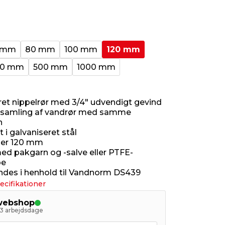
 mm
80 mm
100 mm
120 mm
00 mm
500 mm
1000 mm
ret nippelrør med 3/4" udvendigt gevind
l samling af vandrør med samme
n
t i galvaniseret stål
er 120 mm
d pakgarn og -salve eller PTFE-
pe
ndes i henhold til Vandnorm DS439
ecifikationer
 webshop
- 3 arbejdsdage