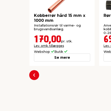
Kobberrør hård 15 mm x
Rør
1000 mm
Installationsrør til varme- og
Anve
brugsvandsanlæg.
kob
0-2
170,00
6
pr. stk.
Lev. omk. tillægges
Lev.
Webshop
Butik
Web
Se mere
Forrige
Populære varer