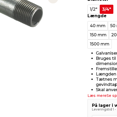
Next slide
1/2"
3/4"
Længde
40 mm
50
150 mm
2
1500 mm
Galvanise
Bruges ti
dimensio
Fremstille
Længden 
Tætnes me
gevindta
Skal anve
Læs mere
Se sp
På lager i
Leveringstid 1 