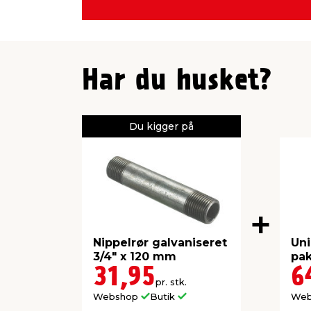
Har du husket?
Du kigger på
Nippelrør galvaniseret
Uni
3/4" x 120 mm
pak
31,95
6
pr. stk.
Webshop
Butik
We