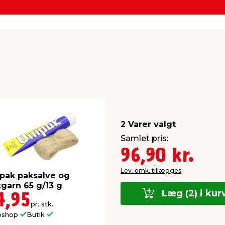
2 Varer valgt
Samlet pris:
96,90 kr.
Lev. omk. tillægges
pak paksalve og
garn 65 g/13 g
Læg (2) i kur
4,95
pr. stk.
bshop
Butik