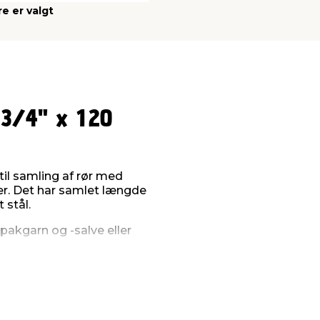
re er valgt
 3/4" x 120
il samling af rør med
ner. Det har samlet længde
 stål.
pakgarn og -salve eller
emmelse med kravene i