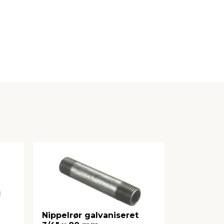
Nippelrør galvaniseret
Nippelrør