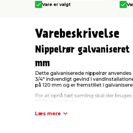
Vare er valgt
Va
Varebeskrivelse
Nippelrør galvaniseret
mm
Dette galvaniserede nippelrør anvendes t
3/4" indvendigt gevind i vandinstallatio
på 120 mm og er fremstillet i galvaniseret
For at opnå tæt samling skal der bruges 
PTFE-gevindtape.
Installationen skal udføres i overensst
Læs mere
Vandnorm DS439.