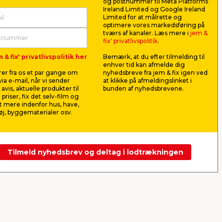
og postnummer til Meta Platforms
Ireland Limited og Google Ireland
Limited for at målrette og
optimere vores markedsføring på
 x
Multislangenippel 32 mm
Brystnipp
tværs af kanaler. Læs mere i
jem &
3/4" x 1/2"
fix' privatlivspolitik
.
Til brug i afløbs- og
Med 3/4" ud
 & fix' privatlivspolitik her
Bemærk, at du efter tilmelding til
vandinstallationer. 32 mm x
ene ende og
enhver tid kan afmelde dig
3/4"-1" slangespids x 1" gevind.
gevind i de
Anvendes til
er fra os et par gange om
nyhedsbreve fra jem & fix igen ved
86,95
52,9
rørdele.
ia e-mail, når vi sender
at klikke på afmeldingslinket i
pr. stk.
avis, aktuelle produkter til
bunden af nyhedsbrevene.
Lev. omk. tillægges
Lev. omk. til
 priser, fix det selv-film og
Webshop
Butik
Webshop
 mere indenfor hus, have,
j, byggematerialer osv.
Se mere
Tilmeld nyhedsbrev og deltag i lodtrækningen
Næste