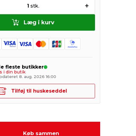
+
1
stk.
Læg i kurv
de fleste butikker
s i din butik
pdateret 8. aug. 2026 16:00
Tilføj til huskeseddel
Køb sammen