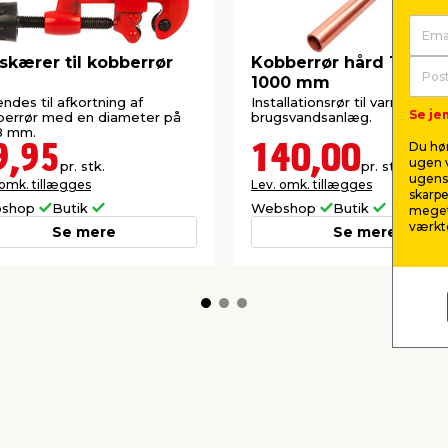
skærer til kobberrør
Kobberrør hård 12 mm
1000 mm
ndes til afkortning af
Installationsrør til varme- og
Se jem
berrør med en diameter på
brugsvandsanlæg.
8 mm.
Du hør
9,95
140,00
ugen v
pr. stk.
pr. stk.
ugens 
 omk. tillægges
Lev. omk. tillægges
skarpe
shop
Butik
Webshop
Butik
meget
værktø
Se mere
Se mere