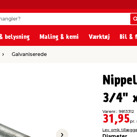
angler?
angler?
& belysning
Maling & kemi
Værktøj
Bil & 
serede
Galvaniserede
Nippel
3/4" 
Varenr.: 9813312
31,95
pr. 
Lev. omk. tillægg
Diameter