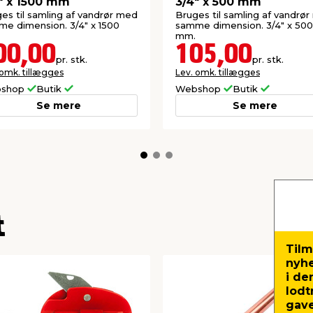
" x 1500 mm
3/4" x 500 mm
es til samling af vandrør med
Bruges til samling af vandrø
e dimension. 3/4" x 1500
samme dimension. 3/4" x 500
mm.
00,00
105,00
pr. stk.
pr. stk.
 omk. tillægges
Lev. omk. tillægges
shop
Butik
Webshop
Butik
Se mere
Se mere
t
Tilm
nyh
i de
lodt
gave