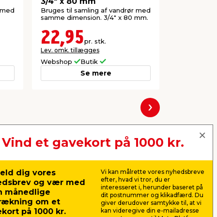
3/4" x 80 mm
3/4" x 2
r med
Bruges til samling af vandrør med
Bruges til s
samme dimension. 3/4" x 80 mm.
samme dimen
mm.
22,95
44,9
pr. stk.
Lev. omk. tillægges
Lev. omk. til
Webshop
Butik
Webshop
Se mere
Næste
Vind et gavekort på 1000 kr.
eld dig vores
Vi kan målrette vores nyhedsbreve
efter, hvad vi tror, du er
edsbrev og vær med
interesseret i, herunder baseret på
n månedlige
dit postnummer og klikadfærd. Du
rækning om et
giver derudover samtykke til, at vi
kort på 1000 kr.
kan videregive din e-mailadresse