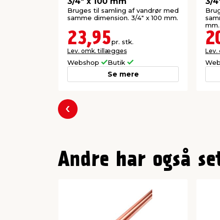
3/4" x 100 mm
3/4
Bruges til samling af vandrør med
Brug
samme dimension. 3/4" x 100 mm.
samm
mm.
23,95
2
pr. stk.
Lev. omk. tillægges
Lev.
Webshop
Butik
Web
Se mere
Forrige
Andre har også se