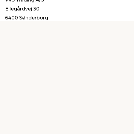
Ellegårdvej 30
6400 Sønderborg
salg@vvs-trading.dk
Find en butik
Kundeservice
nær dig
Åbent alle dage 8 -
Køb i webshop
19
byt i butik