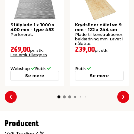
Stålplade 1 x 1000 x
Krydsfiner nåletræ 9
400 mm - type 453
mm - 122 x 244 cm
Perforeret.
Plade til konstruktioner,
beklædning mm. Lavet i
nåletræ.
269,00
239,00
pr. stk.
pr. stk.
Lev. omk. tillægges
Webshop
Butik
Butik
Se mere
Se mere
Forrige
Næs
Producent
VVS Trading A/S