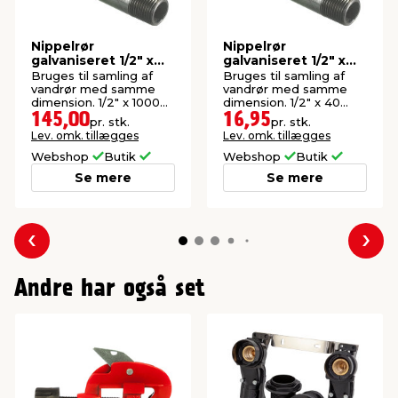
Nippelrør
Nippelrør
galvaniseret 1/2" x
galvaniseret 1/2" x
1000 mm
40 mm
Bruges til samling af
Bruges til samling af
vandrør med samme
vandrør med samme
dimension. 1/2" x 1000
dimension. 1/2" x 40
mm.
mm.
145,00
16,95
pr. stk.
pr. stk.
Lev. omk. tillægges
Lev. omk. tillægges
Webshop
Butik
Webshop
Butik
Se mere
Se mere
Forrige
Næs
Andre har også set