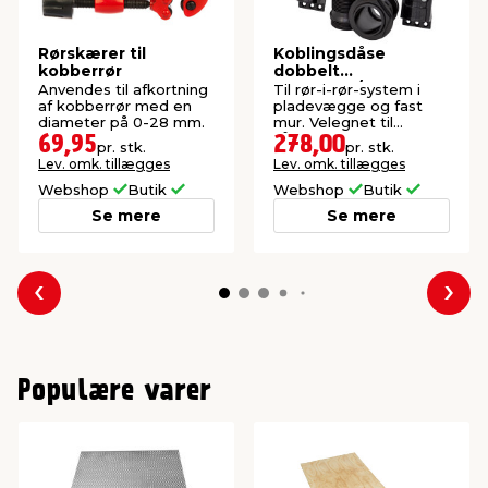
Rørskærer til
Koblingsdåse
kobberrør
dobbelt
pladevæg/fast mur
Anvendes til afkortning
Til rør-i-rør-system i
1/2" x 15 mm
af kobberrør med en
pladevægge og fast
diameter på 0-28 mm.
mur. Velegnet til
vådrum. Godkendt til
69,95
278,00
pr. stk.
pr. stk.
drikkevand.
Lev. omk. tillægges
Lev. omk. tillægges
Webshop
Butik
Webshop
Butik
Se mere
Se mere
Forrige
Næs
Populære varer