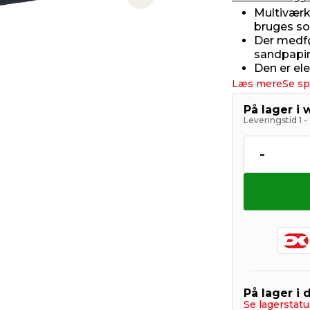
Next slide
Multiværk
bruges so
Der medføl
sandpapi
Den er el
Læs mere
Se sp
På lager i
Leveringstid 1 
-
På lager i 
Se lagerstatu