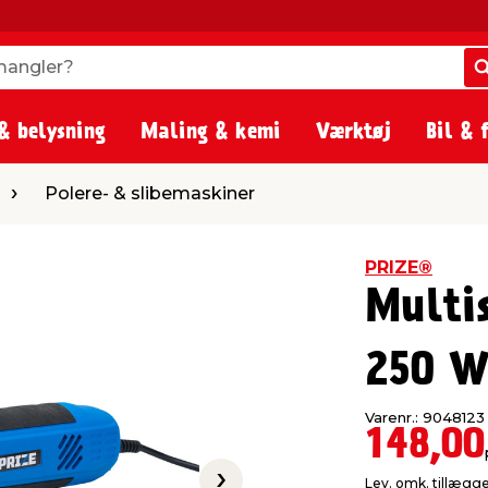
angler?
angler?
& belysning
Maling & kemi
Værktøj
Bil & 
 & slibemaskiner
Polere- & slibemaskiner
PRIZE®
Multi
250 W
Varenr.: 9048123
148,00
Lev. omk. tillægg