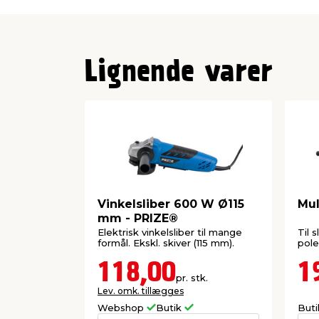
Lignende varer
Vinkelsliber 600 W Ø115
Mul
mm - PRIZE®
Elektrisk vinkelsliber til mange
Til 
formål. Ekskl. skiver (115 mm).
poler
118,00
1
pr. stk.
Lev. omk. tillægges
Webshop
Butik
But