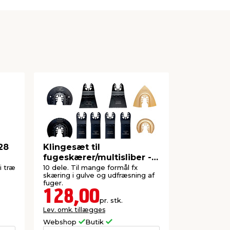
 28
Klingesæt til
Falke® a
fugeskærer/multisliber -
fugeskære
PRIZE®
V
i træ
10 dele. Til mange formål fx
Fugeskærer/m
skæring i gulve og udfræsning af
tilbehør. Eks
fuger.
128,00
498,
pr. stk.
Lev. omk. tillægges
Lev. omk. til
Webshop
Butik
Webshop