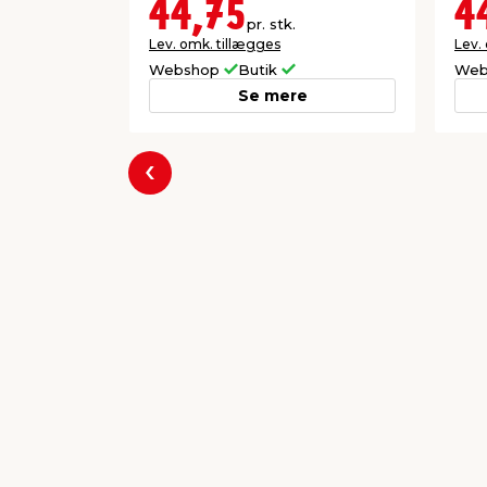
44,75
4
pr. stk.
Lev. omk. tillægges
Lev.
Webshop
Butik
Web
Se mere
Forrige
Populære varer