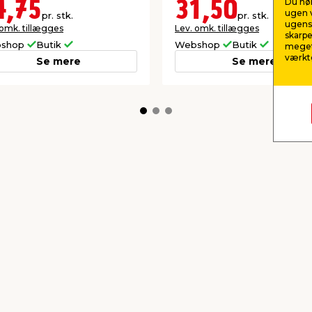
Du hør
4,75
31,50
ugen v
pr. stk.
pr. stk.
ugens 
 omk. tillægges
Lev. omk. tillægges
skarpe
shop
Butik
Webshop
Butik
meget
værktø
Se mere
Se mere