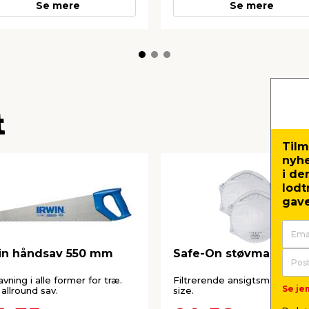
Se mere
Se mere
t
Tilm
nyh
i de
lodt
gave
in håndsav 550 mm
Safe-On støvmaske 2-
savning i alle former for træ.
Filtrerende ansigtsmaske - 
Se jem
allround sav.
size.