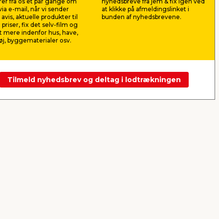
er fra os et par gange om
nyhedsbreve fra jem & fix igen ved
15,00
49,9
ia e-mail, når vi sender
at klikke på afmeldingslinket i
pr. stk.
avis, aktuelle produkter til
bunden af nyhedsbrevene.
Lev. omk. tillægges
Lev. omk. til
 priser, fix det selv-film og
Webshop
Butik
Webshop
 mere indenfor hus, have,
j, byggematerialer osv.
Se mere
Tilmeld nyhedsbrev og deltag i lodtrækningen
Næste