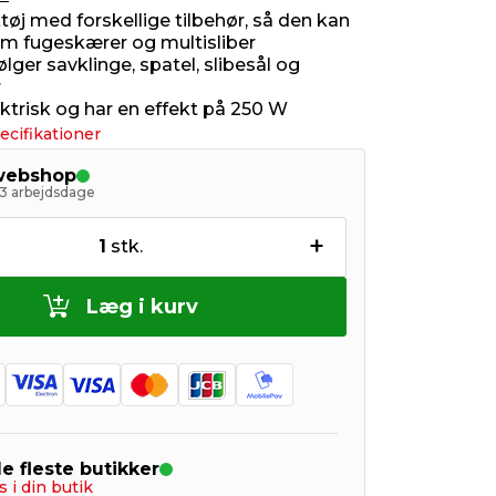
tøj med forskellige tilbehør, så den kan
m fugeskærer og multisliber
ger savklinge, spatel, slibesål og
r
ektrisk og har en effekt på 250 W
ecifikationer
 webshop
- 3 arbejdsdage
+
1
stk.
Læg i kurv
de fleste butikker
s i din butik