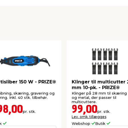
tisliber 150 W - PRIZE®
Klinger til multicutter
mm 10-pk. - PRIZE®
slibning, skæring, gravering og
Klinger på 28 mm til skæring 
ing. Inkl. 40 stk. tilbehør.
og metal, der passer til
multicuttere.
98,00
99,00
pr. stk.
pr. stk.
Lev. omk. tillægges
ik
Webshop
Butik