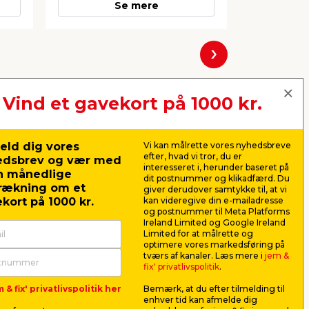
Se mere
Næste
Vind et gavekort på 1000 kr.
eld dig vores
Vi kan målrette vores nyhedsbreve
efter, hvad vi tror, du er
edsbrev og vær med
interesseret i, herunder baseret på
n månedlige
dit postnummer og klikadfærd. Du
rækning om et
giver derudover samtykke til, at vi
kort på 1000 kr.
kan videregive din e-mailadresse
og postnummer til Meta Platforms
Ireland Limited og Google Ireland
Limited for at målrette og
optimere vores markedsføring på
pk.
Falke® tommestok 2
Falke® sl
tværs af kanaler. Læs mere i
jem &
meter
x 93 mm t
fix' privatlivspolitik
.
one
Til opmåling i hjemmet. Med 12
25 stk. slibe
 & fix' privatlivspolitik her
Bemærk, at du efter tilmelding til
led.
kornstørrelse
enhver tid kan afmelde dig