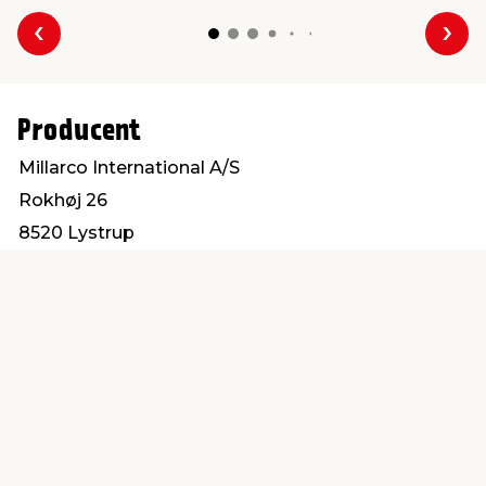
Forrige
Næs
Producent
Millarco International A/S
Rokhøj 26
8520 Lystrup
service@millarco.com
Find en butik
Kundeservice
nær dig