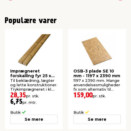
Populære varer
Imprægneret
OSB-3 plade SE 10
forskalling fyr 25 x
mm - 1197 x 2390 mm
50 x 4200 mm
Til beklædning, lægter
1197 x 2390 mm. Mange
og lette konstruktioner.
anvendelsesmuligheder
Trykimprægneret i kl.
fx som alternativ til
NTR AB.
krydsfiner.
28,35
159,00
pr. stk.
pr. stk.
6,75
pr. mtr.
Butik
Butik
Se mere
Se mere