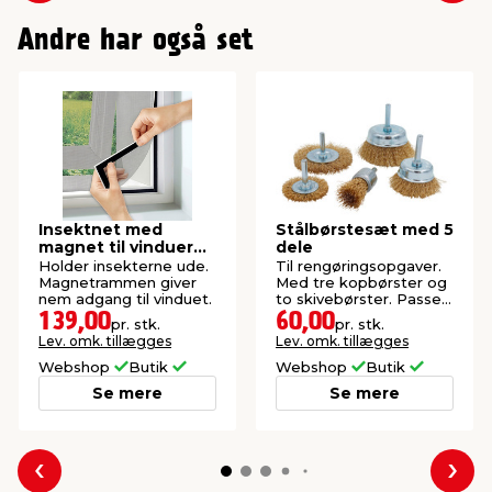
Andre har også set
Insektnet med
Stålbørstesæt med 5
magnet til vinduer
dele
150 x 130 cm
Holder insekterne ude.
Til rengøringsopgaver.
Magnetrammen giver
Med tre kopbørster og
nem adgang til vinduet.
to skivebørster. Passer
til boremaskiner.
139,00
60,00
pr. stk.
pr. stk.
Lev. omk. tillægges
Lev. omk. tillægges
Webshop
Butik
Webshop
Butik
Se mere
Se mere
Forrige
Næs