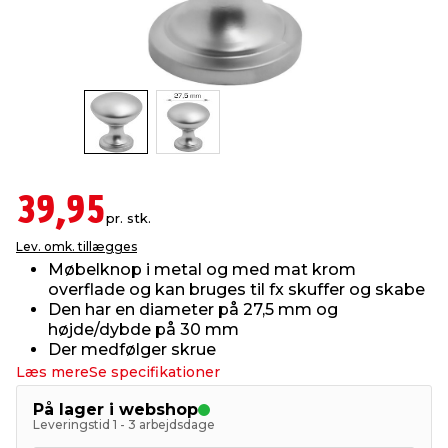
indretning
er & sikkerhed
 fittings
dsbelysning
eklædning
& udendørs spa
r & stilladser
e
behandling
ne, data & TV
& fritid
debeklædning
ing
asser & standere
rier
 sko
39,95
pr. stk.
antning
ri & syltning
Lev. omk. tillægges
Møbelknop i metal og med mat krom
overflade og kan bruges til fx skuffer og skabe
dyr & ukrudt
Den har en diameter på 27,5 mm og
højde/dybde på 30 mm
Der medfølger skrue
Læs mere
Se specifikationer
På lager i webshop
Leveringstid 1 - 3 arbejdsdage