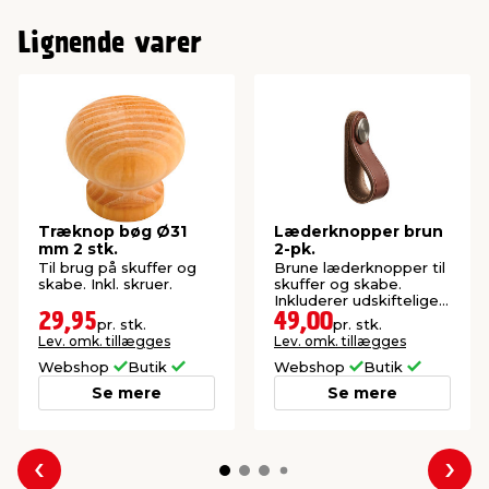
Lignende varer
Træknop bøg Ø31
Læderknopper brun
mm 2 stk.
2-pk.
Til brug på skuffer og
Brune læderknopper til
skabe. Inkl. skruer.
skuffer og skabe.
Inkluderer udskiftelige
knapper i messing og
29,95
49,00
pr. stk.
pr. stk.
matkrom.
Lev. omk. tillægges
Lev. omk. tillægges
Webshop
Butik
Webshop
Butik
Se mere
Se mere
Forrige
Næs