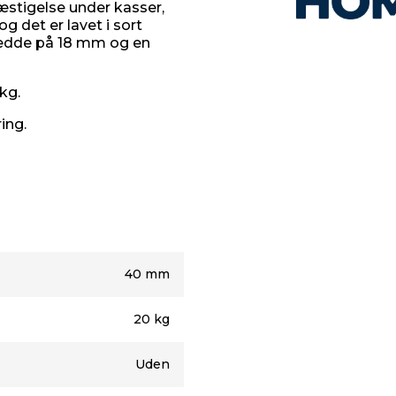
æstigelse under kasser,
g det er lavet i sort
redde på 18 mm og en
 kg.
ing.
40 mm
20 kg
Uden