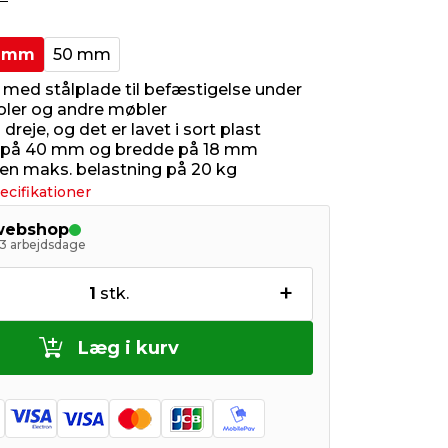
 mm
50 mm
 med stålplade til befæstigelse under
eoler og andre møbler
 dreje, og det er lavet i sort plast
 på 40 mm og bredde på 18 mm
 en maks. belastning på 20 kg
ecifikationer
 webshop
- 3 arbejdsdage
+
1
stk.
Læg i kurv