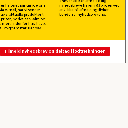
enhver tid kan afmelde dig
er fra os et par gange om
nyhedsbreve fra jem & fix igen ved
249,00
69,0
ia e-mail, når vi sender
at klikke på afmeldingslinket i
pr. stk.
avis, aktuelle produkter til
bunden af nyhedsbrevene.
Lev. omk. til
 priser, fix det selv-film og
Butik
Webshop
 mere indenfor hus, have,
j, byggematerialer osv.
Se mere
Tilmeld nyhedsbrev og deltag i lodtrækningen
Næste