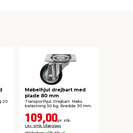
d
Møbelhjul drejbart med
Møbelhjul
plade 80 mm
mørkegr
g 20
Transporthjul. Drejbart. Maks.
Fast møbelhj
belastning 50 kg. Bredde 30 mm.
40 kg. Bre
109,00
39,9
pr. stk.
Lev. omk. tillægges
Lev. omk. til
Webshop
Butik
Webshop