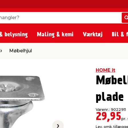
angler?
angler?
& belysning
Maling & kemi
Værktøj
Bil & 
ul
Møbelhjul
HOME it
Møbel
plade
Varenr.: 9022911
29,95
pr. 
Lev. omk. tillægg