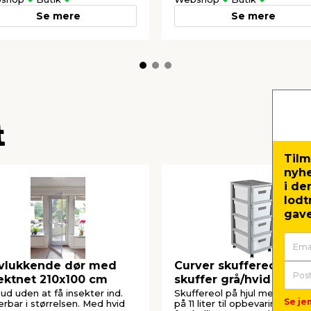
Se mere
Se mere
t
Tilm
nyh
i de
lodt
gave
vlukkende dør med
Curver skuffereol 4
ektnet 210x100 cm
skuffer grå/hvid 69 x 3
36 cm
 ud uden at få insekter ind.
Skuffereol på hjul med 4 skuf
Se jem
erbar i størrelsen. Med hvid
på 11 liter til opbevaring af