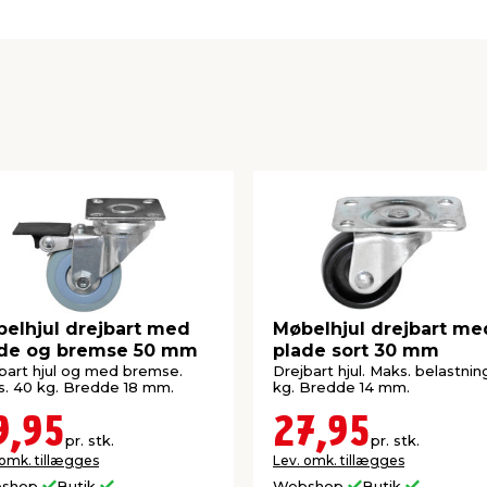
elhjul drejbart med
Møbelhjul drejbart me
ade og bremse 50 mm
plade sort 30 mm
bart hjul og med bremse.
Drejbart hjul. Maks. belastnin
. 40 kg. Bredde 18 mm.
kg. Bredde 14 mm.
9,95
27,95
pr. stk.
pr. stk.
 omk. tillægges
Lev. omk. tillægges
shop
Butik
Webshop
Butik