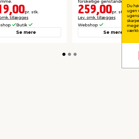
ramme.
forskellige genstande.
Du hør
19,00
259,00
ugen v
pr. stk.
pr. stk.
ugens 
 omk. tillægges
Lev. omk. tillægges
skarpe
shop
Butik
Webshop
meget
værktø
Se mere
Se mere