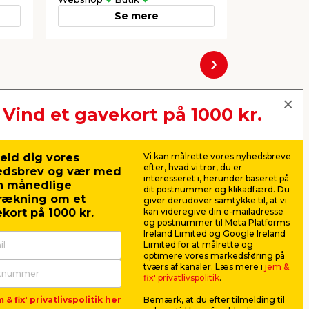
Se mere
Næste
Vind et gavekort på 1000 kr.
eld dig vores
Vi kan målrette vores nyhedsbreve
efter, hvad vi tror, du er
edsbrev og vær med
interesseret i, herunder baseret på
n månedlige
dit postnummer og klikadfærd. Du
rækning om et
giver derudover samtykke til, at vi
kort på 1000 kr.
kan videregive din e-mailadresse
og postnummer til Meta Platforms
Ireland Limited og Google Ireland
Limited for at målrette og
optimere vores markedsføring på
Bambusbænk m/2 hylder
Fluenet ti
tværs af kanaler. Læs mere i
jem &
0 x
70 x 25 x 45 cm
cm
fix' privatlivspolitik
.
fer
Længde: 70 cm.
2-delt fluen
 & fix' privatlivspolitik her
Bemærk, at du efter tilmelding til