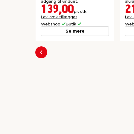
adgang til vinduet.
alu
139,00
2
pr. stk.
Lev. omk. tillægges
Lev.
Webshop
Butik
Web
Se mere
Forrige
Populære varer