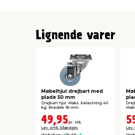
Lignende varer
Møbelhjul drejbart med
Møb
plade 50 mm
pl
Drejbart hjul. Maks. belastning 40
Drej
kg. Bredde 18 mm.
Maks
49,95
5
pr. stk.
Lev. omk. tillægges
Lev.
Webshop
Butik
Web