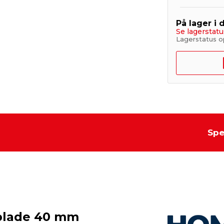
På lager i 
Se lagerstatu
Lagerstatus o
Spe
 plade 40 mm