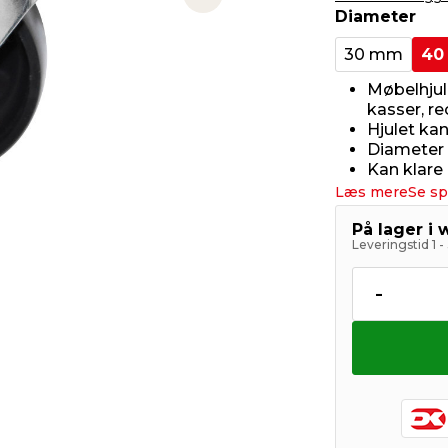
Next slide
Diameter
30 mm
40
Møbelhjul
kasser, r
Hjulet kan
Diameter
Kan klare
Læs mere
Se sp
På lager i
Leveringstid 1 
-