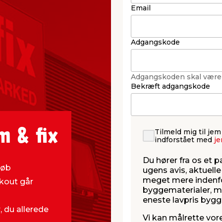
Email
Adgangskode
Adgangskoden skal være
Bekræft adgangskode
Tilmeld mig til je
m & fix
indforstået med
je
Du hører fra os et p
køb
ugens avis, aktuelle 
meget mere indenfo
kout går
byggematerialer, ma
eneste lavpris bygg
 du allerede
Vi kan målrette vore