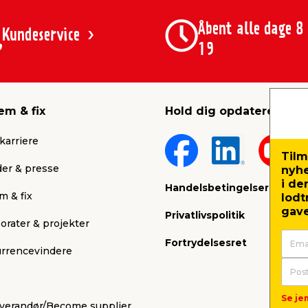
Åbent alle dage 8
Kundeservice
19
em & fix
Hold dig opdateret
karriere
Tilm
er & presse
nyh
i de
Handelsbetingelser
m & fix
lodt
gave
Privatlivspolitik
orater & projekter
Fortrydelsesret
rrencevindere
Se jem
leverandør/Become supplier