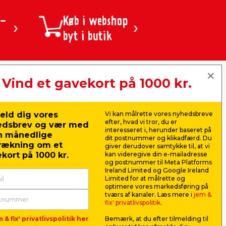
 -
Køb i webshop
byt i butik
Vind et gavekort på 1000 kr.
jem & fix A/S, Skomagervej 12
DK-7100 Vejle
CVR: 10360641
eld dig vores
Vi kan målrette vores nyhedsbreve
Tlf. kundeservice: 79425942
efter, hvad vi tror, du er
edsbrev og vær med
Tlf. administration: 76413500
interesseret i, herunder baseret på
n månedlige
Email:
kundeservice@jemfix.com
dit postnummer og klikadfærd. Du
rækning om et
giver derudover samtykke til, at vi
kort på 1000 kr.
kan videregive din e-mailadresse
og postnummer til Meta Platforms
Se vores e-mærket certifikat her
Ireland Limited og Google Ireland
Limited for at målrette og
optimere vores markedsføring på
tværs af kanaler. Læs mere i
jem &
fix' privatlivspolitik
.
 & fix' privatlivspolitik her
Bemærk, at du efter tilmelding til