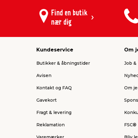
Find en butik
nær dig
Kundeservice
Om j
Butikker & åbningstider
Job & 
Avisen
Nyhed
Kontakt og FAQ
Om je
Gavekort
Spons
Fragt & levering
Konku
Reklamation
FSC®
Varemærker
Bliv 