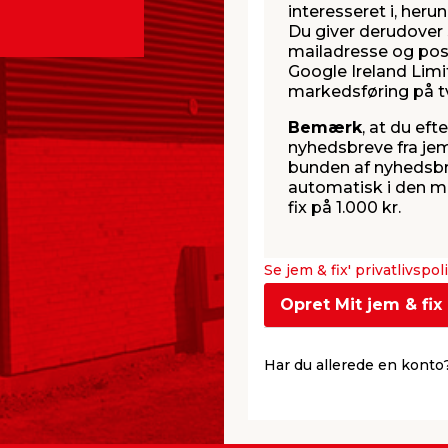
interesseret i, her
Du giver derudover s
mailadresse og pos
Google Ireland Limi
markedsføring på tv
Bemærk
, at du eft
nyhedsbreve fra jem 
bunden af nyhedsbre
automatisk i den m
fix på 1.000 kr.
Se jem & fix' privatlivspol
Opret Mit jem & fix
Har du allerede en konto