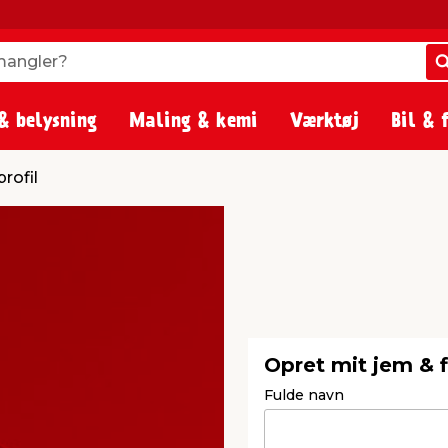
angler?
angler?
& belysning
Maling & kemi
Værktøj
Bil & 
rofil
Opret mit jem & f
Fulde navn