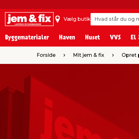
Hvad står du og m
Hvad står du og m
Vælg butik
Byggematerialer
Haven
Huset
VVS
El 
Forside
Mit jem & fix
Opret p