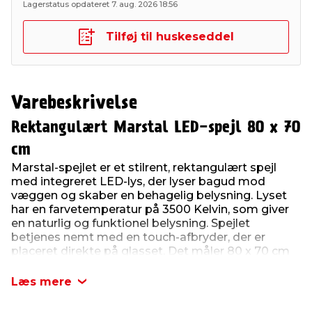
Lagerstatus opdateret 7. aug. 2026 18:56
Tilføj til huskeseddel
Varebeskrivelse
Rektangulært Marstal LED-spejl 80 x 70
cm
Marstal-spejlet er et stilrent, rektangulært spejl
med integreret LED-lys, der lyser bagud mod
væggen og skaber en behagelig belysning. Lyset
har en farvetemperatur på 3500 Kelvin, som giver
en naturlig og funktionel belysning. Spejlet
betjenes nemt med en touch-afbryder, der er
placeret direkte på glasset. Det måler 80 x 70 cm
og passer godt over en håndvask eller på væggen i
badeværelset.
Læs mere
Produktdetaljer: