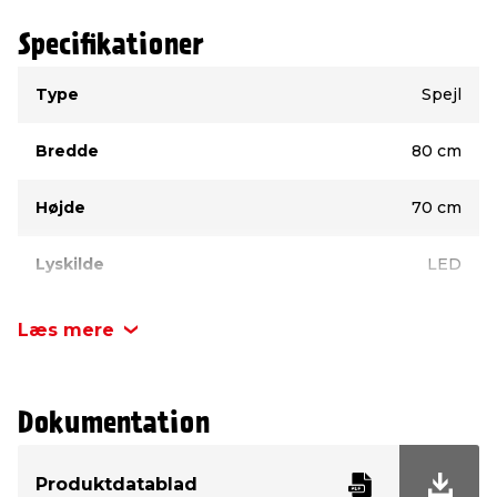
Model: Marstal
Mål: B80 x H70 x D3 cm
Specifikationer
LED: Integreret, bagudvendt
Type
Kelvin: 3500
Værdi
Type
Spejl
Bredde
80 cm
Højde
70 cm
Lyskilde
LED
Energiklasse
F
Læs mere
Dokumentation
Produktdatablad