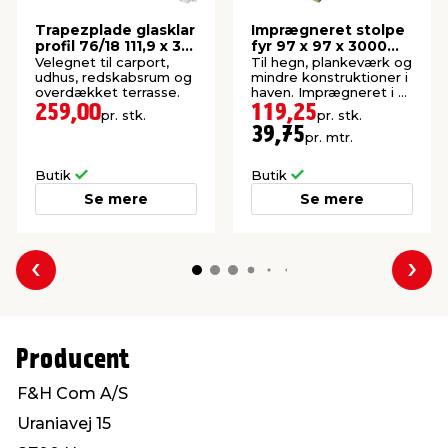
Trapezplade glasklar
Imprægneret stolpe
profil 76/18 111,9 x 310
fyr 97 x 97 x 3000
cm
mm
Velegnet til carport,
Til hegn, plankeværk og
udhus, redskabsrum og
mindre konstruktioner i
overdækket terrasse.
haven. Imprægneret i kl.
NTR A.
259,00
119,25
pr. stk.
pr. stk.
39,75
pr. mtr.
Butik
Butik
Se mere
Se mere
Forrige
Næs
Producent
F&H Com A/S
Uraniavej 15