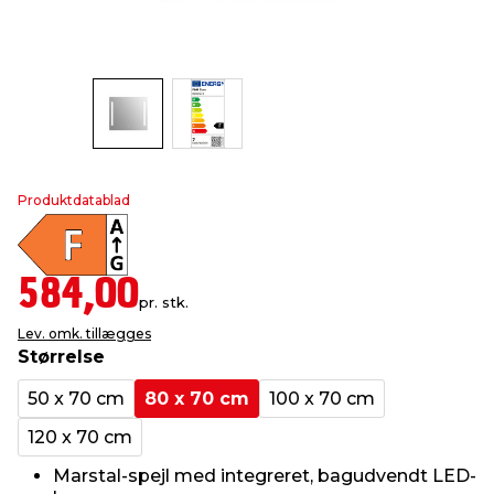
indretning
er & sikkerhed
 fittings
dsbelysning
eklædning
& udendørs spa
r & stilladser
e
behandling
ne, data & TV
& fritid
debeklædning
ing
asser & standere
rier
 sko
Produktdatablad
antning
ri & syltning
584,00
pr. stk.
dyr & ukrudt
Lev. omk. tillægges
Størrelse
50 x 70 cm
80 x 70 cm
100 x 70 cm
120 x 70 cm
Marstal-spejl med integreret, bagudvendt LED-