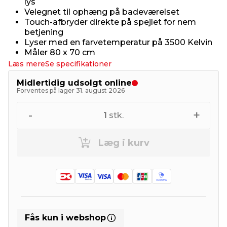
lys
Velegnet til ophæng på badeværelset
Touch-afbryder direkte på spejlet for nem
betjening
Lyser med en farvetemperatur på 3500 Kelvin
Måler 80 x 70 cm
Læs mere
Se specifikationer
Midlertidig udsolgt online
Forventes på lager 31. august 2026
-
+
1
stk.
Læg i kurv
Fås kun i webshop