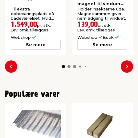
magnet til vinduer
150 x 130 cm
Til ekstra
Holder insekterne ude.
opbevaringsplads på
Magnetrammen giver
badeværelset. Hvid
nem adgang til vinduet.
højglans. B30 x H157 x
1.549,00
139,00
pr. stk.
pr. stk.
D32 cm.
Lev. omk. tillægges
Lev. omk. tillægges
Webshop
Webshop
Butik
Se mere
Se mere
Forrige
Næs
Populære varer