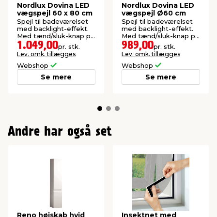
Nordlux Dovina LED
Nordlux Dovina LED
vægspejl 60 x 80 cm
vægspejl Ø60 cm
Spejl til badeværelset
Spejl til badeværelset
med backlight-effekt.
med backlight-effekt.
Med tænd/sluk-knap på
Med tænd/sluk-knap på
spejlet.
spejlet.
1.049,00
989,00
pr. stk.
pr. stk.
Lev. omk. tillægges
Lev. omk. tillægges
Webshop
Webshop
Se mere
Se mere
Andre har også set
Reno højskab hvid
Insektnet med