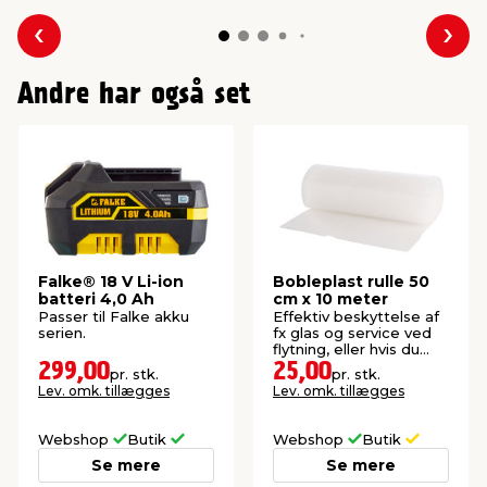
Forrige
Næs
Andre har også set
Falke® 18 V Li-ion
Bobleplast rulle 50
batteri 4,0 Ah
cm x 10 meter
Passer til Falke akku
Effektiv beskyttelse af
serien.
fx glas og service ved
flytning, eller hvis du
skal sende noget.
299,00
25,00
pr. stk.
pr. stk.
Lev. omk. tillægges
Lev. omk. tillægges
Webshop
Butik
Webshop
Butik
Se mere
Se mere