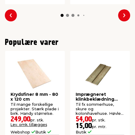
Forrige
Næs
Populære varer
Krydsfiner 8 mm - 80
Imprægneret
x 120 cm
klinkbeklædning
gran 25 x 125 x 3600
Til mange forskellige
Til fx sommerhuse,
mm
projekter. Stærk plade i
skure og
birk. Handy størrelse.
kolonihavehuse. Høvlet:
9/22 x 105 mm.
249,00
54,00
pr. stk.
pr. stk.
Lev. omk. tillægges
15,00
pr. mtr.
Webshop
Butik
Butik