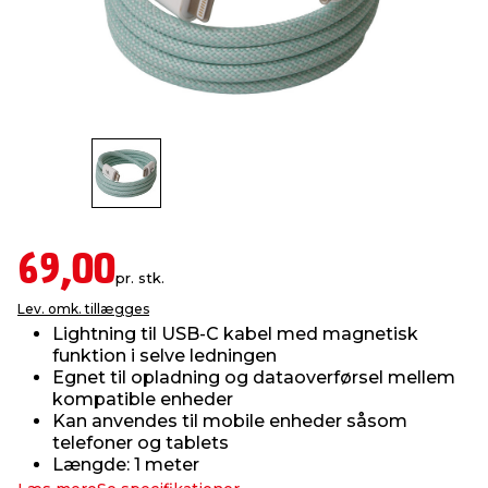
indretning
er & sikkerhed
 fittings
dsbelysning
eklædning
& udendørs spa
r & stilladser
e
behandling
ne, data & TV
& fritid
debeklædning
ing
asser & standere
rier
 sko
antning
ri & syltning
69,00
pr. stk.
Lev. omk. tillægges
dyr & ukrudt
Lightning til USB-C kabel med magnetisk
funktion i selve ledningen
Egnet til opladning og dataoverførsel mellem
kompatible enheder
Kan anvendes til mobile enheder såsom
telefoner og tablets
Længde: 1 meter