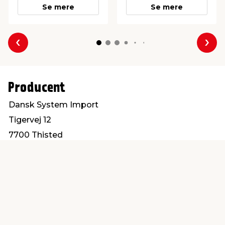
Se mere
Se mere
Forrige
Næs
Producent
Dansk System Import
Tigervej 12
7700 Thisted
info@dansksystemimport.dk
Find en butik
Kundeservice