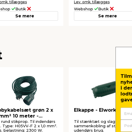
 omk. tillægges
Lev. omk. tillægges
shop
Butik
Webshop
Butik
Se mere
Se mere
t
Tilm
nyh
i de
lodt
gave
bykabelsæt grøn 2 x
Elkappe - Elworks
 mm² 10 meter -
orks
rund stikprop. Til indendørs
Til stænktæt og slagfast
. Type: H05VV-F 2 x 1,0 mm².
sammenkobling af stik. Til
. belastning: 2300 W.
udendørs brug.