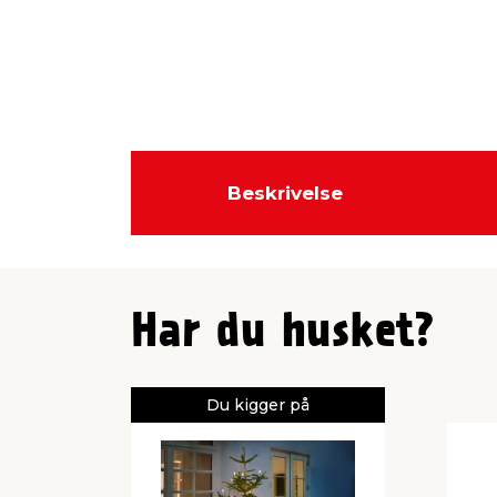
Beskrivelse
Har du husket?
Du kigger på