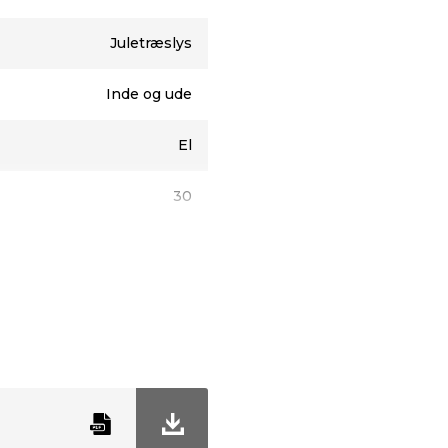
6 W
Juletræslys
 V~/31 V/50 Hz/maks. 5 W
Inde og ude
El
30
14,5 meter
Varm hvid