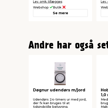
Lev. omk. tillægges
Lev.
Webshop
Butik
Web
Se mere
Andre har også se
Døgnur udendørs m/jord
Hob
1,0
Elw
Udendørs 24-timers ur med jord,
Med 
der fx kan bruges til at
brug
tidsindstille belysning.
Maks