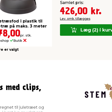
Samlet pris:
426,00 kr.
Lev. omk. tillægges
etræsfod i plastik til
etræ på maks. 3 meter
Læg (2) i kur
78,00
pr. stk.
bshop
Butik
re er valgt
 med clips,
egnet til juletræet og