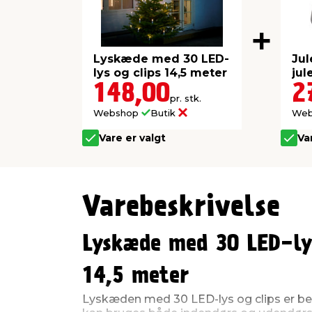
Lyskæde med 30 LED-
Jul
lys og clips 14,5 meter
jul
148,00
2
pr. stk.
Webshop
Butik
We
Vare er valgt
Va
Varebeskrivelse
Lyskæde med 30 LED-lys
14,5 meter
Lyskæden med 30 LED-lys og clips er ber