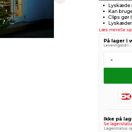
Next slide
Lyskæde m
Kan bruge
Clips gør
Lyskæden 
Læs mere
Se sp
På lager i
Leveringstid 1 
-
Ikke på lag
Se lagerstatu
Lagerstatus o