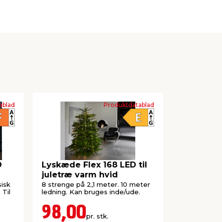
ablad
Produktdatablad
D
Lyskæde Flex 168 LED til
juletræ varm hvid
sisk
8 strenge på 2,1 meter. 10 meter
 Til
ledning. Kan bruges inde/ude.
98,00
pr. stk.