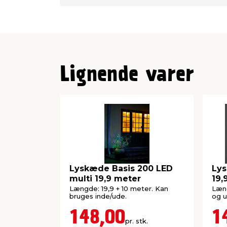
Lignende varer
Lyskæde Basis 200 LED
Lys
multi 19,9 meter
19,
Længde: 19,9 + 10 meter. Kan
Læng
bruges inde/ude.
og u
148,00
1
pr. stk.