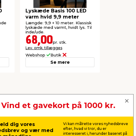
D
Lyskæde Basis 100 LED
varm hvid 9,9 meter
inde
Længde: 9,9 + 10 meter. Klassisk
lyskæde med varmt, hvidt lys. Til
inde/ude.
68,00
pr. stk.
Lev. omk. tillægges
Webshop
Butik
Se mere
Vind et gavekort på 1000 kr.
eld dig vores
Vi kan målrette vores nyhedsbreve
efter, hvad vi tror, du er
edsbrev og vær med
interesseret i, herunder baseret på