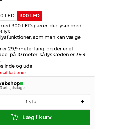
0 LED
300 LED
med 300 LED-pærer, der lyser med
t lys
 lysfunktioner, som man kan vælge
er 29,9 meter lang, og der er et
abel på 10 meter, så lyskæden er 39,9
t
s inde og ude
ecifikationer
 webshop
- 3 arbejdsdage
+
1
stk.
Læg i kurv