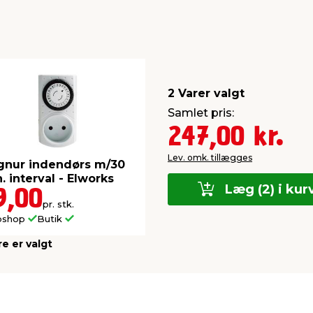
2 Varer valgt
Samlet pris:
247,00 kr.
Lev. omk. tillægges
gnur indendørs m/30
. interval - Elworks
Læg (2) i kur
9,00
pr. stk.
bshop
Butik
re er valgt