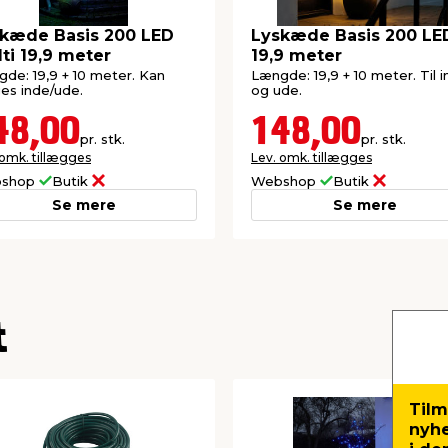
kæde Basis 200 LED
Lyskæde Basis 200 LE
ti 19,9 meter
19,9 meter
de: 19,9 + 10 meter. Kan
Længde: 19,9 + 10 meter. Til 
es inde/ude.
og ude.
48,00
148,00
pr. stk.
pr. stk.
 omk. tillægges
Lev. omk. tillægges
shop
Butik
Webshop
Butik
Se mere
Se mere
t
Tilm
nyh