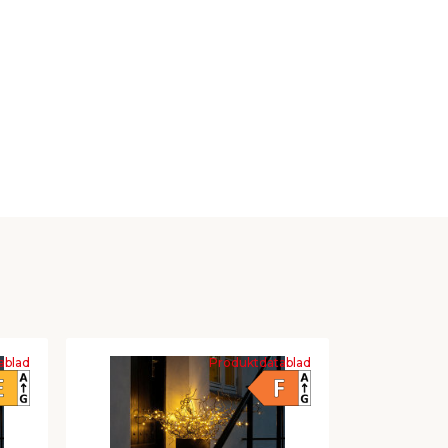
ablad
Produktdatablad