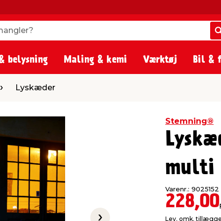
angler?
angler?
& belysning
Maling & kemi
Værktøj
Bil & 
r
Lyskæder
Stemning®
Lyskæ
multi
Varenr.: 9025152
228,00
Lev. omk. tillægg