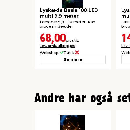
Lyskæde Basis 100 LED
Lys
multi 9,9 meter
mul
Længde: 9,9 + 10 meter. Kan
Læng
bruges inde/ude.
brug
68,00
1
pr. stk.
Lev. omk. tillægges
Lev.
Webshop
Butik
Web
Se mere
Andre har også se