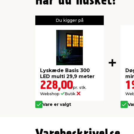
Har du husket?
Du kigger på
Lyskæde Basis 300
Dø
LED multi 29,9 meter
min
228,00
1
pr. stk.
Webshop
Butik
We
Vare er valgt
Va