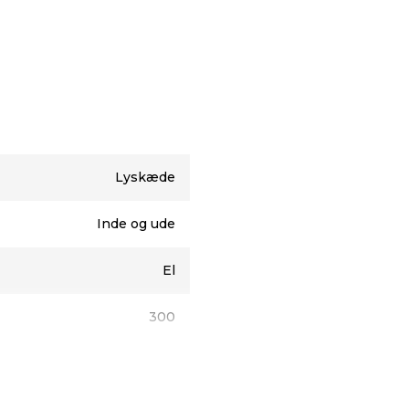
/udendørs brug
Lyskæde
Inde og ude
El
300
29,9 meter