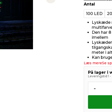
Next slide
Antal
100 LED
20
Lyskæde 
multifarve
Den har 8
imellem
Lyskæden 
tilgangsk
meter i al
Kan bruge
Læs mere
Se sp
På lager i
Leveringstid 1 
-