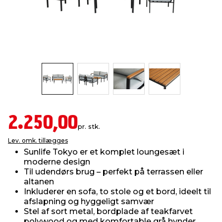
indretning
er & sikkerhed
 fittings
dsbelysning
eklædning
& udendørs spa
r & stilladser
e
behandling
ne, data & TV
& fritid
debeklædning
ing
asser & standere
rier
 sko
antning
ri & syltning
2.250,00
pr. stk.
Lev. omk. tillægges
dyr & ukrudt
Sunlife Tokyo er et komplet loungesæt i
moderne design
Til udendørs brug – perfekt på terrassen eller
altanen
Inkluderer en sofa, to stole og et bord, ideelt til
afslapning og hyggeligt samvær
Stel af sort metal, bordplade af teakfarvet
polywood og med komfortable grå hynder