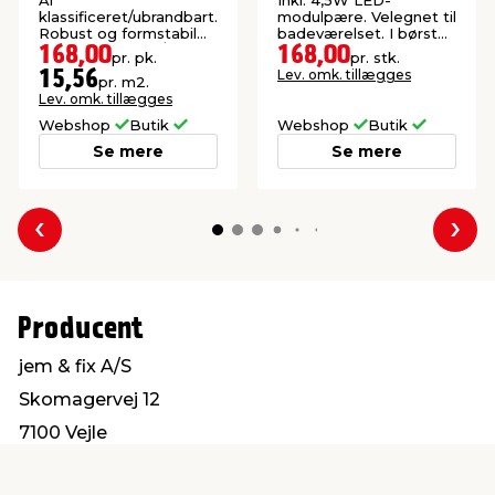
klassificeret/ubrandbart.
modulpære. Velegnet til
Robust og formstabil
badeværelset. I børstet
isolering. 20 stk./pk.
stål.
168,00
168,00
pr. pk.
pr. stk.
(10,8 m²).
Lev. omk. tillægges
15,56
pr. m2.
Lev. omk. tillægges
Webshop
Butik
Webshop
Butik
Se mere
Se mere
Forrige
Næs
Producent
jem & fix A/S
Skomagervej 12
7100 Vejle
kundeservice@jemfix.com