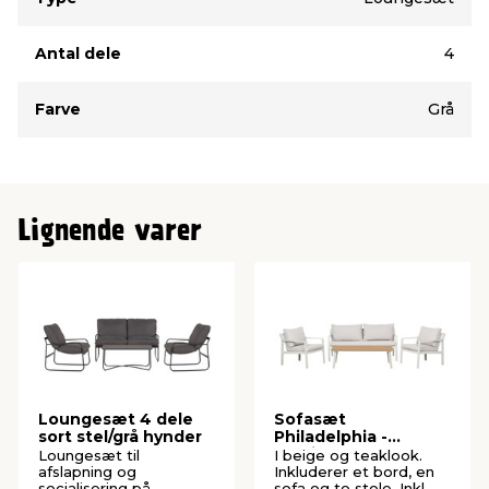
Antal dele
4
Farve
Grå
Lignende varer
Loungesæt 4 dele
Sofasæt
sort stel/grå hynder
Philadelphia -
Sunlife®
Loungesæt til
I beige og teaklook.
afslapning og
Inkluderer et bord, en
socialisering på
sofa og to stole. Inkl.