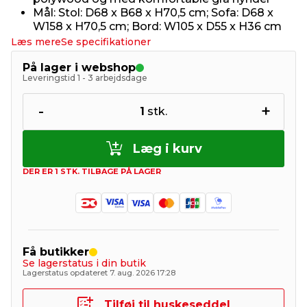
Mål: Stol: D68 x B68 x H70,5 cm; Sofa: D68 x
W158 x H70,5 cm; Bord: W105 x D55 x H36 cm
Læs mere
Se specifikationer
På lager i webshop
Leveringstid 1 - 3 arbejdsdage
-
+
1
stk.
Læg i kurv
DER ER 1 STK. TILBAGE PÅ LAGER
Få butikker
Se lagerstatus i din butik
Lagerstatus opdateret 7. aug. 2026 17:28
Tilføj til huskeseddel