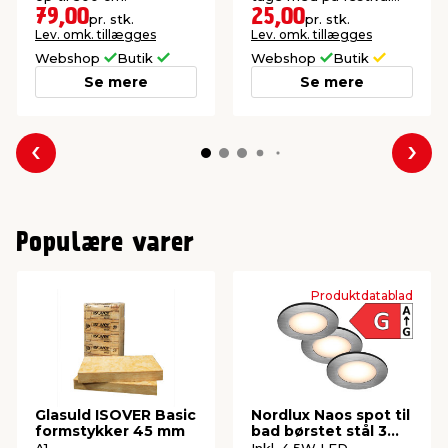
eller camping.
79,00
25,00
pr. stk.
pr. stk.
Lev. omk. tillægges
Lev. omk. tillægges
Webshop
Butik
Webshop
Butik
Se mere
Se mere
Forrige
Næs
Populære varer
Produktdatablad
Glasuld ISOVER Basic
Nordlux Naos spot til
formstykker 45 mm
bad børstet stål 3
stk.
A1
Inkl. 4,5W LED-