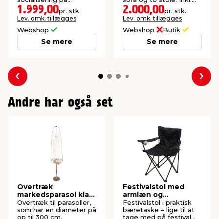
terrassen. Med en sofa,
hynder.
1.999,00
2.000,00
pr. stk.
pr. stk.
to stole og et bord.
Lev. omk. tillægges
Lev. omk. tillægges
Webshop
Webshop
Butik
Se mere
Se mere
Forrige
Næs
Andre har også set
Overtræk
Festivalstol med
markedsparasol klar
armlæn og
plast 195 cm -
kopholder - Sunlife®
Overtræk til parasoller,
Festivalstol i praktisk
Sunlife®
som har en diameter på
bæretaske – lige til at
op til 300 cm.
tage med på festival