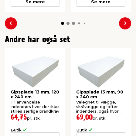
Se mere
Se mere
Forrige
Næs
Andre har også set
Gipsplade 13 mm, 120
Gipsplade 13 mm, 90
x 240 cm
x 240 cm
Til anvendelse
Velegnet til vægge,
indendørs hvor der ikke
skråvægge og lofter
stilles særlige brandkrav
indendørs, også hvor
der stilles brandkrav.
64,75
69,00
pr. stk.
pr. stk.
Butik
Butik