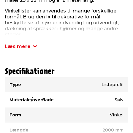
måler 25 x 25 mm og er 2 meter lang.
Vinkellister kan anvendes til mange forskellige
formål. Brug den fx til dekorative formål,
beskyttelse af hjørner indvendigt og udvendigt,
dækning af sprækker i hjørner og mange andre
steder.
Læs mere
Specifikationer
Type
Værdi
Type
Listeprofil
Materiale/overflade
Sølv
Form
Vinkel
Længde
2000 mm