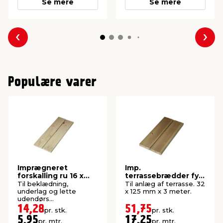
Se mere
Se mere
Forrige
Næs
Populære varer
Imprægneret
Imp.
forskalling ru 16 x
terrassebrædder fyr
100 x 2400 mm
32 x 125 mm x 3
Til beklædning,
Til anlæg af terrasse. 32
meter
underlag og lette
x 125 mm x 3 meter.
udendørs
konstruktioner. P1-
14,28
51,75
pr. stk.
pr. stk.
imprægneret gran.
5,95
17,25
pr. mtr.
pr. mtr.