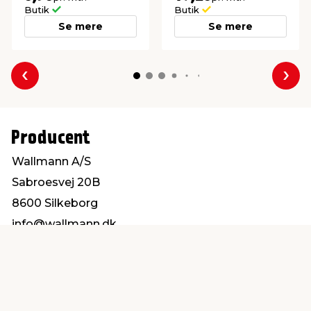
Butik
Butik
Se mere
Se mere
Forrige
Næs
Producent
Wallmann A/S
Sabroesvej 20B
8600 Silkeborg
info@wallmann.dk