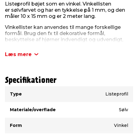
Listeprofil bøjet som en vinkel. Vinkellisten
er
sølvfarvet
og har en tykkelse på 1 mm, og den
måler 10 x 15 mm og er 2 meter lang.
Vinkellister kan anvendes til mange forskellige
formål. Brug den fx til dekorative formål,
beskyttelse af hjørner indvendigt og udvendigt,
dækning af sprækker i hjørner og mange andre
steder.
Læs mere
Specifikationer
Type
Værdi
Type
Listeprofil
Materiale/overflade
Sølv
Form
Vinkel