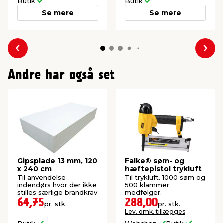
Butik
Butik
Se mere
Se mere
Forrige
Næs
Andre har også set
Gipsplade 13 mm, 120
Falke® søm- og
x 240 cm
hæftepistol trykluft
Til anvendelse
Til trykluft. 1000 søm og
indendørs hvor der ikke
500 klammer
stilles særlige brandkrav
medfølger.
64,75
288,00
pr. stk.
pr. stk.
Lev. omk. tillægges
Butik
Webshop
Butik