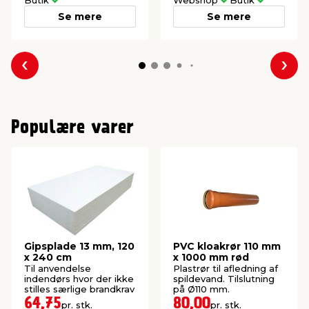
Se mere
Se mere
Forrige
Næs
Populære varer
Gipsplade 13 mm, 120
PVC kloakrør 110 mm
x 240 cm
x 1000 mm rød
Til anvendelse
Plastrør til afledning af
indendørs hvor der ikke
spildevand. Tilslutning
stilles særlige brandkrav
på Ø110 mm.
64,75
80,00
pr. stk.
pr. stk.