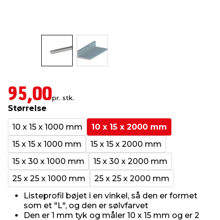
indretning
er & sikkerhed
 fittings
dsbelysning
eklædning
& udendørs spa
r & stilladser
e
behandling
ne, data & TV
& fritid
debeklædning
ing
asser & standere
rier
 sko
95,00
pr. stk.
Størrelse
antning
ri & syltning
10 x 15 x 1000 mm
10 x 15 x 2000 mm
15 x 15 x 1000 mm
15 x 15 x 2000 mm
dyr & ukrudt
15 x 30 x 1000 mm
15 x 30 x 2000 mm
25 x 25 x 1000 mm
25 x 25 x 2000 mm
Listeprofil bøjet i en vinkel, så den er formet
som et "L", og den er sølvfarvet
Den er 1 mm tyk og måler 10 x 15 mm og er 2