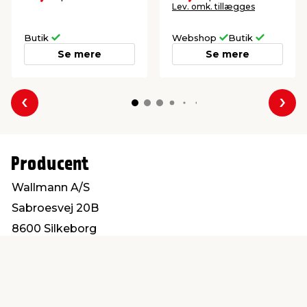
Lev. omk. tillægges
Butik
Webshop
Butik
Se mere
Se mere
Forrige
Næs
Producent
Wallmann A/S
Sabroesvej 20B
8600 Silkeborg
info@wallmann.dk