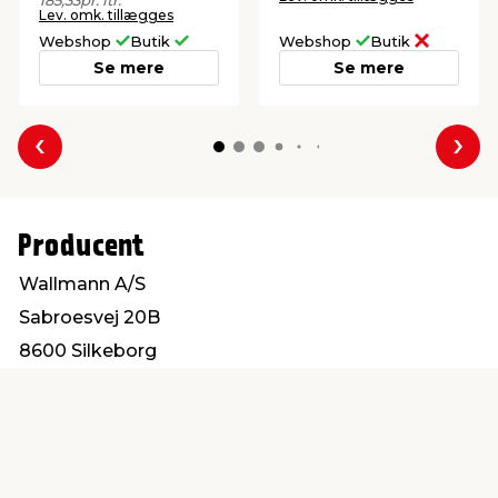
185,33
pr. ltr.
Lev. omk. tillægges
Webshop
Butik
Webshop
Butik
Se mere
Se mere
Forrige
Næs
Producent
Wallmann A/S
Sabroesvej 20B
8600 Silkeborg
info@wallmann.dk