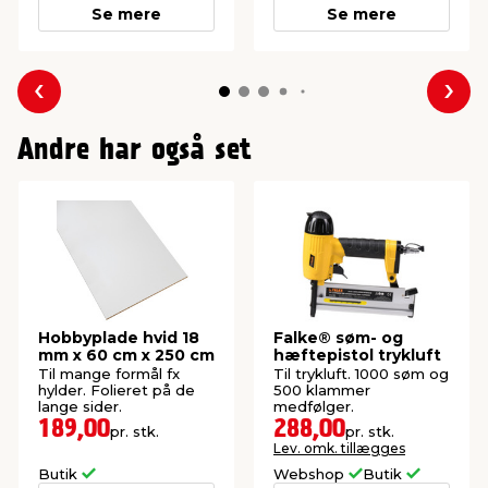
Se mere
Se mere
Forrige
Næs
Andre har også set
Hobbyplade hvid 18
Falke® søm- og
mm x 60 cm x 250 cm
hæftepistol trykluft
Til mange formål fx
Til trykluft. 1000 søm og
hylder. Folieret på de
500 klammer
lange sider.
medfølger.
189,00
288,00
pr. stk.
pr. stk.
Lev. omk. tillægges
Butik
Webshop
Butik