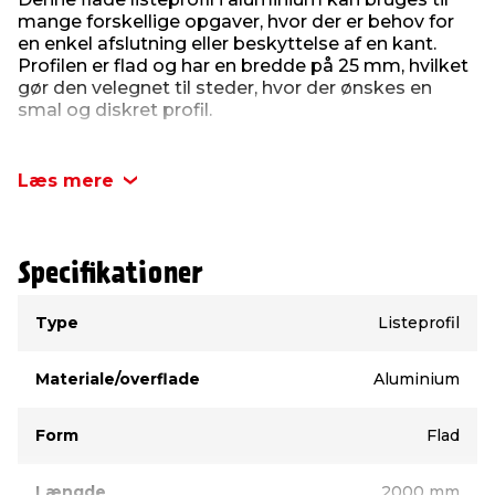
mange forskellige opgaver, hvor der er behov for
en enkel afslutning eller beskyttelse af en kant.
Profilen er flad og har en bredde på 25 mm, hvilket
gør den velegnet til steder, hvor der ønskes en
smal og diskret profil.
Listeprofilen kan anvendes til dekorative formål,
som kant på hylder, til kantbeskyttelse eller til
Læs mere
opdeling af flader. Den kan også bruges ved
mindre gør det selv-opgaver, hvor en flad
aluminiumsprofil passer til den ønskede løsning.
Aluminium giver profilen en fast form, og
Specifikationer
materialet gør den nem at håndtere ved
montering.
Type
Værdi
Type
Listeprofil
Profilen har en tykkelse på 2 mm og er 2000 mm
lang.
Materiale/overflade
Aluminium
Produktdetaljer:
Materiale: Aluminium
Form
Flad
Tykkelse: 2 mm
Bredde: 25 mm
Længde
2000 mm