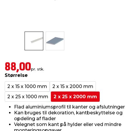
indretning
er & sikkerhed
 fittings
dsbelysning
eklædning
& udendørs spa
r & stilladser
e
behandling
ne, data & TV
& fritid
debeklædning
ing
asser & standere
rier
 sko
88,00
antning
ri & syltning
pr. stk.
Størrelse
2 x 15 x 1000 mm
2 x 15 x 2000 mm
dyr & ukrudt
2 x 25 x 1000 mm
2 x 25 x 2000 mm
Flad aluminiumsprofil til kanter og afslutninger
Kan bruges til dekoration, kantbeskyttelse og
opdeling af flader
Velegnet som kant på hylder eller ved mindre
monteringsopgaver