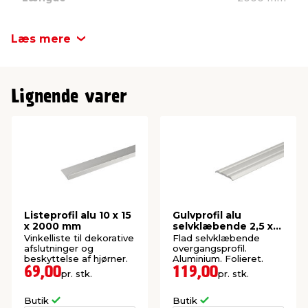
Længde: 2000 mm
Bredde
25 mm
Læs mere
Højde
2 mm
Lignende varer
Listeprofil alu 10 x 15
Gulvprofil alu
x 2000 mm
selvklæbende 2,5 x
25 x 1800 mm
Vinkelliste til dekorative
Flad selvklæbende
afslutninger og
overgangsprofil.
beskyttelse af hjørner.
Aluminium. Folieret.
69,00
119,00
pr. stk.
pr. stk.
Butik
Butik