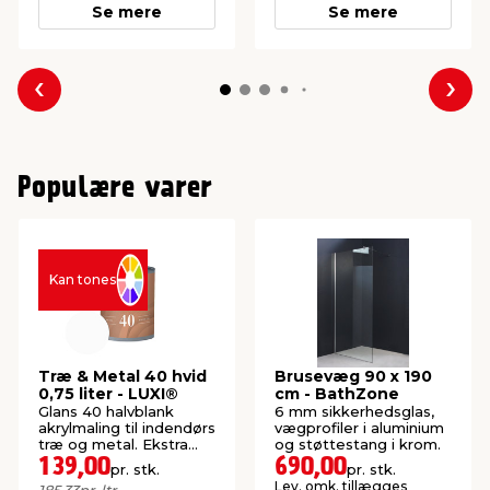
Se mere
Se mere
Forrige
Næs
Populære varer
Kan tones
Træ & Metal 40 hvid
Brusevæg 90 x 190
0,75 liter - LUXI®
cm - BathZone
Glans 40 halvblank
6 mm sikkerhedsglas,
akrylmaling til indendørs
vægprofiler i aluminium
træ og metal. Ekstra
og støttestang i krom.
slidstærk overflade.
139,00
690,00
pr. stk.
pr. stk.
Lev. omk. tillægges