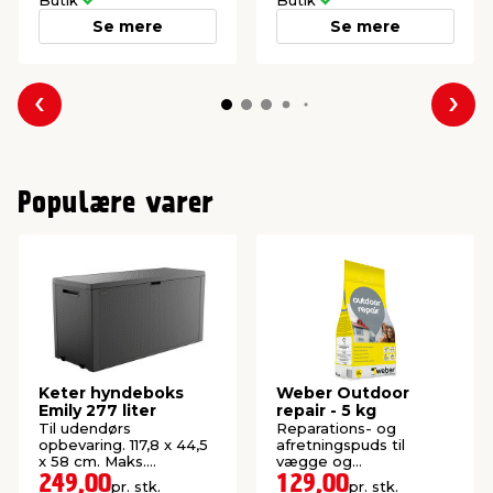
Se mere
Se mere
Forrige
Næs
Populære varer
Keter hyndeboks
Weber Outdoor
Emily 277 liter
repair - 5 kg
Til udendørs
Reparations- og
opbevaring. 117,8 x 44,5
afretningspuds til
x 58 cm. Maks.
vægge og
belastning: 80 kg.
gulvoverflader - ude
249,00
129,00
pr. stk.
pr. stk.