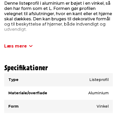
Denne listeprofil i aluminium er bøjet i en vinkel, så
den har form som et L. Formen gør profilen
velegnet til afslutninger, hvor en kant eller et hjørne
skal dækkes. Den kan bruges til dekorative formål
og til beskyttelse af hjørner, både indvendigt og
udvendigt.
Profilen kan for eksempel anvendes på kanter,
samlinger eller hjørner, hvor der ønskes en enkel
Læs mere
afdækning. Aluminium giver profilen en fast form,
samtidig med at den er nem at håndtere ved
mindre gør det selv-opgaver. Den kan bruges i
forbindelse med reoler, plader, vægge, paneler eller
Specifikationer
andre steder, hvor der er behov for en smal
vinkelprofil.
Type
Værdi
Type
Listeprofil
Listeprofilen er 1 mm tyk og måler 15 x 30 mm.
Længden er 2000 mm. Den kan tilpasses efter
Materiale/overflade
Aluminium
behov, så den passer til den konkrete opgave.
Produktdetaljer:
Form
Vinkel
Materiale: Aluminium
Form: L-profil