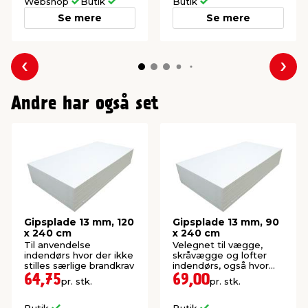
Webshop
Butik
Butik
Se mere
Se mere
Forrige
Næs
Andre har også set
Gipsplade 13 mm, 120
Gipsplade 13 mm, 90
x 240 cm
x 240 cm
Til anvendelse
Velegnet til vægge,
indendørs hvor der ikke
skråvægge og lofter
stilles særlige brandkrav
indendørs, også hvor
der stilles brandkrav.
64,75
69,00
pr. stk.
pr. stk.
Butik
Butik