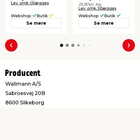
såvel som inde.
Lev. omk. tillægges
25,80
pr. kg.
Lev. omk. tillægges
Webshop
Butik
Webshop
Butik
Se mere
Se mere
Forrige
Næs
Producent
Wallmann A/S
Sabroesvej 20B
8600 Silkeborg
info@wallmann.dk