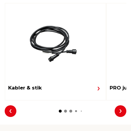
Kabler & stik
PRO jul
Forrige
Næs