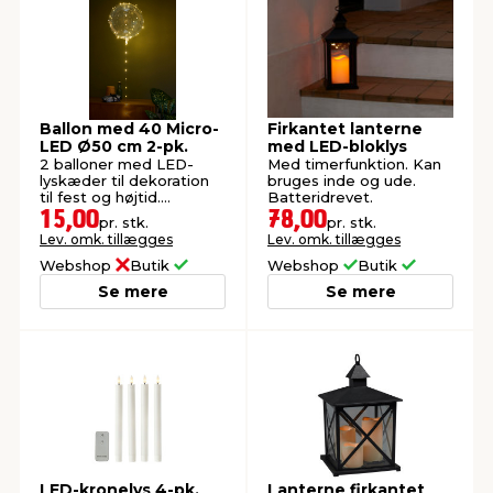
Ballon med 40 Micro-
Firkantet lanterne
LED Ø50 cm 2-pk.
med LED-bloklys
2 balloner med LED-
Med timerfunktion. Kan
lyskæder til dekoration
bruges inde og ude.
til fest og højtid.
Batteridrevet.
Batteridrevet.
15,00
78,00
pr. stk.
pr. stk.
Lev. omk. tillægges
Lev. omk. tillægges
Webshop
Butik
Webshop
Butik
Se mere
Se mere
LED-kronelys 4-pk.
Lanterne firkantet