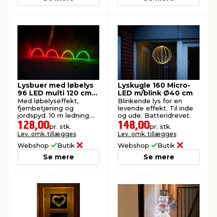
Lysbuer med løbelys
Lyskugle 160 Micro-
96 LED multi 120 cm
LED m/blink Ø40 cm
4-pk.
Med løbelyseffekt,
Blinkende lys for en
fjernbetjening og
levende effekt. Til inde
jordspyd. 10 m ledning.
og ude. Batteridrevet.
Til inde og ude.
128,00
148,00
pr. stk.
pr. stk.
Lev. omk. tillægges
Lev. omk. tillægges
Webshop
Butik
Webshop
Butik
Se mere
Se mere