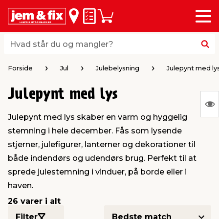
Menu
bage
bage
bage
bage
bage
bage
bage
bage
bage
Huskeseddel
Indkøbskurv
i
i
i
i
i
i
i
i
i
byggematerialer
haven
huset
vvs
el & belysning
maling & kemi
værktøj
bil & fritid
sæsonafslutning
Hvad står du og mangler?
Hvad står du og mangler?
stelse
gning
dsel & varme
værelse
kler
dørsmaling
ktøj
udstyr
nafslutning
Forside
Jul
Julebelysning
Julepynt med ly
Julepynt med lys
 loft & vægge
oldning
t
ndørsbelysning
ndørsmaling
værktøj
udstyr
S
Julepynt med lys skaber en varm og hyggelig
Ing
& vinduer
møbler
tning
haner & armatur
dørsbelysning
udstyr
aring af værktøj
ing
stemning i hele december. Fås som lysende
var
stjerner, julefigurer, lanterner og dekorationer til
at
eplader
redskaber
er & ophæng
e
lder
ring & kemikalier
e maskiner
rtikler
både indendørs og udendørs brug. Perfekt til at
vis
sprede julestemning i vinduer, på borde eller i
haven.
& brædder
maskiner
ing & opbevaring
 & ventilation
t Home
el- & fugemasse
redskaber
ronik
26 varer i alt
ruktion
bygninger
ner & persienner
 & kloak
okker
r & spande
& underholdning
Filter