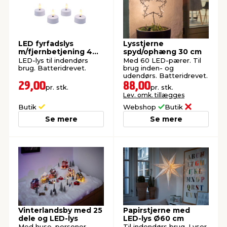
LED fyrfadslys
Lysstjerne
m/fjernbetjening 4
spyd/ophæng 30 cm
stk.
LED-lys til indendørs
Med 60 LED-pærer. Til
brug. Batteridrevet.
brug inden- og
udendørs. Batteridrevet.
29,00
88,00
pr. stk.
pr. stk.
Lev. omk. tillægges
Butik
Webshop
Butik
Se mere
Se mere
Vinterlandsby med 25
Papirstjerne med
dele og LED-lys
LED-lys Ø60 cm
Med huse, personer,
Til indendørs brug. Lyser