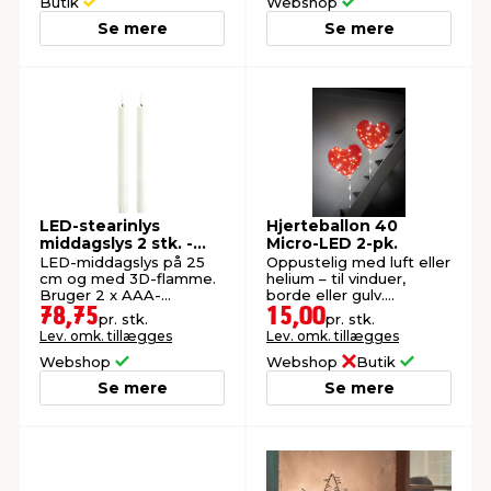
Butik
Webshop
Se mere
Se mere
LED-stearinlys
Hjerteballon 40
middagslys 2 stk. -
Micro-LED 2-pk.
DAY
LED-middagslys på 25
Oppustelig med luft eller
cm og med 3D-flamme.
helium – til vinduer,
Bruger 2 x AAA-
borde eller gulv.
batterier (ekskl.).
Batteridrevet.
78,75
15,00
pr. stk.
pr. stk.
Lev. omk. tillægges
Lev. omk. tillægges
Webshop
Webshop
Butik
Se mere
Se mere