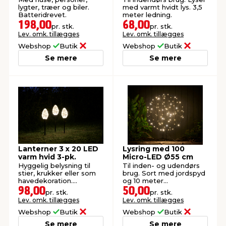
lygter, træer og biler.
med varmt hvidt lys. 3,5
Batteridrevet.
meter ledning.
198,00
68,00
pr. stk.
pr. stk.
Lev. omk. tillægges
Lev. omk. tillægges
Webshop
Butik
Webshop
Butik
Se mere
Se mere
Lanterner 3 x 20 LED
Lysring med 100
varm hvid 3-pk.
Micro-LED Ø55 cm
Hyggelig belysning til
Til inden- og udendørs
stier, krukker eller som
brug. Sort med jordspyd
havedekoration.
og 10 meter
Batteridrevet.
tilgangskabel.
98,00
50,00
pr. stk.
pr. stk.
Lev. omk. tillægges
Lev. omk. tillægges
Webshop
Butik
Webshop
Butik
Se mere
Se mere