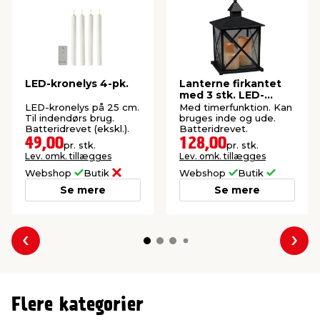
LED-kronelys 4-pk.
Lanterne firkantet
med 3 stk. LED-
bloklys
LED-kronelys på 25 cm.
Med timerfunktion. Kan
Til indendørs brug.
bruges inde og ude.
Batteridrevet (ekskl.).
Batteridrevet.
49,00
128,00
pr. stk.
pr. stk.
Lev. omk. tillægges
Lev. omk. tillægges
Webshop
Butik
Webshop
Butik
Se mere
Se mere
Forrige
Næs
Flere kategorier