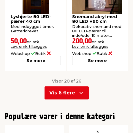
Lyshjerte 80 LED-
Snemand akryl med
pærer 40 cm
80 LED H90 cm
Med indbygget timer.
Dekorativ snemand med
Batteridrevet.
80 LED-pærer til
inde/ude. 10 meter
ledning.
50,00
200,00
pr. stk.
pr. stk.
Lev. omk. tillægges
Lev. omk. tillægges
Webshop
Butik
Webshop
Butik
Se mere
Se mere
Viser 20 af 26
Vis 6 flere
0
1
Populære varer i denne kategori