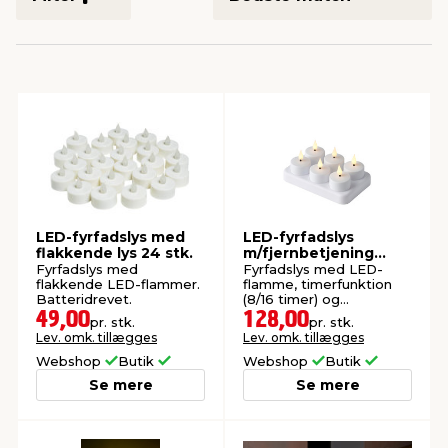
indretning
er & sikkerhed
 fittings
dsbelysning
eklædning
& udendørs spa
r & stilladser
e
behandling
ne, data & TV
& fritid
debeklædning
ing
asser & standere
rier
 sko
antning
ri & syltning
LED-fyrfadslys med
LED-fyrfadslys
flakkende lys 24 stk.
m/fjernbetjening
genopladelig hvid 6-
Fyrfadslys med
Fyrfadslys med LED-
pk.
flakkende LED-flammer.
flamme, timerfunktion
dyr & ukrudt
Batteridrevet.
(8/16 timer) og
ladestation. Til inde.
49,00
128,00
pr. stk.
pr. stk.
Lev. omk. tillægges
Lev. omk. tillægges
Webshop
Butik
Webshop
Butik
Se mere
Se mere