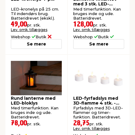
med 3 stk. LED-
bloklys
LED-kronelys på 25 cm.
Med timerfunktion. Kan
Til indendørs brug.
bruges inde og ude.
Batteridrevet (ekskl.).
Batteridrevet.
49,00
128,00
pr. stk.
pr. stk.
Lev. omk. tillægges
Lev. omk. tillægges
Webshop
Butik
Webshop
Butik
Se mere
Se mere
Rund lanterne med
LED-fyrfadslys med
LED-bloklys
3D-flamme 4 stk. -
DAY
Med timerfunktion. Kan
Fyrfadslys med 3D-LED-
bruges inde og ude.
flammer og timer-
Batteridrevet.
funktion. Batteridrevet.
78,00
28,75
pr. stk.
pr. stk.
Lev. omk. tillægges