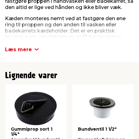
fastgøre proppen i håndvasken eller badekarret, så
den altid er lige ved hånden og ikke bliver væk.
Kæden monteres nemt ved at fastgøre den ene
ring til proppen og den anden til vasken eller
badekarrets kædeholder. Det er en praktisk
løsning, som gør det lettere at få fat i proppen.
Læs mere
Lignende varer
Gummiprop sort 1
Bundventil 1 1/2"
1/4"