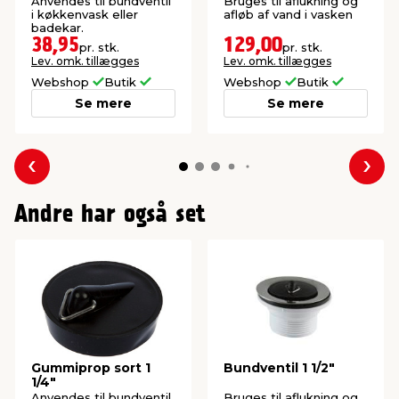
Anvendes til bundventil
Bruges til aflukning og
i køkkenvask eller
afløb af vand i vasken
badekar.
38,95
129,00
pr. stk.
pr. stk.
Lev. omk. tillægges
Lev. omk. tillægges
Webshop
Butik
Webshop
Butik
Se mere
Se mere
Forrige
Næs
Andre har også set
Gummiprop sort 1
Bundventil 1 1/2"
1/4"
Anvendes til bundventil
Bruges til aflukning og