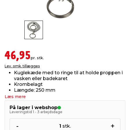
indretning
er & sikkerhed
 fittings
dsbelysning
eklædning
& udendørs spa
r & stilladser
e
behandling
ne, data & TV
& fritid
debeklædning
ing
asser & standere
rier
 sko
46,95
pr. stk.
Lev. omk. tillægges
antning
ri & syltning
Kuglekæde med to ringe til at holde proppen i
vasken eller badekaret
Krombelagt
dyr & ukrudt
Længde: 250 mm
Læs mere
På lager i webshop
Leveringstid 1 - 3 arbejdsdage
-
+
1
stk.