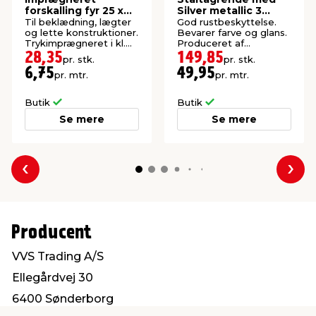
forskalling fyr 25 x
Silver metallic 3
50 x 4200 mm
meter
Til beklædning, lægter
God rustbeskyttelse.
og lette konstruktioner.
Bevarer farve og glans.
Trykimprægneret i kl.
Produceret af
NTR AB.
galvaniserede
28,35
149,85
pr. stk.
pr. stk.
stålplader.
6,75
49,95
pr. mtr.
pr. mtr.
Butik
Butik
Se mere
Se mere
Forrige
Næs
Producent
VVS Trading A/S
Ellegårdvej 30
6400 Sønderborg