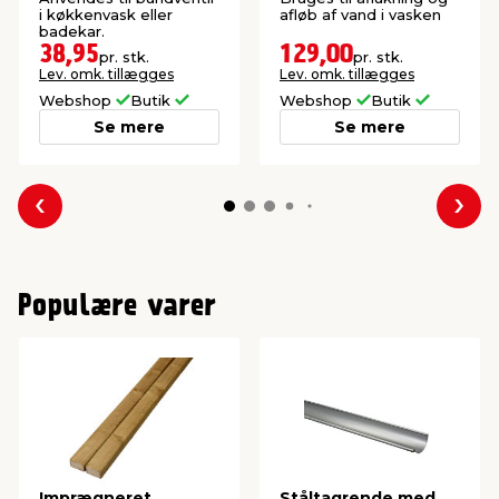
i køkkenvask eller
afløb af vand i vasken
badekar.
38,95
129,00
pr. stk.
pr. stk.
Lev. omk. tillægges
Lev. omk. tillægges
Webshop
Butik
Webshop
Butik
Se mere
Se mere
Forrige
Næs
Populære varer
Imprægneret
Ståltagrende med