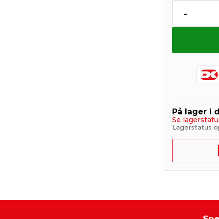
-
På lager i 
Se lagerstatu
Lagerstatus o
Spe