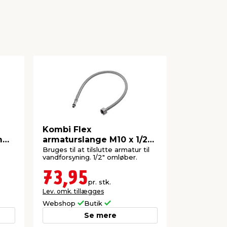
Kombi Flex
Kombi Fl
m
armaturslange M10 x 1/2”
forlænge
50 cm
mm x 1/2
Bruges til at tilslutte armatur til
Forlængersla
vandforsyning. 1/2" omløber.
armaturslan
73,95
75,9
pr. stk.
Lev. omk. tillægges
Lev. omk. til
Webshop
Butik
Webshop
Se mere