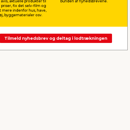
avis, aktuelle produkter til
bunden af nyhedsbrevene.
Lev. omk. tillægges
Lev. omk. til
 priser, fix det selv-film og
Webshop
Butik
Webshop
 mere indenfor hus, have,
j, byggematerialer osv.
Se mere
Tilmeld nyhedsbrev og deltag i lodtrækningen
Næste
ng
Puslespilsbord 90 x 63 cm
Imprægne