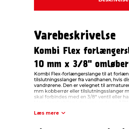
Varebeskrivelse
Kombi Flex forlængers
10 mm x 3/8" omløber
Kombi Flex-forlængerslange til at forlæn
tilslutningsslanger fra vandhanen, hvis di
vandrørene. Den er velegnet til armaturer
mm kobberrør eller tilslutningsslanger 
skal forbindes med en 3/8" ventil eller 
klemringskobling i den ene ende og 3/8
gevind i den anden.
Læs mere
Slangen er fremstillet af fleksibel PeX med 
gør den nem at tilpasse til installationen