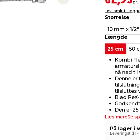
62,95
Next slide
pr. 
Lev. omk. tillægg
Størrelse
10 mm x 1/2"
Længde
25 cm
50 
Kombi Fle
armatursl
nå ned ti
Denne er 
tilslutnin
tilsluttes 
Blød PeX-s
Godkendt 
Den er 25
Læs mere
Se sp
På lager i
Leveringstid 1 