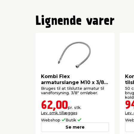
Lignende varer
Kombi Flex
Kom
armaturslange M10 x 3/8”
til
50 cm
1/2
Bruges til at tilslutte armatur til
50 c
vandforsyning. 3/8" omløber.
brug
kold
62,00
9
pr. stk.
Lev. omk. tillægges
Lev.
Webshop
Butik
Web
Se mere