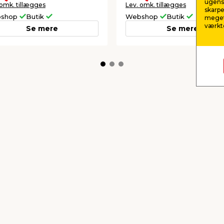
ugens 
 omk. tillægges
Lev. omk. tillægges
skarpe
shop
Butik
Webshop
Butik
meget
værktø
Se mere
Se mere
Kan tones
amleprofil til
Farveprøve tonet mali