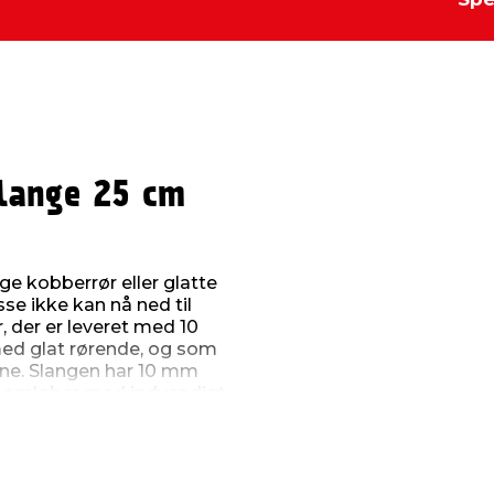
lange 25 cm
ge kobberrør eller glatte
sse ikke kan nå ned til
, der er leveret med 10
med glat rørende, og som
hane. Slangen har 10 mm
" omløber med indvendigt
rustfrit stålflet, hvilket
. Den er 25 cm lang.