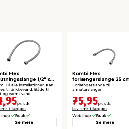
bi Flex
Kombi Flex
slutningsslange 1/2" x
forlængerslange 25 c
” 50 cm
3/8" nippel x 3/8"
m. Til alle installationer. Kan
Forlængerslange til
es til drikkevand. Både til
armaturslanger.
t og varmt vand.
4,95
75,95
pr. stk.
pr. stk.
 omk. tillægges
Lev. omk. tillægges
shop
Butik
Webshop
Butik
Se mere
Se mere