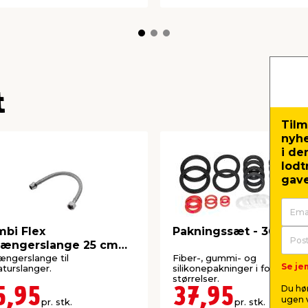
t
Tilm
nyh
i de
lodt
gave
bi Flex
Pakningssæt - 36 stk.
længerslange 25 cm
" nippel x 3/8"
ængerslange til
Fiber-, gummi- og
Se jem
turslanger.
silikonepakninger i forskellig
størrelser.
Du hør
5,95
37,95
ugen v
pr. stk.
pr. stk.