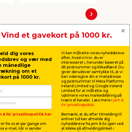
Næste
Vind et gavekort på 1000 kr.
eld dig vores
Vi kan målrette vores nyhedsbreve
efter, hvad vi tror, du er
edsbrev og vær med
interesseret i, herunder baseret på
n månedlige
dit postnummer og klikadfærd. Du
rækning om et
giver derudover samtykke til, at vi
kort på 1000 kr.
kan videregive din e-mailadresse
og postnummer til Meta Platforms
Ireland Limited og Google Ireland
Limited for at målrette og
optimere vores markedsføring på
Vandlås t/håndvask 1 1/4"
Gevindtap
tværs af kanaler. Læs mere i
jem &
x 32/40 mm
x 10 mete
fix' privatlivspolitik
.
Vandlås t/håndvask 1 1/4" x 32/40
Gevindtape 
 & fix' privatlivspolitik her
Bemærk, at du efter tilmelding til
e
mm. Slange 80 cm hvid plast.
af alle type
enhver tid kan afmelde dig
er fra os et par gange om
nyhedsbreve fra jem & fix igen ved
94,00
12,9
ia e-mail, når vi sender
at klikke på afmeldingslinket i
pr. stk.