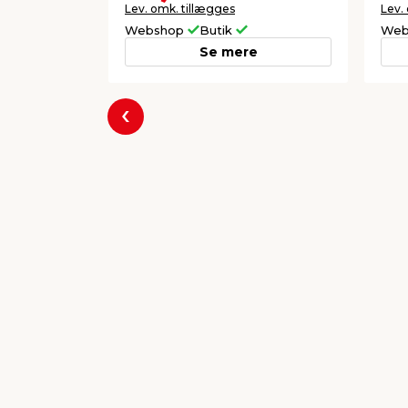
Lev. omk. tillægges
Lev.
Webshop
Butik
Web
Se mere
Forrige
Populære varer
Betonbør 110 liter/150 kg
H-s