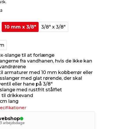
stk.
es
10 mm x 3/8"
3/8" x 3/8"
cm
x-slange til at forlænge
angerne fra vandhanen, hvis de ikke kan
l vandrørene
til armaturer med 10 mm kobberrør eller
gsslanger med glat rørende, der skal
ventil eller hane på 3/8"
lange med rustfrit stålflet
til drikkevand
 cm lang
ecifikationer
 webshop
- 3 arbejdsdage