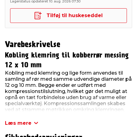
Lagerstatus opdateret 10. aug. 2026 07:30
Tilføj til huskeseddel
Varebeskrivelse
Kobling klemring til kobberrør messing
12 x 10 mm
Kobling med klemring og lige form anvendes til
samling af rør med samme udvendige diameter på
12 og 10 mm. Begge ender er udført med
kompressionstilslutning, hvilket gør det muligt at
opnå en tæt forbindelse uden brug af varme eller
specialværktøj. Kompressionssamlingen skabes
ved at stramme møtrikken omkring klemringen,
som klemmes fast på røret og sikrer tæthed.
Læs mere
Kan anvendes med hårde kobberrør samt bløde
kobberrør og PeX-rør, forudsat at der benyttes