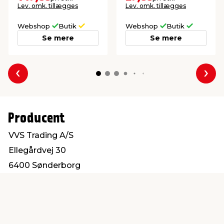
Lev. omk. tillægges
Lev. omk. tillægges
Webshop
Butik
Webshop
Butik
Se mere
Se mere
Forrige
Næs
Producent
VVS Trading A/S
Ellegårdvej 30
6400 Sønderborg
salg@vvs-trading.dk