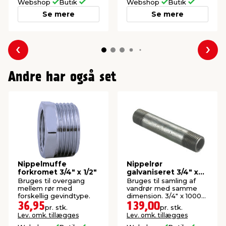
Webshop
Butik
Webshop
Butik
Se mere
Se mere
Forrige
Næs
Andre har også set
Nippelmuffe
Nippelrør
forkromet 3/4" x 1/2"
galvaniseret 3/4" x
1000 mm
Bruges til overgang
Bruges til samling af
mellem rør med
vandrør med samme
forskellig gevindtype.
dimension. 3/4" x 1000
mm.
36,95
139,00
pr. stk.
pr. stk.
Lev. omk. tillægges
Lev. omk. tillægges