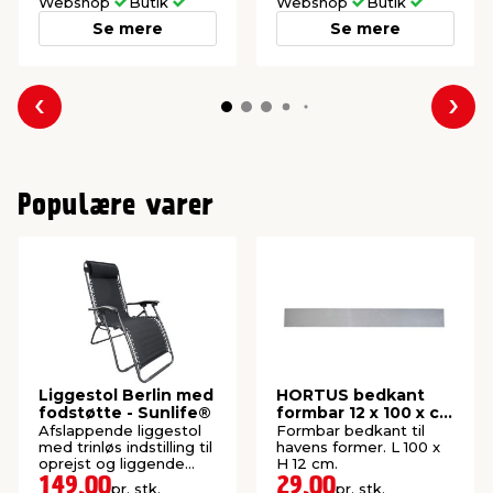
Webshop
Butik
Webshop
Butik
Se mere
Se mere
Forrige
Næs
Populære varer
Liggestol Berlin med
HORTUS bedkant
fodstøtte - Sunlife®
formbar 12 x 100 x cm
– galv.
Afslappende liggestol
Formbar bedkant til
med trinløs indstilling til
havens former. L 100 x
oprejst og liggende
H 12 cm.
position.
149,00
29,00
pr. stk.
pr. stk.