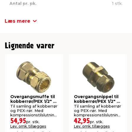
Antal pr. pk.
1 stk.
Læs mere
Lignende varer
Overgangsmuffe til
Overgangsnippel til
kobberrør/PEX 1/2" x
kobberrør/PEX 1/2" x
10 mm
10 mm
Til samling af kobberrør
Til samling af kobberrør
og PEX-rør. Med
og PEX-rør. Med
kompressionstilslutning
kompressionstilslutning
og indvendigt gevind.
og udvendigt gevind.
54,95
42,95
pr. stk.
pr. stk.
Lev. omk. tillægges
Lev. omk. tillægges