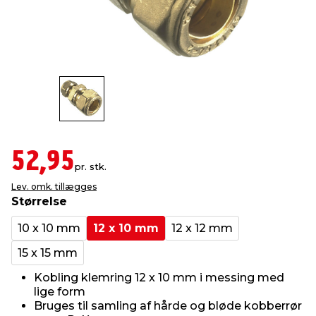
indretning
er & sikkerhed
 fittings
dsbelysning
eklædning
& udendørs spa
r & stilladser
e
behandling
ne, data & TV
& fritid
debeklædning
ing
asser & standere
rier
 sko
52,95
antning
ri & syltning
pr. stk.
Lev. omk. tillægges
Størrelse
dyr & ukrudt
10 x 10 mm
12 x 10 mm
12 x 12 mm
15 x 15 mm
Kobling klemring 12 x 10 mm i messing med
lige form
Bruges til samling af hårde og bløde kobberrør