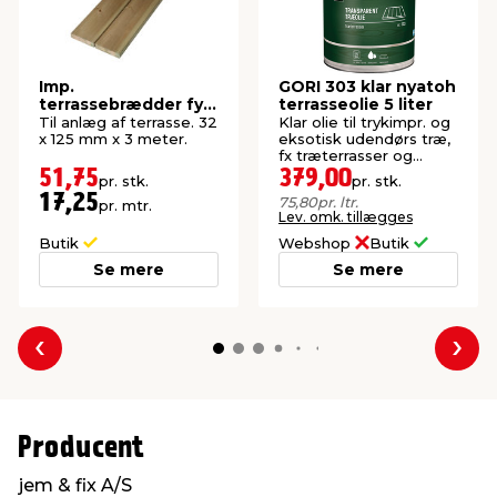
Imp.
GORI 303 klar nyatoh
terrassebrædder fyr
terrasseolie 5 liter
32 x 125 mm x 3
Til anlæg af terrasse. 32
Klar olie til trykimpr. og
meter
x 125 mm x 3 meter.
eksotisk udendørs træ,
fx træterrasser og
gangarealer.
51,75
379,00
pr. stk.
pr. stk.
17,25
75,80
pr. ltr.
pr. mtr.
Lev. omk. tillægges
Butik
Webshop
Butik
Se mere
Se mere
Forrige
Næs
Producent
jem & fix A/S