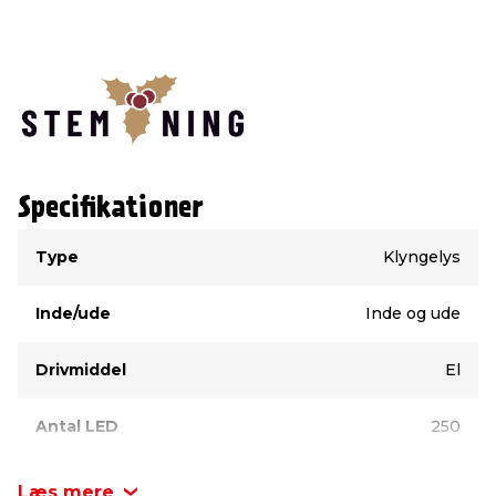
Specifikationer
Type
Værdi
Type
Klyngelys
Inde/ude
Inde og ude
Drivmiddel
El
Antal LED
250
Længde, lyskæde
6,25 meter
Læs mere