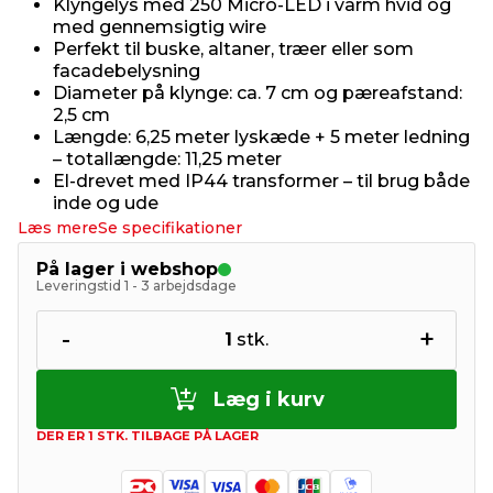
Klyngelys med 250 Micro-LED i varm hvid og
med gennemsigtig wire
Perfekt til buske, altaner, træer eller som
facadebelysning
Diameter på klynge: ca. 7 cm og pæreafstand:
2,5 cm
Længde: 6,25 meter lyskæde + 5 meter ledning
– totallængde: 11,25 meter
El-drevet med IP44 transformer – til brug både
inde og ude
Læs mere
Se specifikationer
På lager i webshop
Leveringstid 1 - 3 arbejdsdage
-
+
1
stk.
Læg i kurv
DER ER 1 STK. TILBAGE PÅ LAGER