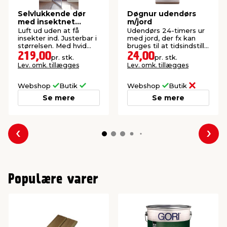
Selvlukkende dør
Døgnur udendørs
med insektnet
m/jord
210x100 cm
Luft ud uden at få
Udendørs 24-timers ur
insekter ind. Justerbar i
med jord, der fx kan
størrelsen. Med hvid
bruges til at tidsindstille
aluramme.
belysning.
219,00
24,00
pr. stk.
pr. stk.
Lev. omk. tillægges
Lev. omk. tillægges
Webshop
Butik
Webshop
Butik
Se mere
Se mere
Forrige
Næs
Populære varer