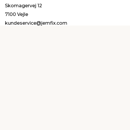
Skomagervej 12
7100 Vejle
kundeservice@jemfix.com
Find en butik
Kundeservice
nær dig
Åbent alle dage 8 -
Køb i webshop
19
byt i butik