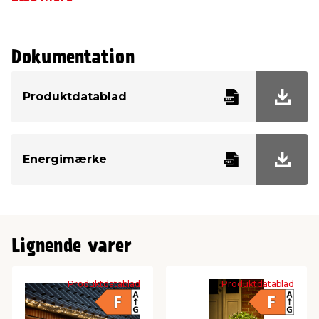
Lysfarve
Varm hvid
Dokumentation
Energiklasse
F
Produktdatablad
Energimærke
Lignende varer
Produktdatablad
Produktdatablad