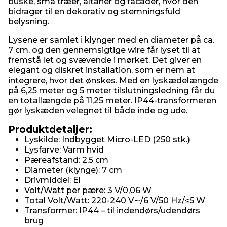
buske, små træer, altaner og facader, hvor den
bidrager til en dekorativ og stemningsfuld
belysning.
Lysene er samlet i klynger med en diameter på ca.
7 cm, og den gennemsigtige wire får lyset til at
fremstå let og svævende i mørket. Det giver en
elegant og diskret installation, som er nem at
integrere, hvor det ønskes. Med en lyskædelængde
på 6,25 meter og 5 meter tilslutningsledning får du
en totallængde på 11,25 meter. IP44-transformeren
gør lyskæden velegnet til både inde og ude.
Produktdetaljer:
Lyskilde: Indbygget Micro-LED (250 stk.)
Lysfarve: Varm hvid
Pæreafstand: 2,5 cm
Diameter (klynge): 7 cm
Drivmiddel: El
Volt/Watt per pære: 3 V/0,06 W
Total Volt/Watt: 220-240 V∼/6 V/50 Hz/≤5 W
Transformer: IP44 – til indendørs/udendørs
brug