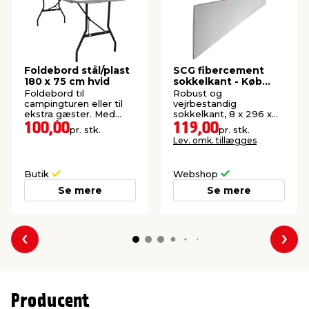
Foldebord stål/plast
SCG fibercement
180 x 75 cm hvid
sokkelkant - Køb
online
Foldebord til
Robust og
campingturen eller til
vejrbestandig
ekstra gæster. Med
sokkelkant, 8 x 296 x
bærehåndtag.
2400 mm.
100,00
119,00
pr. stk.
pr. stk.
Lev. omk. tillægges
Butik
Webshop
Se mere
Se mere
Forrige
Næs
Producent