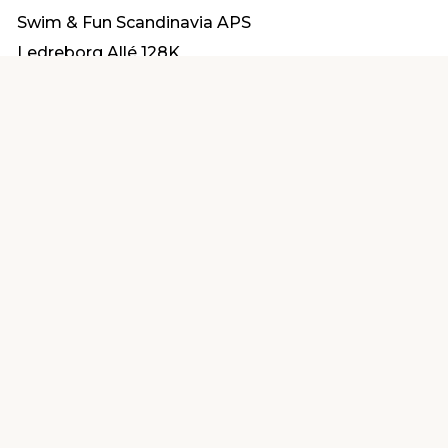
Swim & Fun Scandinavia APS
Ledreborg Allé 128K
4000 Roskilde
ordre@swim-fun.dk
Find en butik
Kundeservice
nær dig
Åbent alle dage 8 -
Køb i webshop
19
byt i butik