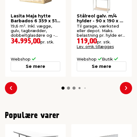
Lasita Maja hytte
Stålreol galv. m/4
Barbados 6 359 x 519
hylder - 90 x 190 x 40
cm
cm
19,6 m². Inkl. vægge,
Til garage, værksted
gulv, tagbrædder,
eller depot. Maks.
dobbeltglasdøre og -
belastning pr. hylde er
vinduer samt skruer.
125 kg. Stål/MDF.
34.995,00
119,00
pr. stk.
pr. stk.
Ekskl. tagpap.
Lev. omk. tillægges
Webshop
Webshop
Butik
Se mere
Se mere
Forrige
Næs
Populære varer