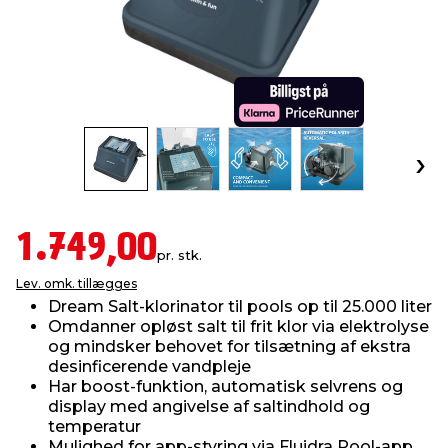
indretning
er & sikkerhed
 fittings
dsbelysning
eklædning
& udendørs spa
r & stilladser
e
behandling
ne, data & TV
& fritid
debeklædning
ing
asser & standere
rier
 sko
antning
ri & syltning
1.749,00
pr. stk.
Lev. omk. tillægges
dyr & ukrudt
Dream Salt-klorinator til pools op til 25.000 liter
Omdanner opløst salt til frit klor via elektrolyse
og mindsker behovet for tilsætning af ekstra
desinficerende vandpleje
Har boost-funktion, automatisk selvrens og
display med angivelse af saltindhold og
temperatur
Mulighed for app-styring via Fluidra Pool-app