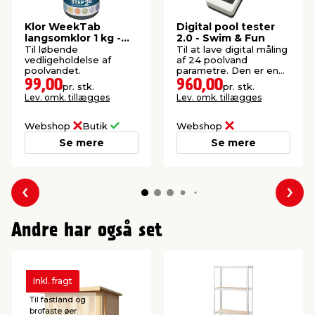
Klor WeekTab
Digital pool tester
langsomklor 1 kg -
2.0 - Swim & Fun
Swim & Fun
Til løbende
Til at lave digital måling
vedligeholdelse af
af 24 poolvand
poolvandet.
parametre. Den er en
god løsning til at lave
99,00
960,00
pr. stk.
pr. stk.
en kompetent
Lev. omk. tillægges
Lev. omk. tillægges
vandanalyse.
Webshop
Butik
Webshop
Se mere
Se mere
Forrige
Næs
Andre har også set
Inkl. fragt
Til fastland og
brofaste øer