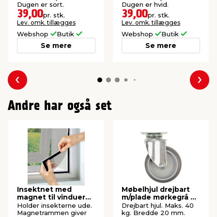
Dugen er sort.
Dugen er hvid.
39,00
39,00
pr. stk.
pr. stk.
Lev. omk. tillægges
Lev. omk. tillægges
Webshop
Butik
Webshop
Butik
Se mere
Se mere
Forrige
Næs
Andre har også set
Insektnet med
Møbelhjul drejbart
magnet til vinduer
m/plade mørkegrå 50
150 x 130 cm
mm
Holder insekterne ude.
Drejbart hjul. Maks. 40
Magnetrammen giver
kg. Bredde 20 mm.