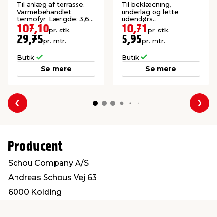
100 x 1800 mm
Til anlæg af terrasse.
Til beklædning,
Varmebehandlet
underlag og lette
termofyr. Længde: 3,6
udendørs
meter.
konstruktioner. P1-
107,10
10,71
pr. stk.
pr. stk.
imprægneret gran.
29,75
5,95
pr. mtr.
pr. mtr.
Butik
Butik
Se mere
Se mere
Forrige
Næs
Producent
Schou Company A/S
Andreas Schous Vej 63
6000 Kolding
www.schou.com