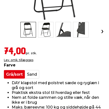
indretning
er & sikkerhed
 fittings
dsbelysning
eklædning
& udendørs spa
r & stilladser
e
behandling
ne, data & TV
& fritid
debeklædning
ing
asser & standere
rier
 sko
74,00
pr. stk.
antning
ri & syltning
Lev. omk. tillægges
Farve
dyr & ukrudt
Grå/sort
Sand
DAY klapstol med polstret sæde og ryglæn i
grå og sort
Praktisk ekstra stol til hverdag eller fest
Nem at folde sammen og stille væk, når den
ikke er i brug
Maks. bæreevne: 100 kg og siddehøjde på 44