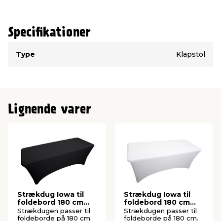
Specifikationer
Type
Værdi
Type
Klapstol
Lignende varer
Strækdug Iowa til
Strækdug Iowa til
foldebord 180 cm
foldebord 180 cm
sort - Sunlife®
hvid - Sunlife®
Strækdugen passer til
Strækdugen passer til
foldeborde på 180 cm.
foldeborde på 180 cm.