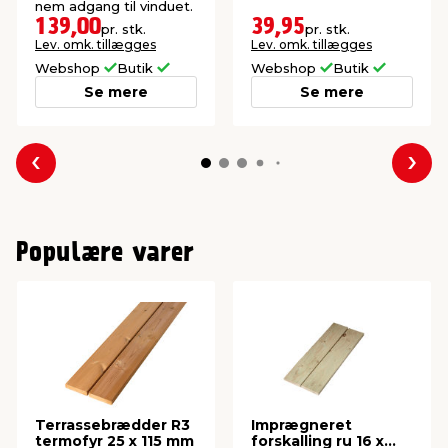
nem adgang til vinduet.
139,00
39,95
pr. stk.
pr. stk.
Lev. omk. tillægges
Lev. omk. tillægges
Webshop
Butik
Webshop
Butik
Se mere
Se mere
Forrige
Næs
Populære varer
Terrassebrædder R3
Imprægneret
termofyr 25 x 115 mm
forskalling ru 16 x