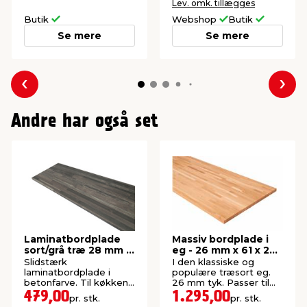
Lev. omk. tillægges
Butik
Webshop
Butik
Se mere
Se mere
Forrige
Næs
Andre har også set
Laminatbordplade
Massiv bordplade i
sort/grå træ 28 mm x
eg - 26 mm x 61 x 242
61 x 300 cm
cm
Slidstærk
I den klassiske og
laminatbordplade i
populære træsort eg.
betonfarve. Til køkken,
26 mm tyk. Passer til
bad og bryggers.
standard køkkener.
479,00
1.295,00
pr. stk.
pr. stk.