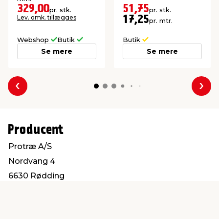
329,00
51,75
pr. stk.
pr. stk.
Lev. omk. tillægges
17,25
pr. mtr.
Webshop
Butik
Butik
Se mere
Se mere
Forrige
Næs
Producent
Protræ A/S
Nordvang 4
6630 Rødding
info@protrae.com