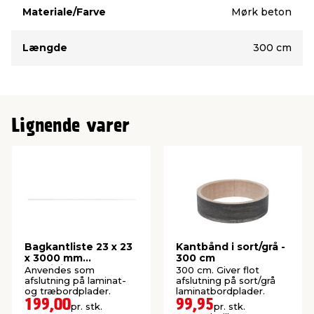
Materiale/Farve
Mørk beton
Længde
300 cm
Lignende varer
Bagkantliste 23 x 23
Kantbånd i sort/grå -
x 3000 mm
300 cm
aluminium
Anvendes som
300 cm. Giver flot
afslutning på laminat-
afslutning på sort/grå
og træbordplader.
laminatbordplader.
199,00
99,95
pr. stk.
pr. stk.