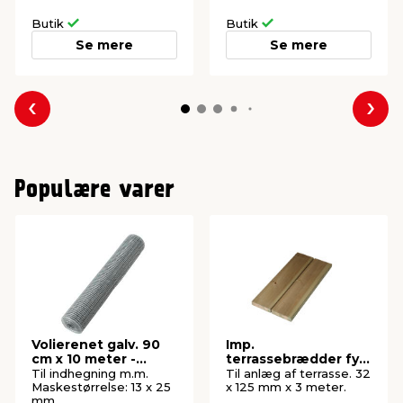
Butik
Butik
Se mere
Se mere
Forrige
Næs
Populære varer
Volierenet galv. 90
Imp.
cm x 10 meter -
terrassebrædder fyr
Garden®
32 x 125 mm x 3
Til indhegning m.m.
Til anlæg af terrasse. 32
meter
Maskestørrelse: 13 x 25
x 125 mm x 3 meter.
mm.