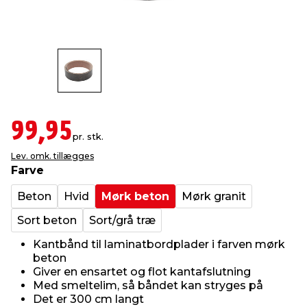
indretning
er & sikkerhed
 fittings
dsbelysning
eklædning
& udendørs spa
r & stilladser
e
behandling
ne, data & TV
& fritid
debeklædning
ing
asser & standere
rier
 sko
99,95
pr. stk.
Lev. omk. tillægges
antning
ri & syltning
Farve
Beton
Hvid
Mørk beton
Mørk granit
dyr & ukrudt
Sort beton
Sort/grå træ
Kantbånd til laminatbordplader i farven mørk
beton
Giver en ensartet og flot kantafslutning
Med smeltelim, så båndet kan stryges på
Det er 300 cm langt