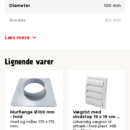
Diameter
100 mm
Bredde
152 mm
Højde
147 mm
Læs mere
Lignende varer
Murflange Ø100 mm
Vægrist med
- hvid
vindstop 19 x 19 cm -
hvid
Hvid og måler 175 x 175
Udvendig vægrist til
mm.
aftræk i hvid plast. Mål