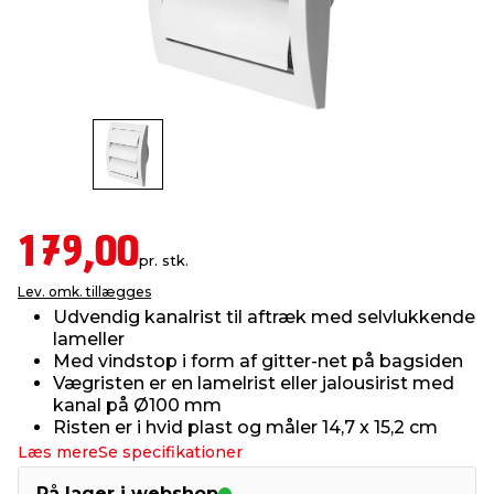
indretning
er & sikkerhed
 fittings
dsbelysning
eklædning
& udendørs spa
r & stilladser
e
behandling
ne, data & TV
& fritid
debeklædning
ing
asser & standere
rier
 sko
179,00
antning
ri & syltning
pr. stk.
Lev. omk. tillægges
Udvendig kanalrist til aftræk med selvlukkende
dyr & ukrudt
lameller
Med vindstop i form af gitter-net på bagsiden
Vægristen er en lamelrist eller jalousirist med
kanal på Ø100 mm
Risten er i hvid plast og måler 14,7 x 15,2 cm
Læs mere
Se specifikationer
På lager i webshop