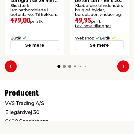
sort/grå træ 28 mm x
beton sort - 65 x 200
61 x 300 cm
cm
Slidstærk
Klæbefolie til indendørs
laminatbordplade i
brug på hylder,
betonfarve. Til køkken,
bordplader, vinduer og
bad og bryggers.
andre glatte overflader.
479,00
49,95
pr. stk.
pr. rl.
Lev. omk. tillægges
Butik
Webshop
Butik
Se mere
Se mere
Forrige
Næs
Producent
VVS Trading A/S
Ellegårdvej 30
6400 Sønderborg
salg@vvs-trading.dk