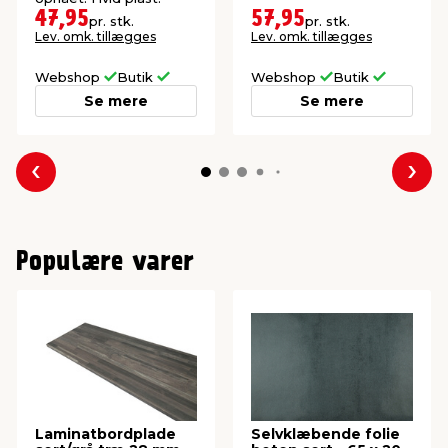
47,95
57,95
pr. stk.
pr. stk.
Lev. omk. tillægges
Lev. omk. tillægges
Webshop
Butik
Webshop
Butik
Se mere
Se mere
Forrige
Næs
Populære varer
Laminatbordplade
Selvklæbende folie