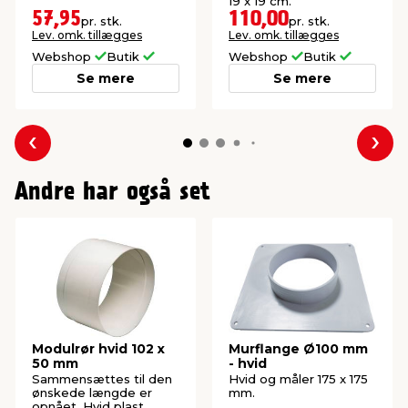
19 x 19 cm.
57,95
110,00
pr. stk.
pr. stk.
Lev. omk. tillægges
Lev. omk. tillægges
Webshop
Butik
Webshop
Butik
Se mere
Se mere
Forrige
Næs
Andre har også set
Modulrør hvid 102 x
Murflange Ø100 mm
50 mm
- hvid
Sammensættes til den
Hvid og måler 175 x 175
ønskede længde er
mm.
opnået. Hvid plast.