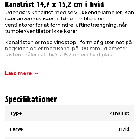
Kanalrist 14,7 x 15,2 cm i hvid
Udendørs kanalrist med selvlukkende lameller. Kan
især anvendes især til tørretumblere og
ventilatorer for at forhindre luftindtrængning, når
tumbler/ventilator ikke kører.
Kanalristen er med vindstop i form af gitter-net på
bagsiden og er med kanal på 100 mm i diameter.
Risten måler i alt 14,7 x 15,2 og er i hvid plast.
Produktinformation:
Længde: 14,7 cm
Læs mere
Bredde: 15,2 cm
Kanal: Ø100 mm
Farve: Hvid
Specifikationer
Type
Værdi
Type
Kanalrist
Farve
Hvid