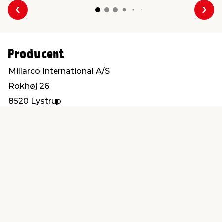
Forrige
Næs
Producent
Millarco International A/S
Rokhøj 26
8520 Lystrup
service@millarco.com
Find en butik
Kundeservice
nær dig