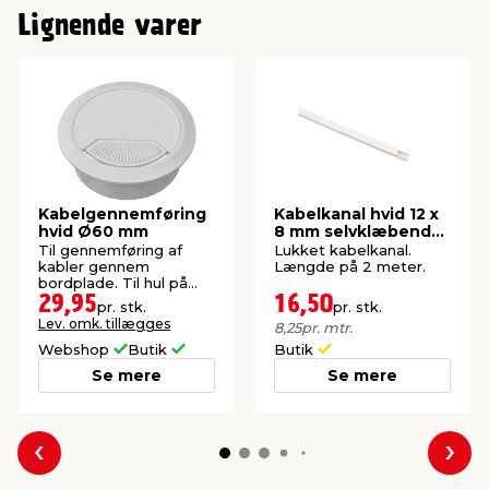
Lignende varer
Kabelgennemføring
Kabelkanal hvid 12 x
hvid Ø60 mm
8 mm selvklæbende
- Elworks
Til gennemføring af
Lukket kabelkanal.
kabler gennem
Længde på 2 meter.
bordplade. Til hul på
Ø60 mm.
29,95
16,50
pr. stk.
pr. stk.
Lev. omk. tillægges
8,25
pr. mtr.
Webshop
Butik
Butik
Se mere
Se mere
Forrige
Næs