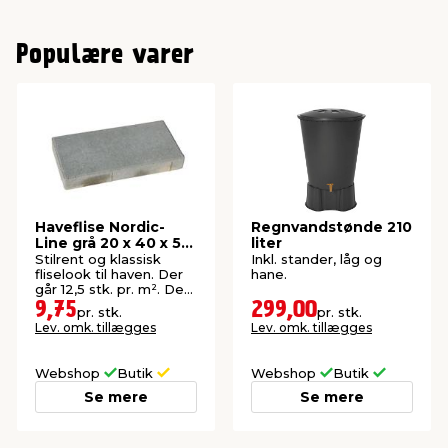
Populære varer
Haveflise Nordic-
Regnvandstønde 210
Line grå 20 x 40 x 5
liter
cm
Stilrent og klassisk
Inkl. stander, låg og
fliselook til haven. Der
hane.
går 12,5 stk. pr. m². Der
er 168 stk. pr. palle.
9,75
299,00
pr. stk.
pr. stk.
Lev. omk. tillægges
Lev. omk. tillægges
Webshop
Butik
Webshop
Butik
Se mere
Se mere