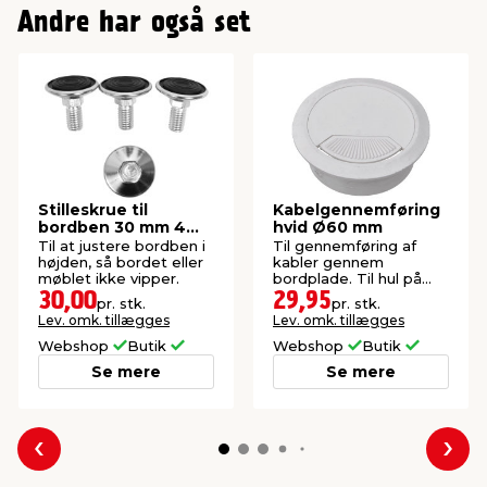
Andre har også set
Stilleskrue til
Kabelgennemføring
bordben 30 mm 4
hvid Ø60 mm
stk.
Til at justere bordben i
Til gennemføring af
højden, så bordet eller
kabler gennem
møblet ikke vipper.
bordplade. Til hul på
Ø60 mm.
30,00
29,95
pr. stk.
pr. stk.
Lev. omk. tillægges
Lev. omk. tillægges
Webshop
Butik
Webshop
Butik
Se mere
Se mere
Forrige
Næs