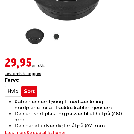
indretning
er & sikkerhed
 fittings
dsbelysning
eklædning
& udendørs spa
r & stilladser
e
behandling
ne, data & TV
& fritid
debeklædning
ing
asser & standere
rier
 sko
29,95
pr. stk.
antning
ri & syltning
Lev. omk. tillægges
Farve
dyr & ukrudt
Hvid
Sort
Kabelgennemføring til nedsænkning i
bordplade for at trække kabler igennem
Den er i sort plast og passer til et hul på Ø60
mm
Den har et udvendigt mål på Ø71 mm
Læs mere
Se specifikationer