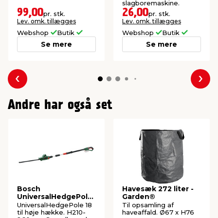
slagboremaskine.
99,00
26,00
pr. stk.
pr. stk.
Lev. omk. tillægges
Lev. omk. tillægges
Webshop
Butik
Webshop
Butik
Se mere
Se mere
Forrige
Næs
Andre har også set
Bosch
Havesæk 272 liter -
UniversalHedgePole
Garden®
18 hækkeklipper
UniversalHedgePole 18
Til opsamling af
m/teleskop
til høje hække. H210-
haveaffald. Ø67 x H76