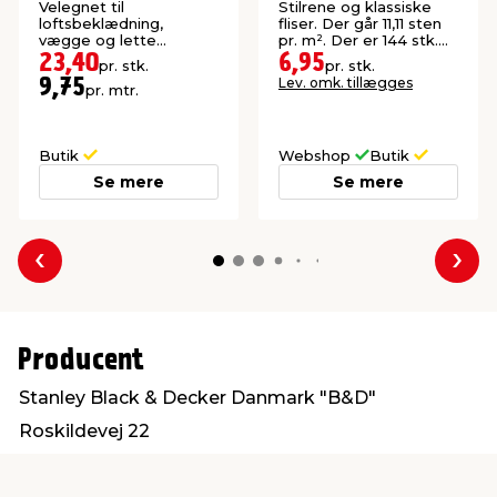
mm
Velegnet til
Stilrene og klassiske
loftsbeklædning,
fliser. Der går 11,11 sten
vægge og lette
pr. m². Der er 144 stk.
konstruktioner. Høvlet:
pr. palle.
23,40
6,95
pr. stk.
pr. stk.
21,5 x 95 mm.
Lev. omk. tillægges
9,75
pr. mtr.
Butik
Webshop
Butik
Se mere
Se mere
Forrige
Næs
Producent
Stanley Black & Decker Danmark "B&D"
Roskildevej 22
2620 Albertslund