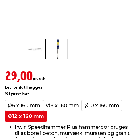
indretning
er & sikkerhed
 fittings
dsbelysning
eklædning
& udendørs spa
r & stilladser
e
behandling
ne, data & TV
& fritid
debeklædning
ing
asser & standere
rier
 sko
antning
ri & syltning
29,00
pr. stk.
Lev. omk. tillægges
dyr & ukrudt
Størrelse
Ø6 x 160 mm
Ø8 x 160 mm
Ø10 x 160 mm
Ø12 x 160 mm
Irwin Speedhammer Plus hammerbor bruges
til at bore i beton, murværk, mursten og granit