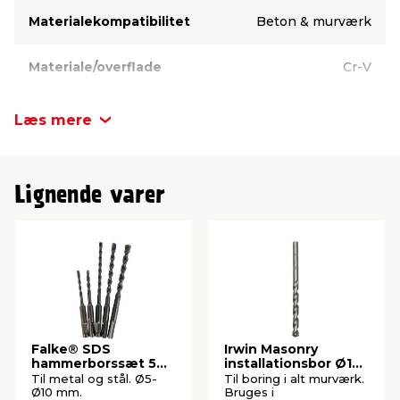
Materialekompatibilitet
Beton & murværk
Materiale/overflade
Cr-V
Længde
160 mm
Læs mere
Diameter
12 mm
Lignende varer
Fæste
SDS Plus
Falke® SDS
Irwin Masonry
hammerborssæt 5
installationsbor Ø12
dele
x 150 mm
Til metal og stål. Ø5-
Til boring i alt murværk.
Ø10 mm.
Bruges i