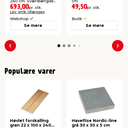
260 cm. Sværdlængde:
cm.
43 cm.
693,00
49,50
pr. stk.
pr. stk.
Lev. omk. tillægges
Webshop
Butik
Se mere
Se mere
Forrige
Næs
Populære varer
Høvlet forskalling
Haveflise Nordic-line
gran 22 x 100 x 2400
grå 30 x 30 x 5 cm