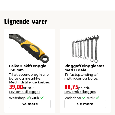
Lignende varer
Falke® skiftenøgle
Ringgaffelnøglesæt
150 mm
med 8 dele
Til at spænde og løsne
Til fastspænding af
bolte og møtrikker.
møtrikker og bolte.
Med indstillelige kæber.
39,00
88,75
pr. stk.
pr. stk.
Lev. omk. tillægges
Lev. omk. tillægges
Webshop
Butik
Webshop
Butik
Se mere
Se mere