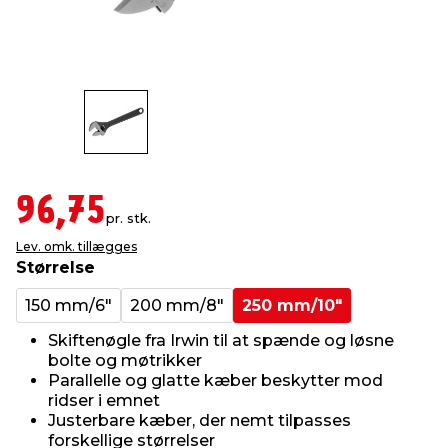
indretning
er & sikkerhed
 fittings
dsbelysning
eklædning
& udendørs spa
r & stilladser
e
behandling
ne, data & TV
& fritid
debeklædning
ing
asser & standere
rier
 sko
96,75
pr. stk.
antning
ri & syltning
Lev. omk. tillægges
Størrelse
dyr & ukrudt
150 mm/6"
200 mm/8"
250 mm/10"
Skiftenøgle fra Irwin til at spænde og løsne
bolte og møtrikker
Parallelle og glatte kæber beskytter mod
ridser i emnet
Justerbare kæber, der nemt tilpasses
forskellige størrelser