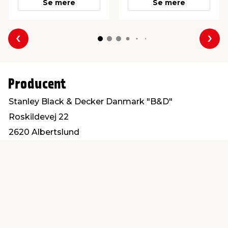
Se mere
Se mere
Forrige
Næs
Producent
Stanley Black & Decker Danmark "B&D"
Roskildevej 22
2620 Albertslund
kundeservice.dk@sbdinc.com
Find en butik
Kundeservice