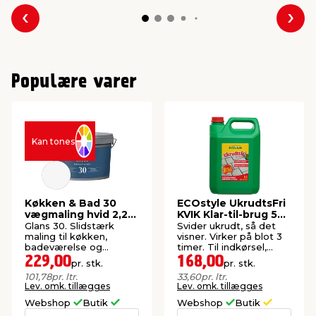
Forrige
Næs
Populære varer
Kan tones
Køkken & Bad 30
ECOstyle UkrudtsFri
vægmaling hvid 2,25
KVIK Klar-til-brug 5
liter - LUXI®
liter
Glans 30. Slidstærk
Svider ukrudt, så det
maling til køkken,
visner. Virker på blot 3
badeværelse og
timer. Til indkørsel,
trappeopgange.
fliser og havegang.
229,00
168,00
pr. stk.
pr. stk.
101,78
pr. ltr.
33,60
pr. ltr.
Lev. omk. tillægges
Lev. omk. tillægges
Webshop
Butik
Webshop
Butik