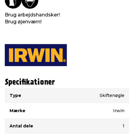
Brug arbejdshandsker!
Brug øjenværn!
Specifikationer
Type
Værdi
Type
Skiftenøgle
Mærke
Irwin
Antal dele
1