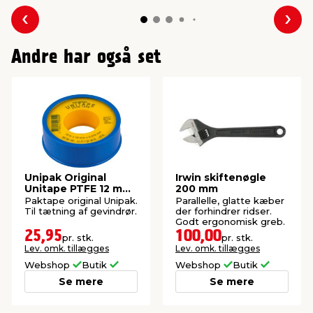
Forrige
Næs
Andre har også set
Unipak Original
Irwin skiftenøgle
Unitape PTFE 12 mm
200 mm
x 12 meter
Paktape original Unipak.
Parallelle, glatte kæber
Til tætning af gevindrør.
der forhindrer ridser.
Godt ergonomisk greb.
25,95
100,00
pr. stk.
pr. stk.
Lev. omk. tillægges
Lev. omk. tillægges
Webshop
Butik
Webshop
Butik
Se mere
Se mere