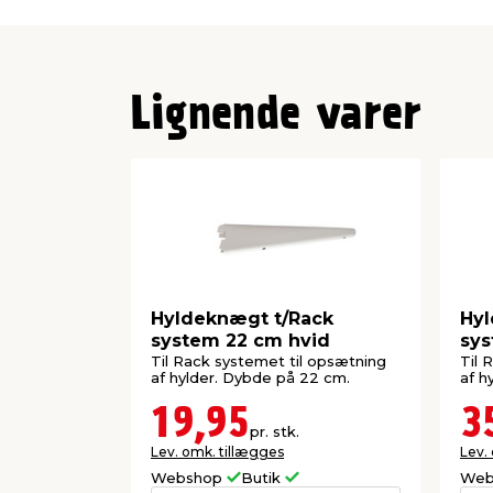
Rack systemet fås i både hvid og sort.
Lignende varer
Hyldeknægt t/Rack
Hyl
system 22 cm hvid
sys
Til Rack systemet til opsætning
Til 
af hylder. Dybde på 22 cm.
af h
19,95
3
pr. stk.
Lev. omk. tillægges
Lev.
Webshop
Butik
Web