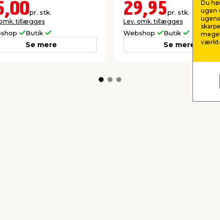
Du hør
5,00
29,95
ugen v
pr. stk.
pr. stk.
ugens 
 omk. tillægges
Lev. omk. tillægges
skarpe
shop
Butik
Webshop
Butik
meget
værktø
Se mere
Se mere