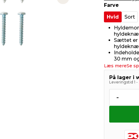
Next slide
Farve
Hvid
Sort
Hyldemont
hyldeknæ
Sættet er 
hyldeknæ
Indeholder
30 mm og 
Læs mere
Se sp
På lager i
Leveringstid 1 
-