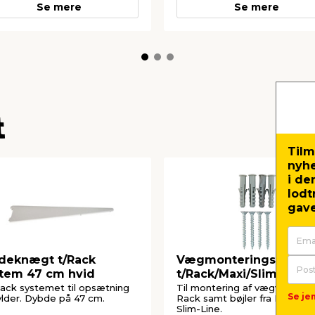
Se mere
Se mere
t
Tilm
nyh
i de
lodt
gave
deknægt t/Rack
Vægmonteringssæt
tem 47 cm hvid
t/Rack/Maxi/Slim hvid
Rack systemet til opsætning
Til montering af vægvanger f
Se jem
ylder. Dybde på 47 cm.
Rack samt bøjler fra Maxi-Li
Slim-Line.