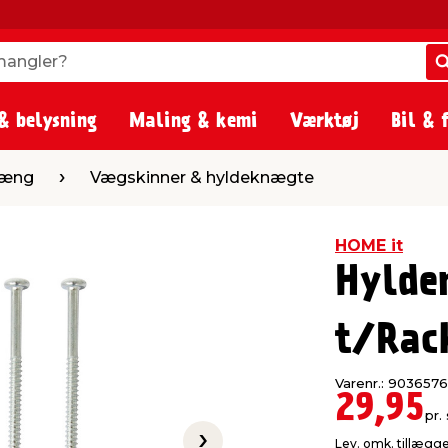
angler?
angler?
& belysning
Maling & kemi
Værktøj
Bil & 
ægskinner & hyldeknægte
hæng
Vægskinner & hyldeknægte
HOME it
Hylde
t/Rac
Varenr.: 9036576
29,95
pr. 
Lev. omk. tillægg