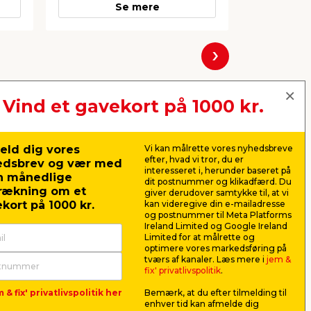
Se mere
Næste
Vind et gavekort på 1000 kr.
eld dig vores
Vi kan målrette vores nyhedsbreve
efter, hvad vi tror, du er
edsbrev og vær med
interesseret i, herunder baseret på
n månedlige
dit postnummer og klikadfærd. Du
rækning om et
giver derudover samtykke til, at vi
kort på 1000 kr.
kan videregive din e-mailadresse
og postnummer til Meta Platforms
Ireland Limited og Google Ireland
Limited for at målrette og
optimere vores markedsføring på
Vægvange t/Rack system
Vægvange
tværs af kanaler. Læs mere i
jem &
160 cm hvid
100 cm h
fix' privatlivspolitik
.
ra
Monteres på væggen for at lave
Monteres på
 & fix' privatlivspolitik her
Bemærk, at du efter tilmelding til
ne og
væghængt Rack reol.
væghængt R
enhver tid kan afmelde dig