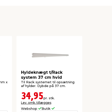
Hyldeknægt t/Rack
Hylde me
system 37 cm hvid
mm x 30 
 mm x
Til Rack systemet til opsætning
Flot hylde i
af hylder. Dybde på 37 cm.
30 x 100 cm
34,95
109,
pr. stk.
Lev. omk. tillægges
Lev. omk. til
Webshop
Butik
Webshop