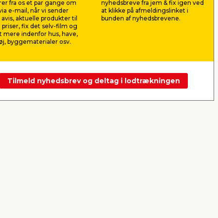
er fra os et par gange om
nyhedsbreve fra jem & fix igen ved
59,95
39,9
ia e-mail, når vi sender
at klikke på afmeldingslinket i
pr. stk.
avis, aktuelle produkter til
bunden af nyhedsbrevene.
Lev. omk. tillægges
Lev. omk. til
 priser, fix det selv-film og
Webshop
Butik
Webshop
 mere indenfor hus, have,
j, byggematerialer osv.
Se mere
Tilmeld nyhedsbrev og deltag i lodtrækningen
Næste