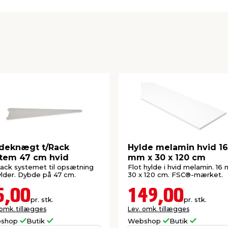
deknægt t/Rack
Hylde melamin hvid 16
tem 47 cm hvid
mm x 30 x 120 cm
Rack systemet til opsætning
Flot hylde i hvid melamin. 16
ylder. Dybde på 47 cm.
30 x 120 cm. FSC®-mærket.
5,00
149,00
pr. stk.
pr. stk.
 omk. tillægges
Lev. omk. tillægges
shop
Butik
Webshop
Butik