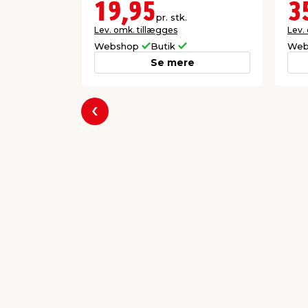
19,95
3
pr. stk.
Lev. omk. tillægges
Lev.
Webshop
Butik
Web
Se mere
Forrige
Populære varer