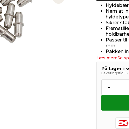
Next slide
Hyldebære
Nem at ins
hyldetype
Sikrer sta
Fremstille
holdbarh
Passer ti
mm
Pakken in
Læs mere
Se sp
På lager i
Leveringstid 1 
-