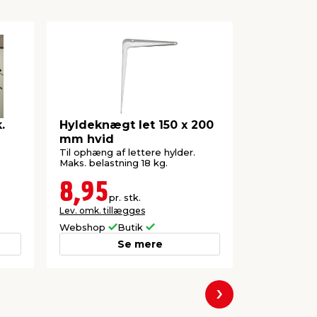
.
Hyldeknægt let 150 x 200
Hyldemon
mm hvid
t/Rack sy
Til ophæng af lettere hylder.
Til monterin
Maks. belastning 18 kg.
hyldeknægte.
længder.
8,95
29,9
pr. stk.
Lev. omk. tillægges
Lev. omk. til
Webshop
Butik
Webshop
Se mere
Næste