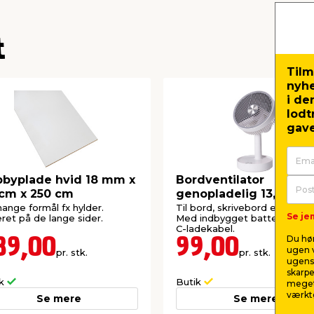
t
Tilm
nyh
i de
lodt
gave
byplade hvid 18 mm x
Bordventilator
cm x 250 cm
genopladelig 13,5 x 13 
cm
mange formål fx hylder.
Til bord, skrivebord eller nat
Se jem
eret på de lange sider.
Med indbygget batteri. Inkl.
C-ladekabel.
Du hør
89,00
99,00
ugen v
pr. stk.
pr. stk.
ugens 
skarpe
ik
Butik
meget
værktø
Se mere
Se mere