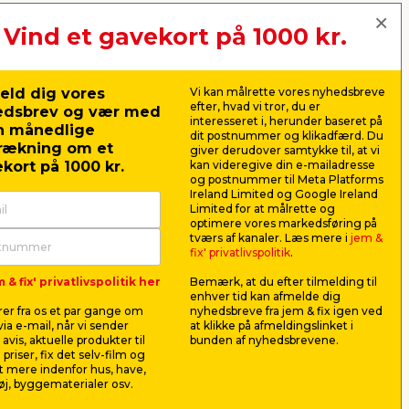
Vind et gavekort på 1000 kr.
eld dig vores
Vi kan målrette vores nyhedsbreve
efter, hvad vi tror, du er
edsbrev og vær med
interesseret i, herunder baseret på
n månedlige
dit postnummer og klikadfærd. Du
rækning om et
giver derudover samtykke til, at vi
kort på 1000 kr.
kan videregive din e-mailadresse
og postnummer til Meta Platforms
Ireland Limited og Google Ireland
Limited for at målrette og
optimere vores markedsføring på
Bordventilator Ø26 cm
Gulvventi
tværs af kanaler. Læs mere i
jem &
x 22
fix' privatlivspolitik
.
bord.
Med to hastigheder. Fremstillet i
Tre hastigh
 & fix' privatlivspolitik her
Bemærk, at du efter tilmelding til
 USB-
sort metal.
svingfunktio
enhver tid kan afmelde dig
Højde: 45–1
er fra os et par gange om
nyhedsbreve fra jem & fix igen ved
169,00
429,
ia e-mail, når vi sender
at klikke på afmeldingslinket i
pr. stk.
avis, aktuelle produkter til
bunden af nyhedsbrevene.
Lev. omk. tillægges
 priser, fix det selv-film og
Webshop
Butik
Butik
 mere indenfor hus, have,
j, byggematerialer osv.
Se mere