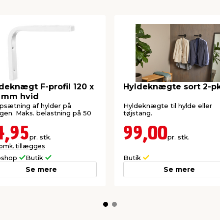
deknægt F-profil 120 x
Hyldeknægte sort 2-pk
 mm hvid
opsætning af hylder på
Hyldeknægte til hylde eller
en. Maks. belastning på 50
tøjstang.
4,95
99,00
pr. stk.
pr. stk.
 omk. tillægges
shop
Butik
Butik
Se mere
Se mere