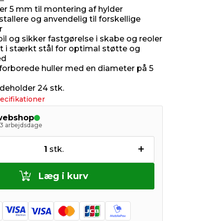
r 5 mm til montering af hylder
tallere og anvendelig til forskellige
r
bil og sikker fastgørelse i skabe og reoler
t i stærkt stål for optimal støtte og
ed
l forborede huller med en diameter på 5
deholder 24 stk.
ecifikationer
 webshop
- 3 arbejdsdage
+
1
stk.
Læg i kurv