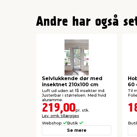
Andre har også se
Selvlukkende dør med
Hob
insektnet 210x100 cm
60 
Luft ud uden at få insekter ind.
Til 
Justerbar i størrelsen. Med hvid
Foli
aluramme.
219,00
1
pr. stk.
Lev. omk. tillægges
Webshop
Butik
But
Se mere