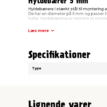
Hyldebærer 5 mm
Hyldebærere i stærkt stål til montering af
De har en diameter på 5 mm og passer t
huller. Hyldebærerne er nemme at monter
til hylderne.
Læs mere
Pakken indeholder 24 stk., hvilket gør de
hylder eller som ekstra reservedele. Fremst
sikrer langvarig brug. Velegnede til båd
hvor der er behov for en praktisk og stabil
Specifikationer
Type
Værdi
Type
Lignende varer