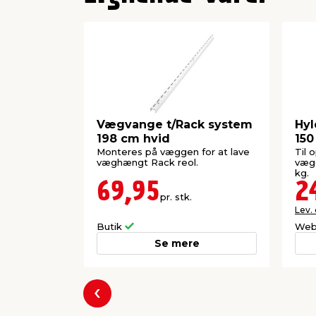
Vægvange t/Rack system
Hyl
198 cm hvid
150
Monteres på væggen for at lave
Til 
væghængt Rack reol.
vægg
kg.
69,95
2
pr. stk.
Lev.
Butik
Web
Se mere
Forrige