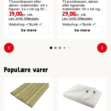
og figurer hvid
bogstaver hvid
Til postkassen eller
Til postkassen, døren
døren. Indeholder: 49 x
eller lignende.
figurer, 24 x tal og 151 x
Indeholder: 50 x tal og
bogstaver.
144 x bogstaver.
39,00
29,00
pr. stk.
pr. stk.
Lev. omk. tillægges
Lev. omk. tillægges
Webshop
Butik
Webshop
Butik
Se mere
Se mere
Forrige
Næs
Populære varer