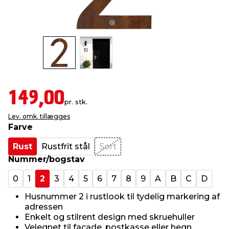
indretning
er & sikkerhed
 fittings
dsbelysning
eklædning
& udendørs spa
r & stilladser
e
behandling
ne, data & TV
& fritid
debeklædning
ing
asser & standere
rier
 sko
149,00
pr. stk.
Lev. omk. tillægges
antning
ri & syltning
Farve
Rust
Rustfrit stål
Sort
dyr & ukrudt
Nummer/bogstav
0
1
2
3
4
5
6
7
8
9
A
B
C
D
Husnummer 2 i rustlook til tydelig markering af
adressen
Enkelt og stilrent design med skruehuller
Velegnet til facade, postkasse eller hegn