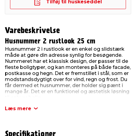
Tilføj til huskeseddel
Varebeskrivelse
Husnummer 2 rustlook 25 cm
Husnummer 2 i rustlook er en enkel og slidstærk
måde at gøre din adresse synlig for besøgende.
Nummeret har et klassisk design, der passer til de
fleste boligtyper, og kan monteres på både facade,
postkasse og hegn. Det er fremstillet i stål, som er
modstandsdygtigt over for vind, regn og frost. Du
får dermed et husnummer, der holder sig pænt i
mange år. Det er en funktionel og æstetisk løsning
til enhver bolig.
Klart og synligt husnummer – en praktisk
Læs mere
og vigtig detalje
Nummeret måler 25 cm i højden og er derfor nemt
at aflæse – også på afstand. Det gør det lettere for
gæster, pakkebude og redningstjenester at finde
Specifikationer