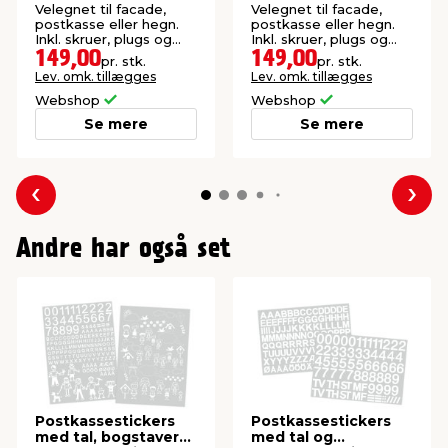
Velegnet til facade,
Velegnet til facade,
postkasse eller hegn.
postkasse eller hegn.
Inkl. skruer, plugs og
Inkl. skruer, plugs og
afstandsstykker.
afstandsstykker.
149,00
149,00
pr. stk.
pr. stk.
Lev. omk. tillægges
Lev. omk. tillægges
Webshop
Webshop
Se mere
Se mere
Forrige
Næs
Andre har også set
Postkassestickers
Postkassestickers
med tal, bogstaver
med tal og