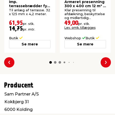
Imp.
Armeret presenning
terrassebrædder fyr
300 x 400 cm 12 m² -
32 x 125 mm x 4,2
Garden®
Til anlæg af terrasse. 32
Klar presenning til
meter
x 125 mm x 4,2 meter.
afdækning, beskyttelse
og midlertidig
overdækning. 12 m².
61,95
49,00
pr. stk.
pr. stk.
Lev. omk. tillægges
14,75
pr. mtr.
Butik
Webshop
Butik
Se mere
Se mere
Forrige
Næs
Producent
Sam Partner A/S
Kokbjerg 31
6000 Kolding