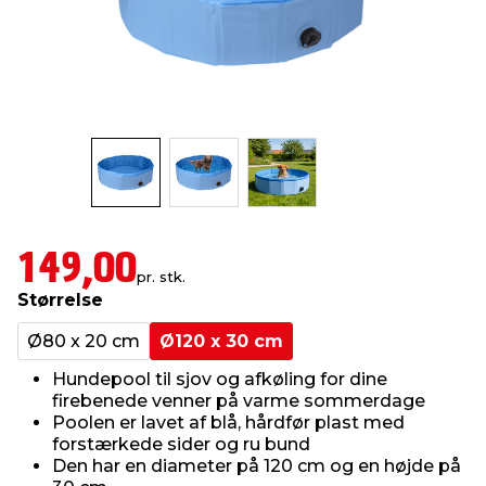
indretning
er & sikkerhed
 fittings
dsbelysning
eklædning
& udendørs spa
r & stilladser
e
behandling
ne, data & TV
& fritid
debeklædning
ing
asser & standere
rier
 sko
antning
ri & syltning
149,00
pr. stk.
Størrelse
dyr & ukrudt
Ø80 x 20 cm
Ø120 x 30 cm
Hundepool til sjov og afkøling for dine
firebenede venner på varme sommerdage
Poolen er lavet af blå, hårdfør plast med
forstærkede sider og ru bund
Den har en diameter på 120 cm og en højde på