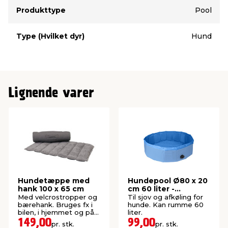
Type
Værdi
Produkttype
Pool
Type (Hvilket dyr)
Hund
Lignende varer
Hundetæppe med
Hundepool Ø80 x 20
hank 100 x 65 cm
cm 60 liter -
PetZone
Med velcrostropper og
Til sjov og afkøling for
bærehank. Bruges fx i
hunde. Kan rumme 60
bilen, i hjemmet og på
liter.
ferier.
149,00
99,00
pr. stk.
pr. stk.