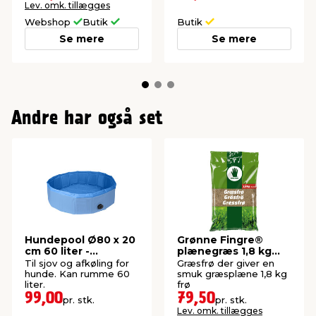
Lev. omk. tillægges
Webshop
Butik
Butik
Se mere
Se mere
Andre har også set
Hundepool Ø80 x 20
Grønne Fingre®
cm 60 liter -
plænegræs 1,8 kg
PetZone
70-80 m²
Til sjov og afkøling for
Græsfrø der giver en
hunde. Kan rumme 60
smuk græsplæne 1,8 kg
liter.
frø
99,00
79,50
pr. stk.
pr. stk.
Lev. omk. tillægges