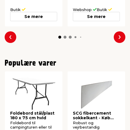
Butik
Webshop
Butik
Se mere
Se mere
Forrige
Næs
Populære varer
Foldebord stål/plast
SCG fibercement
180 x 75 cm hvid
sokkelkant - Køb
online
Foldebord til
Robust og
campingturen eller til
vejrbestandig