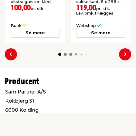
ekstra gæster. Med
sokkelkant, 8 x 296 x
bærehåndtag.
2400 mm.
100,00
119,00
pr. stk.
pr. stk.
Lev. omk. tillægges
Butik
Webshop
Se mere
Se mere
Forrige
Næs
Producent
Sam Partner A/S
Kokbjerg 31
6000 Kolding
info@sampartner.dk