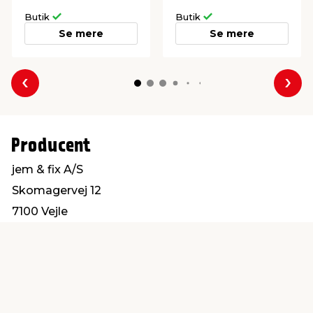
Butik
Butik
Se mere
Se mere
Forrige
Næs
Producent
jem & fix A/S
Skomagervej 12
7100 Vejle
kundeservice@jemfix.com