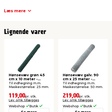
Materiale
Galvaniseret
Læs mere
Maskestr.
25 mm
Lignende varer
Trådtykkelse
0,8 mm
Hønsevæv grøn 45
Hønsevæv galv. 90
cm x 10 meter -
cm x 25 meter -
Garden®
Garden®
Til indhegning m.m.
Til indhegning m.m.
Maskestørrelse: 25 mm.
Maskestørrelse: 50 mm.
119,00
219,00
pr. stk.
pr. stk.
Lev. omk. tillægges
Lev. omk. tillægges
Webshop
Butik
Webshop
Butik