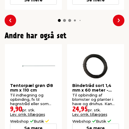
Se mere
Se mere
Forrige
Næs
Andre har også set
Tentorpæl grøn Ø8
Bindetråd sort 1,4
mm x 110 cm
mm x 60 meter -
Garden®
Til indhegning og
Til opbinding af
opbinding, fx til
blomster og planter i
hegnstråd eller som
have og drivhus. Kan
støtte til mindre træer
også anvendes som
9,90
24,95
pr. stk.
pr. stk.
og buske.
hegnstråd.
Lev. omk. tillægges
Lev. omk. tillægges
Webshop
Butik
Webshop
Butik
Se mere
Se mere