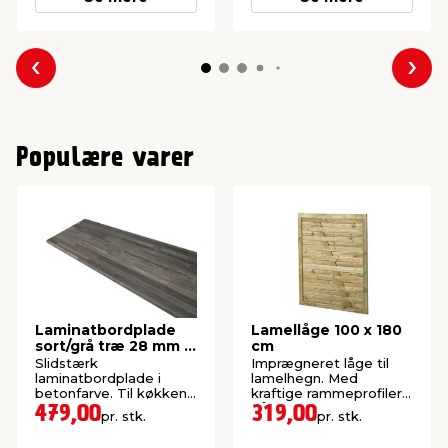
Forrige
Næs
Populære varer
Laminatbordplade
Lamellåge 100 x 180
sort/grå træ 28 mm x
cm
61 x 300 cm
Slidstærk
Imprægneret låge til
laminatbordplade i
lamelhegn. Med
betonfarve. Til køkken,
kraftige rammeprofiler
bad og bryggers.
på 35 x 54 mm.
479,00
319,00
pr. stk.
pr. stk.