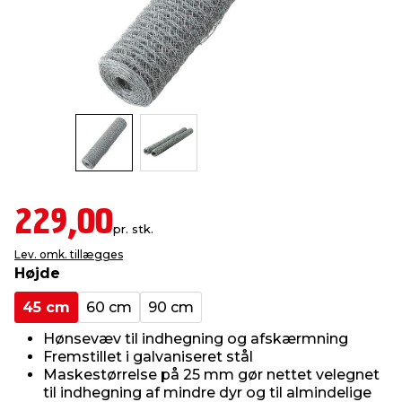
indretning
er & sikkerhed
 fittings
dsbelysning
eklædning
& udendørs spa
r & stilladser
e
behandling
ne, data & TV
& fritid
debeklædning
ing
asser & standere
rier
 sko
antning
ri & syltning
229,00
pr. stk.
Lev. omk. tillægges
dyr & ukrudt
Højde
45 cm
60 cm
90 cm
Hønsevæv til indhegning og afskærmning
Fremstillet i galvaniseret stål
Maskestørrelse på 25 mm gør nettet velegnet
til indhegning af mindre dyr og til almindelige