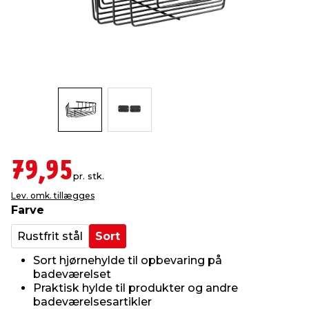
indretning
er & sikkerhed
 fittings
dsbelysning
eklædning
& udendørs spa
r & stilladser
e
behandling
ne, data & TV
& fritid
debeklædning
ing
asser & standere
rier
 sko
antning
ri & syltning
79,95
pr. stk.
Lev. omk. tillægges
dyr & ukrudt
Farve
Rustfrit stål
Sort
Sort hjørnehylde til opbevaring på
badeværelset
Praktisk hylde til produkter og andre
badeværelsesartikler