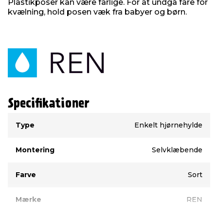
Plastikposer kan være farlige. For at undgå fare for
kvælning, hold posen væk fra babyer og børn.
Specifikationer
Type
Værdi
Type
Enkelt hjørnehylde
Montering
Selvklæbende
Farve
Sort
Mærke
REN