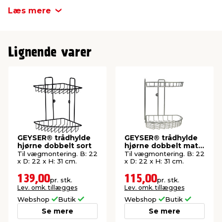
Læs mere
Lignende varer
GEYSER® trådhylde
GEYSER® trådhylde
hjørne dobbelt sort
hjørne dobbelt mat
satin
Til vægmontering. B: 22
Til vægmontering. B: 22
x D: 22 x H: 31 cm.
x D: 22 x H: 31 cm.
139,00
115,00
pr. stk.
pr. stk.
Lev. omk. tillægges
Lev. omk. tillægges
Webshop
Butik
Webshop
Butik
Se mere
Se mere