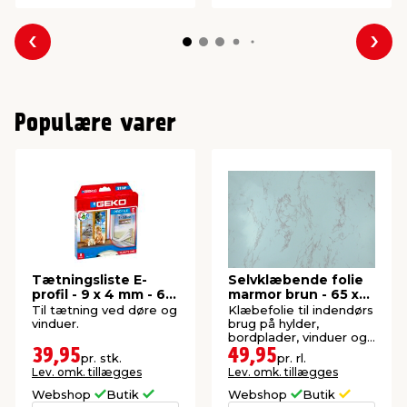
Forrige
Næs
Populære varer
Tætningsliste E-
Selvklæbende folie
profil - 9 x 4 mm - 6
marmor brun - 65 x
meter
200 cm
Til tætning ved døre og
Klæbefolie til indendørs
vinduer.
brug på hylder,
bordplader, vinduer og
andre glatte overflader.
39,95
49,95
pr. stk.
pr. rl.
Lev. omk. tillægges
Lev. omk. tillægges
Webshop
Butik
Webshop
Butik