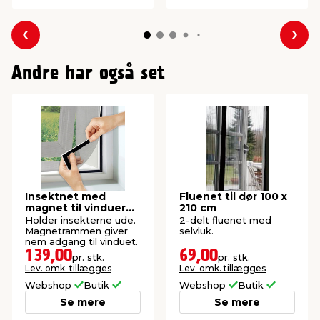
Forrige
Næs
Andre har også set
Insektnet med
Fluenet til dør 100 x
magnet til vinduer
210 cm
150 x 130 cm
Holder insekterne ude.
2-delt fluenet med
Magnetrammen giver
selvluk.
nem adgang til vinduet.
139,00
69,00
pr. stk.
pr. stk.
Lev. omk. tillægges
Lev. omk. tillægges
Webshop
Butik
Webshop
Butik
Se mere
Se mere