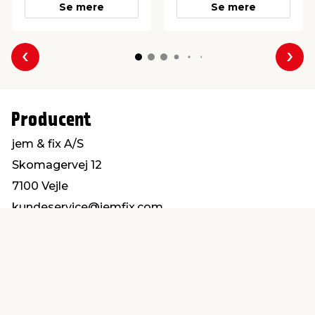
Se mere
Se mere
Forrige
Næs
Producent
jem & fix A/S
Skomagervej 12
7100 Vejle
kundeservice@jemfix.com
Find en butik
Kundeservice