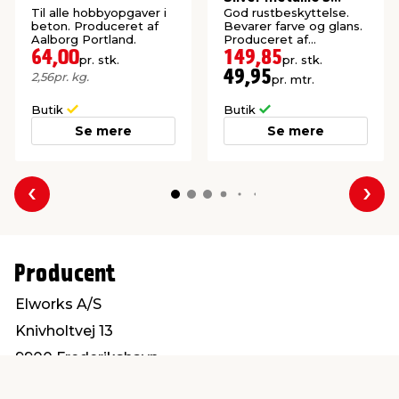
meter
Til alle hobbyopgaver i
God rustbeskyttelse.
beton. Produceret af
Bevarer farve og glans.
Aalborg Portland.
Produceret af
galvaniserede
64,00
149,85
pr. stk.
pr. stk.
stålplader.
49,95
2,56
pr. kg.
pr. mtr.
Butik
Butik
Se mere
Se mere
Forrige
Næs
Producent
Elworks A/S
Knivholtvej 13
9900 Frederikshavn
mail@elworks.dk