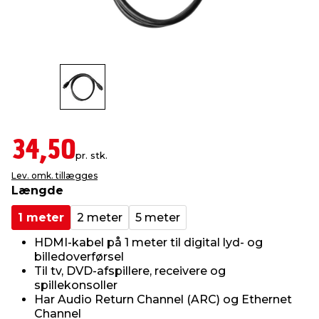
indretning
er & sikkerhed
 fittings
dsbelysning
eklædning
& udendørs spa
r & stilladser
e
behandling
ne, data & TV
& fritid
debeklædning
ing
asser & standere
rier
 sko
34,50
pr. stk.
antning
ri & syltning
Lev. omk. tillægges
Længde
dyr & ukrudt
1 meter
2 meter
5 meter
HDMI-kabel på 1 meter til digital lyd- og
billedoverførsel
Til tv, DVD-afspillere, receivere og
spillekonsoller
Har Audio Return Channel (ARC) og Ethernet
Channel