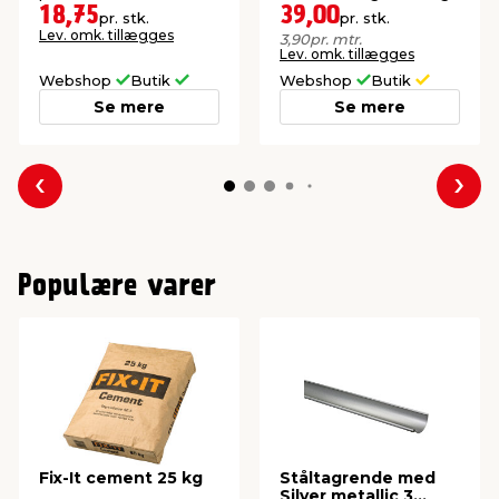
V.
ved montering af
18,75
39,00
pr. stk.
pr. stk.
stikprop og mellemled.
Lev. omk. tillægges
3,90
pr. mtr.
Lev. omk. tillægges
Webshop
Butik
Webshop
Butik
Se mere
Se mere
Forrige
Næs
Populære varer
Fix-It cement 25 kg
Ståltagrende med
Silver metallic 3