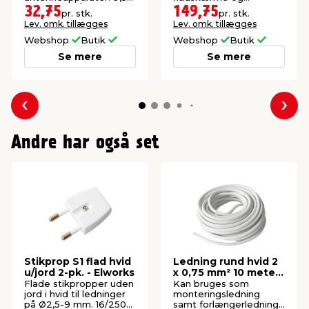
mm hanstik/hunstik.
elektroniske udstyr.
32,75
149,75
pr. stk.
pr. stk.
Lev. omk. tillægges
Lev. omk. tillægges
Webshop
Butik
Webshop
Butik
Se mere
Se mere
Forrige
Næs
Andre har også set
Stikprop S1 flad hvid
Ledning rund hvid 2
u/jord 2-pk. - Elworks
x 0,75 mm² 10 meter
- Elworks
Flade stikpropper uden
Kan bruges som
jord i hvid til ledninger
monteringsledning
på Ø2,5-9 mm. 16/250
samt forlængerledning