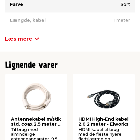
Farve
Sort
Længde, kabel
1 meter
Læs mere
Lignende varer
Antennekabel m/stik
HDMI High-End kabel
std. coax 2,5 meter -
2.0 2 meter - Elworks
Elworks
Til brug med
HDMI kabel til brug
almindelige
med de fleste nyere
antenneapparater. 9,5
fladskærme og